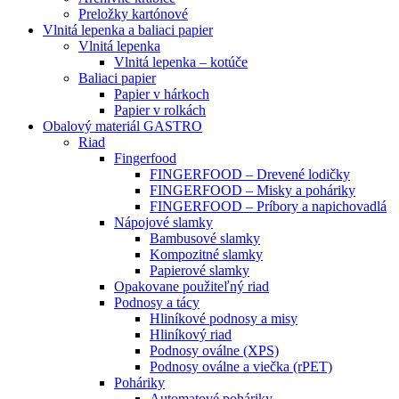
Preložky kartónové
Vlnitá lepenka a baliaci papier
Vlnitá lepenka
Vlnitá lepenka – kotúče
Baliaci papier
Papier v hárkoch
Papier v rolkách
Obalový materiál GASTRO
Riad
Fingerfood
FINGERFOOD – Drevené lodičky
FINGERFOOD – Misky a poháriky
FINGERFOOD – Príbory a napichovadlá
Nápojové slamky
Bambusové slamky
Kompozitné slamky
Papierové slamky
Opakovane použiteľný riad
Podnosy a tácy
Hliníkové podnosy a misy
Hliníkový riad
Podnosy oválne (XPS)
Podnosy oválne a viečka (rPET)
Poháriky
Automatové poháriky