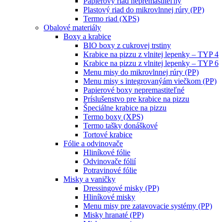
Papierový riad nepremastiteľný
Plastový riad do mikrovlnnej rúry (PP)
Termo riad (XPS)
Obalové materiály
Boxy a krabice
BIO boxy z cukrovej trstiny
Krabice na pizzu z vlnitej lepenky – TYP 4
Krabice na pizzu z vlnitej lepenky – TYP 6
Menu misy do mikrovlnnej rúry (PP)
Menu misy s integrovanýám viečkom (PP)
Papierové boxy nepremastiteľné
Príslušenstvo pre krabice na pizzu
Špeciálne krabice na pizzu
Termo boxy (XPS)
Termo tašky donáškové
Tortové krabice
Fólie a odvinovače
Hliníkové fólie
Odvinovače fólií
Potravinové fólie
Misky a vaničky
Dressingové misky (PP)
Hliníkové misky
Menu misy pre zatavovacie systémy (PP)
Misky hranaté (PP)