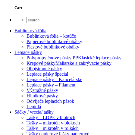
Cart
Bublinková fólia
Bublinková fólia – kotúče
Papierové bublinkové obálky
Plastové bublinkové obálky
Lepiace pásky
Polypropylénové pásky PP
Klasické lepiace pásky
Krepové pásky
Maliarske a zakrývacie pásky
Obojstranné pásky
Lepiace pásky špeciál
Lepiace pásky – Kancelárske
Lepiace pásky – Filament
Výstražné pásky
Hliníkové pásky
Odvíjače lepiacich pások
Lepidlá
Sáčky / vrecia/ tašky
Tašky – LDPE v blokoch
Tašky – mikrotén v blokoch
Tašky – mikrotén v rolkách
Tašky papierové
Tašky papierové