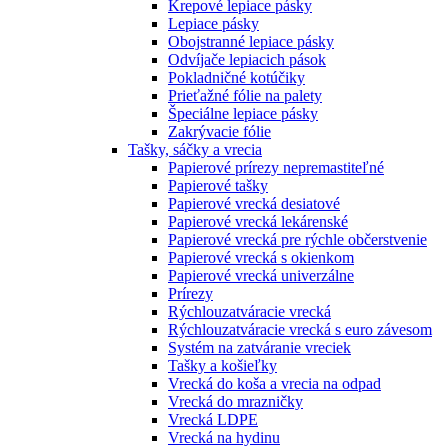
Krepové lepiace pásky
Lepiace pásky
Obojstranné lepiace pásky
Odvíjače lepiacich pások
Pokladničné kotúčiky
Prieťažné fólie na palety
Špeciálne lepiace pásky
Zakrývacie fólie
Tašky, sáčky a vrecia
Papierové prírezy nepremastiteľné
Papierové tašky
Papierové vrecká desiatové
Papierové vrecká lekárenské
Papierové vrecká pre rýchle občerstvenie
Papierové vrecká s okienkom
Papierové vrecká univerzálne
Prírezy
Rýchlouzatváracie vrecká
Rýchlouzatváracie vrecká s euro závesom
Systém na zatváranie vreciek
Tašky a košieľky
Vrecká do koša a vrecia na odpad
Vrecká do mrazničky
Vrecká LDPE
Vrecká na hydinu