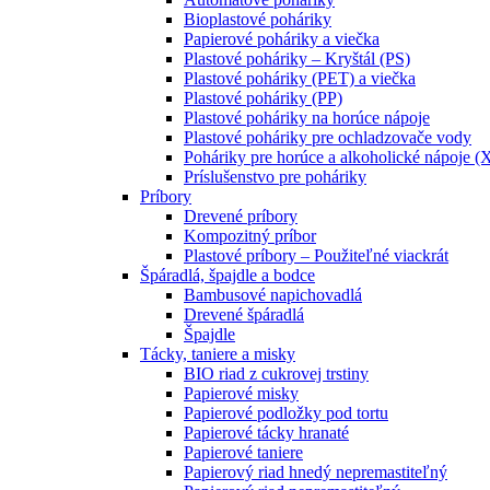
Bioplastové poháriky
Papierové poháriky a viečka
Plastové poháriky – Kryštál (PS)
Plastové poháriky (PET) a viečka
Plastové poháriky (PP)
Plastové poháriky na horúce nápoje
Plastové poháriky pre ochladzovače vody
Poháriky pre horúce a alkoholické nápoje (
Príslušenstvo pre poháriky
Príbory
Drevené príbory
Kompozitný príbor
Plastové príbory – Použiteľné viackrát
Špáradlá, špajdle a bodce
Bambusové napichovadlá
Drevené špáradlá
Špajdle
Tácky, taniere a misky
BIO riad z cukrovej trstiny
Papierové misky
Papierové podložky pod tortu
Papierové tácky hranaté
Papierové taniere
Papierový riad hnedý nepremastiteľný