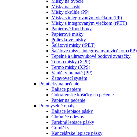
Misky na ovocie
Misky na sushi
Misky okrúhle (PP)
Misky s integrovaným viečkom (PP)
Misky s integrovaným viečkom (rPET)
Papierové food boxy
Papierové misky
Polievkové misky
Šalátové misky (rPET)
Šalátové misy s integrovaným viečkom (PP)
Tepelné a ultrazvukové bodové zváračky
Termo misky (XPP)
Termo misky (XPS)
Vaničky hranaté (PP)
Zatavovací systém
Pomôcky na pečenie
Baliace papiere
Cukrárenské košíčky na pečenie
Papier na pečenie
Priemyselné obaly
Baliace lepiace pásky
Chrániče odevov
Farebné lepiace pásky
Gumičky
Kancelárske lepiace pásky