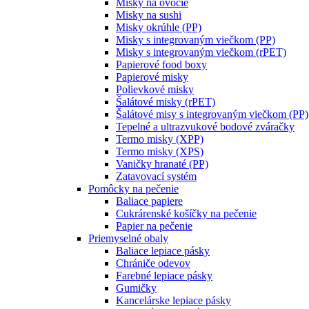
Misky na ovocie
Misky na sushi
Misky okrúhle (PP)
Misky s integrovaným viečkom (PP)
Misky s integrovaným viečkom (rPET)
Papierové food boxy
Papierové misky
Polievkové misky
Šalátové misky (rPET)
Šalátové misy s integrovaným viečkom (PP)
Tepelné a ultrazvukové bodové zváračky
Termo misky (XPP)
Termo misky (XPS)
Vaničky hranaté (PP)
Zatavovací systém
Pomôcky na pečenie
Baliace papiere
Cukrárenské košíčky na pečenie
Papier na pečenie
Priemyselné obaly
Baliace lepiace pásky
Chrániče odevov
Farebné lepiace pásky
Gumičky
Kancelárske lepiace pásky