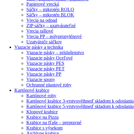
Papierové vrecká
Sáčky – mikrotén ROLO
Sáčky – mikrotén BLOK
Vrecia na odpad
ZIP sáčky – uzatvárateľné
Vrecia rašlové
Vrecia PP – polypropylénové
Uzatvárače sáčkov
Viazacie pásky a technika
Viazacie pásky – príslušenstvo
Viazacie pásky Oceľové
Viazacie pásky PES
Viazacie pásky PET
Viazacie pásky PP
Viazacie spony
Ochranné plastové rohy
Kartónové krabice
Kartónové rohy
Kartónové krabice 3-vrstvové
ihneď skladom k odoslaniu
Kartónové krabice 5-vrstvové
ihneď skladom k odoslaniu
Klopové krabice
Krabice na Pizzu
Krabice na fľaše – prepravné
Krabice s výsekom
Archívne krabice