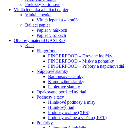
Preložky kartónové
Vlnitá lepenka a baliaci papier
Vlnitá lepenka
Vlnitá lepenka – kotúče
Baliaci papier
Papier v hárkoch
Papier v rolkách
Obalový materiál GASTRO
Riad
Fingerfood
FINGERFOOD – Drevené lodičky
FINGERFOOD – Misky a poháriky
FINGERFOOD – Príbory a napichovadlá
Nápojové slamky
Bambusové slamky
Kompozitné slamky
Papierové slamky
Opakovane použiteľný riad
Podnosy a tácy
Hliníkové podnosy a misy
Hliníkový riad
Podnosy oválne (XPS)
Podnosy oválne a viečka (rPET)
Poháriky
Automatové poháriky