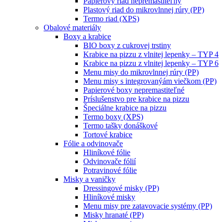
Papierový riad nepremastiteľný
Plastový riad do mikrovlnnej rúry (PP)
Termo riad (XPS)
Obalové materiály
Boxy a krabice
BIO boxy z cukrovej trstiny
Krabice na pizzu z vlnitej lepenky – TYP 4
Krabice na pizzu z vlnitej lepenky – TYP 6
Menu misy do mikrovlnnej rúry (PP)
Menu misy s integrovanýám viečkom (PP)
Papierové boxy nepremastiteľné
Príslušenstvo pre krabice na pizzu
Špeciálne krabice na pizzu
Termo boxy (XPS)
Termo tašky donáškové
Tortové krabice
Fólie a odvinovače
Hliníkové fólie
Odvinovače fólií
Potravinové fólie
Misky a vaničky
Dressingové misky (PP)
Hliníkové misky
Menu misy pre zatavovacie systémy (PP)
Misky hranaté (PP)