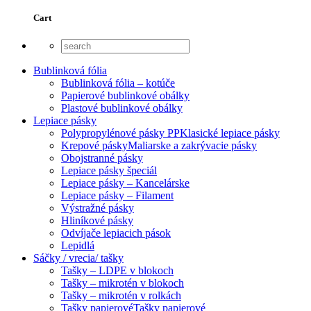
Cart
Bublinková fólia
Bublinková fólia – kotúče
Papierové bublinkové obálky
Plastové bublinkové obálky
Lepiace pásky
Polypropylénové pásky PP
Klasické lepiace pásky
Krepové pásky
Maliarske a zakrývacie pásky
Obojstranné pásky
Lepiace pásky špeciál
Lepiace pásky – Kancelárske
Lepiace pásky – Filament
Výstražné pásky
Hliníkové pásky
Odvíjače lepiacich pások
Lepidlá
Sáčky / vrecia/ tašky
Tašky – LDPE v blokoch
Tašky – mikrotén v blokoch
Tašky – mikrotén v rolkách
Tašky papierové
Tašky papierové