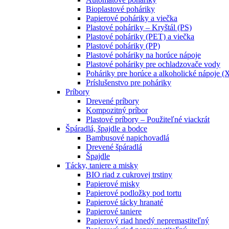
Bioplastové poháriky
Papierové poháriky a viečka
Plastové poháriky – Kryštál (PS)
Plastové poháriky (PET) a viečka
Plastové poháriky (PP)
Plastové poháriky na horúce nápoje
Plastové poháriky pre ochladzovače vody
Poháriky pre horúce a alkoholické nápoje (
Príslušenstvo pre poháriky
Príbory
Drevené príbory
Kompozitný príbor
Plastové príbory – Použiteľné viackrát
Špáradlá, špajdle a bodce
Bambusové napichovadlá
Drevené špáradlá
Špajdle
Tácky, taniere a misky
BIO riad z cukrovej trstiny
Papierové misky
Papierové podložky pod tortu
Papierové tácky hranaté
Papierové taniere
Papierový riad hnedý nepremastiteľný