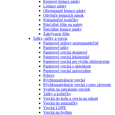
Krepové lepiace pásky
Lepiace pásky
Obojstranné lepiace pásky
Odvíjače lepiacich pások
Pokladničné kotúčiky
Prieťažné fólie na palety
Špeciálne lepiace pásky
Zakrývacie fólie
Tašky, sáčky a vrecia
Papierové prírezy nepremastiteľné
Papierové tašky
Papierové vrecká desiatové
Papierové vrecká lekárenské
Papierové vrecká pre rýchle občerstvenie
Papierové vrecká s okienkom
Papierové vrecká univerzálne
Prírezy
Rýchlouzatváracie vrecká
Rýchlouzatváracie vrecká s euro závesom
Systém na zatváranie vreciek
Tašky a košieľky
Vrecká do koša a vrecia na odpad
Vrecká do mrazničky
Vrecká LDPE
Vrecká na hydinu