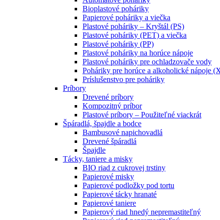
Bioplastové poháriky
Papierové poháriky a viečka
Plastové poháriky – Kryštál (PS)
Plastové poháriky (PET) a viečka
Plastové poháriky (PP)
Plastové poháriky na horúce nápoje
Plastové poháriky pre ochladzovače vody
Poháriky pre horúce a alkoholické nápoje (
Príslušenstvo pre poháriky
Príbory
Drevené príbory
Kompozitný príbor
Plastové príbory – Použiteľné viackrát
Špáradlá, špajdle a bodce
Bambusové napichovadlá
Drevené špáradlá
Špajdle
Tácky, taniere a misky
BIO riad z cukrovej trstiny
Papierové misky
Papierové podložky pod tortu
Papierové tácky hranaté
Papierové taniere
Papierový riad hnedý nepremastiteľný