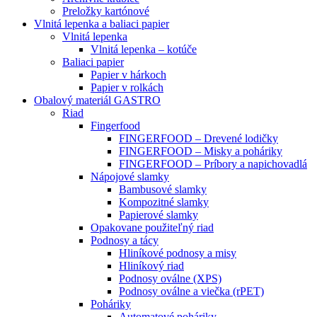
Preložky kartónové
Vlnitá lepenka a baliaci papier
Vlnitá lepenka
Vlnitá lepenka – kotúče
Baliaci papier
Papier v hárkoch
Papier v rolkách
Obalový materiál GASTRO
Riad
Fingerfood
FINGERFOOD – Drevené lodičky
FINGERFOOD – Misky a poháriky
FINGERFOOD – Príbory a napichovadlá
Nápojové slamky
Bambusové slamky
Kompozitné slamky
Papierové slamky
Opakovane použiteľný riad
Podnosy a tácy
Hliníkové podnosy a misy
Hliníkový riad
Podnosy oválne (XPS)
Podnosy oválne a viečka (rPET)
Poháriky
Automatové poháriky