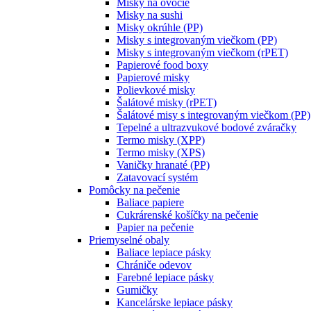
Misky na ovocie
Misky na sushi
Misky okrúhle (PP)
Misky s integrovaným viečkom (PP)
Misky s integrovaným viečkom (rPET)
Papierové food boxy
Papierové misky
Polievkové misky
Šalátové misky (rPET)
Šalátové misy s integrovaným viečkom (PP)
Tepelné a ultrazvukové bodové zváračky
Termo misky (XPP)
Termo misky (XPS)
Vaničky hranaté (PP)
Zatavovací systém
Pomôcky na pečenie
Baliace papiere
Cukrárenské košíčky na pečenie
Papier na pečenie
Priemyselné obaly
Baliace lepiace pásky
Chrániče odevov
Farebné lepiace pásky
Gumičky
Kancelárske lepiace pásky