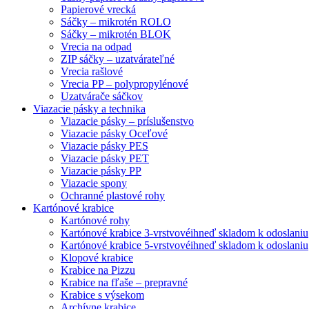
Papierové vrecká
Sáčky – mikrotén ROLO
Sáčky – mikrotén BLOK
Vrecia na odpad
ZIP sáčky – uzatvárateľné
Vrecia rašlové
Vrecia PP – polypropylénové
Uzatvárače sáčkov
Viazacie pásky a technika
Viazacie pásky – príslušenstvo
Viazacie pásky Oceľové
Viazacie pásky PES
Viazacie pásky PET
Viazacie pásky PP
Viazacie spony
Ochranné plastové rohy
Kartónové krabice
Kartónové rohy
Kartónové krabice 3-vrstvové
ihneď skladom k odoslaniu
Kartónové krabice 5-vrstvové
ihneď skladom k odoslaniu
Klopové krabice
Krabice na Pizzu
Krabice na fľaše – prepravné
Krabice s výsekom
Archívne krabice