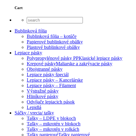
Cart
Bublinková fólia
Bublinková fólia – kotúče
Papierové bublinkové obálky
Plastové bublinkové obálky
Lepiace pásky
Polypropylénové pásky PP
Klasické lepiace pásky
Krepové pásky
Maliarske a zakrývacie pásky
Obojstranné pásky
Lepiace pásky špeciál
Lepiace pásky – Kancelárske
Lepiace pásky – Filament
Výstražné pásky
Hliníkové pásky
Odvíjače lepiacich pások
Lepidlá
Sáčky / vrecia/ tašky
Tašky – LDPE v blokoch
Tašky – mikrotén v blokoch
Tašky – mikrotén v rolkách
Tašky papierové
Tašky papierové