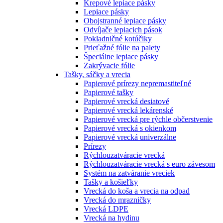
Krepové lepiace pásky
Lepiace pásky
Obojstranné lepiace pásky
Odvíjače lepiacich pások
Pokladničné kotúčiky
Prieťažné fólie na palety
Špeciálne lepiace pásky
Zakrývacie fólie
Tašky, sáčky a vrecia
Papierové prírezy nepremastiteľné
Papierové tašky
Papierové vrecká desiatové
Papierové vrecká lekárenské
Papierové vrecká pre rýchle občerstvenie
Papierové vrecká s okienkom
Papierové vrecká univerzálne
Prírezy
Rýchlouzatváracie vrecká
Rýchlouzatváracie vrecká s euro závesom
Systém na zatváranie vreciek
Tašky a košieľky
Vrecká do koša a vrecia na odpad
Vrecká do mrazničky
Vrecká LDPE
Vrecká na hydinu