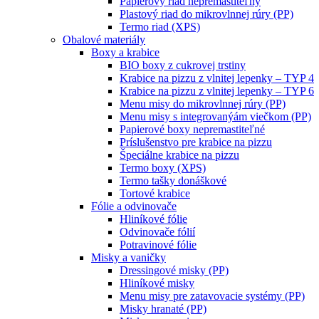
Papierový riad nepremastiteľný
Plastový riad do mikrovlnnej rúry (PP)
Termo riad (XPS)
Obalové materiály
Boxy a krabice
BIO boxy z cukrovej trstiny
Krabice na pizzu z vlnitej lepenky – TYP 4
Krabice na pizzu z vlnitej lepenky – TYP 6
Menu misy do mikrovlnnej rúry (PP)
Menu misy s integrovanýám viečkom (PP)
Papierové boxy nepremastiteľné
Príslušenstvo pre krabice na pizzu
Špeciálne krabice na pizzu
Termo boxy (XPS)
Termo tašky donáškové
Tortové krabice
Fólie a odvinovače
Hliníkové fólie
Odvinovače fólií
Potravinové fólie
Misky a vaničky
Dressingové misky (PP)
Hliníkové misky
Menu misy pre zatavovacie systémy (PP)
Misky hranaté (PP)