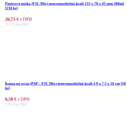
Papírová miska (FSC Mix) nepromastitelná kraft 135 x 70 x 45 mm 300ml
[250 ks]
26,73
€
s DPH
21,73
€
bez DPH
Kapsa na wrap (PAP – FSC Mix) nepromastitelná kraft 3,9 x 7,5 x 10 cm [50
ks]
6,58
€
s DPH
5,35
€
bez DPH