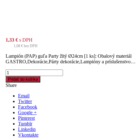
1,33
€
s DPH
1,08
€
bez DPH
Lampión (PAP) guľa Party žltý Ø24cm [1 ks]: Obalový materiál
GASTRO,Dekorácie,Párty dekorácie,Lampióny a príslušenstvo…
množstvo
Lampión
Pridať do košíka
(PAP)
Share
guľa
Party
Email
žltý
Twitter
Ø24cm
Facebook
[1
Google +
ks]
Pinterest
Tumblr
Linkedin
Vkontakte