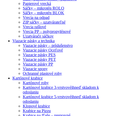
Papierové vrecká
Sáčky – mikrotén ROLO
Sáčky – mikrotén BLOK
Vrecia na odpad
ZIP sáčky – uzatvárateľné
Vrecia rašlové
Vrecia PP – polypropylénové
Uzatvárače sáčkov
Viazacie pásky a technika
Viazacie pásky – príslušenstvo
Viazacie pásky Oceľové
Viazacie pásky PES
Viazacie pásky PET
Viazacie pásky PP
Viazacie spony
Ochranné plastové rohy
Kartónové krabice
Kartónové rohy
Kartónové krabice 3-vrstvové
ihneď skladom k
odoslaniu
Kartónové krabice 5-vrstvové
ihneď skladom k
odoslaniu
Klopové krabice
Krabice na Pizzu
Krabice na fľaše – prepravné