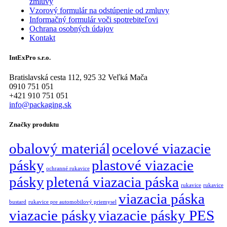
zmluvy
Vzorový formulár na odstúpenie od zmluvy
Informačný formulár voči spotrebiteľovi
Ochrana osobných údajov
Kontakt
IntExPro s.r.o.
Bratislavská cesta 112, 925 32 Veľká Mača
0910 751 051
+421 910 751 051
info@packaging.sk
Značky produktu
obalový materiál
ocelové viazacie
pásky
plastové viazacie
ochranné rukavice
pásky
pletená viazacia páska
rukavice
rukavice
viazacia páska
bustard
rukavice pre automobilový priemysel
viazacie pásky
viazacie pásky PES