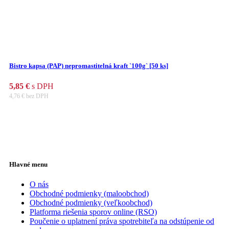
Bistro kapsa (PAP) nepromastitelná kraft `100g` [50 ks]
5,85
€
s DPH
4,76
€
bez DPH
Hlavné menu
O nás
Obchodné podmienky (maloobchod)
Obchodné podmienky (veľkoobchod)
Platforma riešenia sporov online (RSO)
Poučenie o uplatnení práva spotrebiteľa na odstúpenie od