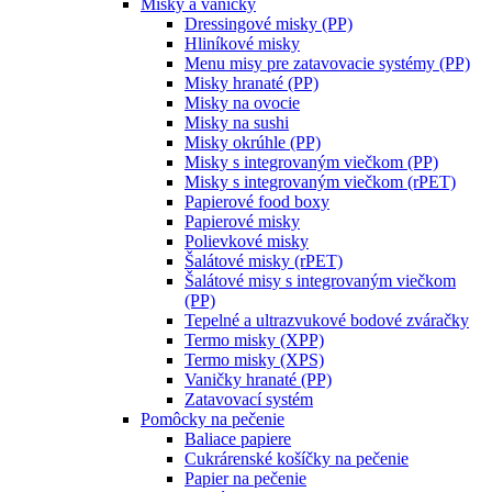
Misky a vaničky
Dressingové misky (PP)
Hliníkové misky
Menu misy pre zatavovacie systémy (PP)
Misky hranaté (PP)
Misky na ovocie
Misky na sushi
Misky okrúhle (PP)
Misky s integrovaným viečkom (PP)
Misky s integrovaným viečkom (rPET)
Papierové food boxy
Papierové misky
Polievkové misky
Šalátové misky (rPET)
Šalátové misy s integrovaným viečkom
(PP)
Tepelné a ultrazvukové bodové zváračky
Termo misky (XPP)
Termo misky (XPS)
Vaničky hranaté (PP)
Zatavovací systém
Pomôcky na pečenie
Baliace papiere
Cukrárenské košíčky na pečenie
Papier na pečenie