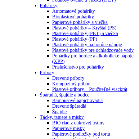
Poháriky
Automatové poháriky
Bioplastové poháriky
Papierové poháriky a viečka
Plastové poháriky – Kryštál (PS)
Plastové poháriky (PET) a viečka
Plastové poháriky (PP)
Plastové poháriky na horúce nápoje
Plastové poháriky pre ochladzovače vody
Poháriky pre horúce a alkoholické nápoje
(XPP)
Príslušenstvo pre poháriky
Príbory
Drevené príbory
Kompozitný príbor
Plastové príbory – Použiteľné viackrát
Špáradlá, špajdle a bodce
Bambusové napichovadlá
Drevené špáradlá
Špajdle
Tácky, taniere a misky
BIO riad z cukrovej trstiny
Papierové misky
Papierové podložky pod tortu