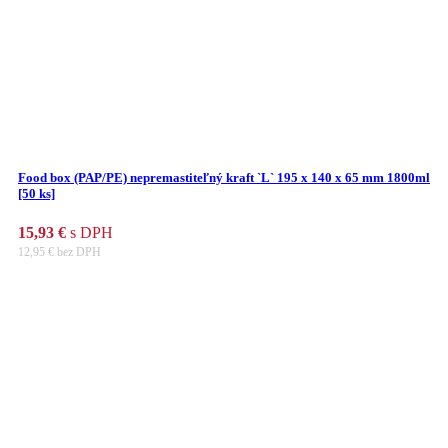
Food box (PAP/PE) nepremastiteľný kraft `L` 195 x 140 x 65 mm 1800ml
[50 ks]
15,93
€
s DPH
12,95
€
bez DPH