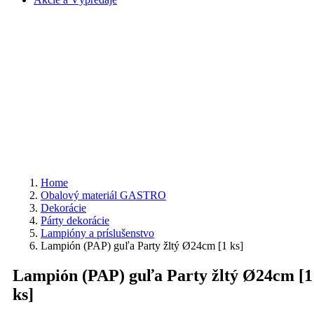
Home
Obalový materiál GASTRO
Dekorácie
Párty dekorácie
Lampióny a príslušenstvo
Lampión (PAP) guľa Party žltý Ø24cm [1 ks]
Lampión (PAP) guľa Party žltý Ø24cm [1
ks]