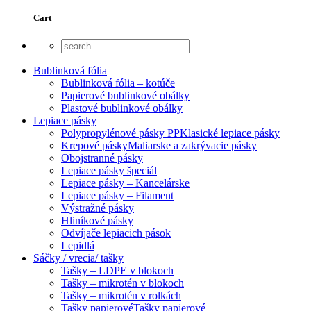
Cart
Bublinková fólia
Bublinková fólia – kotúče
Papierové bublinkové obálky
Plastové bublinkové obálky
Lepiace pásky
Polypropylénové pásky PP
Klasické lepiace pásky
Krepové pásky
Maliarske a zakrývacie pásky
Obojstranné pásky
Lepiace pásky špeciál
Lepiace pásky – Kancelárske
Lepiace pásky – Filament
Výstražné pásky
Hliníkové pásky
Odvíjače lepiacich pások
Lepidlá
Sáčky / vrecia/ tašky
Tašky – LDPE v blokoch
Tašky – mikrotén v blokoch
Tašky – mikrotén v rolkách
Tašky papierové
Tašky papierové