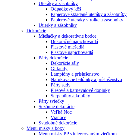
Uteráky a zásobníky
Odpadkový kôš
Papierové skladané uteráky a zásobníky
Papierové uteráky v rolke a zásobníky
Utierky a zásobníky
Dekorácie
Miešačky a dekoratívne bodce
Dekoračné napichovadlá
Plastové miešadlá
Plastové napichovadlá
Párty dekorácie
Dekorácie sály
Girlandy
Lampióny a príslušenstvo
Nafukovacie balóniky a príslušenstvo
Párty sady
Plesové a karnevalové doplnky
Serpentíny a konfety
Párty sviečky
Sezónne dekorácie
Veľká Noc
Vianoce
Svadobné dekorácie
Menu misky a boxy
Menu misky PP s integrovaným viečkom