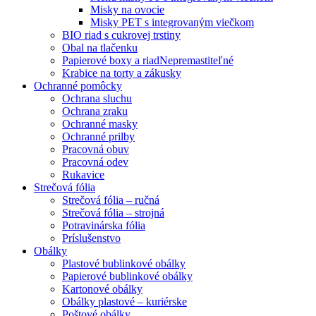
Misky na ovocie
Misky PET s integrovaným viečkom
BIO riad s cukrovej trstiny
Obal na tlačenku
Papierové boxy a riad
Nepremastiteľné
Krabice na torty a zákusky
Ochranné pomôcky
Ochrana sluchu
Ochrana zraku
Ochranné masky
Ochranné prilby
Pracovná obuv
Pracovná odev
Rukavice
Strečová fólia
Strečová fólia – ručná
Strečová fólia – strojná
Potravinárska fólia
Príslušenstvo
Obálky
Plastové bublinkové obálky
Papierové bublinkové obálky
Kartonové obálky
Obálky plastové – kuriérske
Poštové obálky