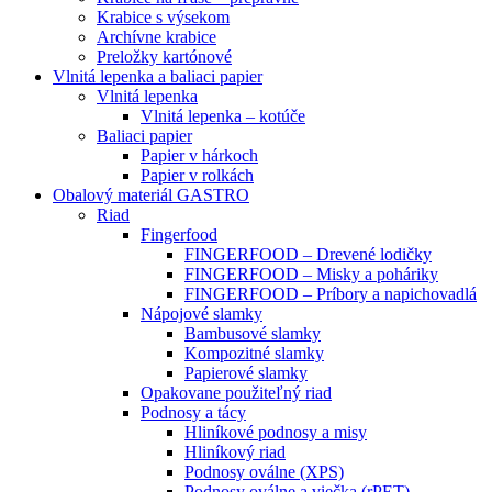
Krabice s výsekom
Archívne krabice
Preložky kartónové
Vlnitá lepenka a baliaci papier
Vlnitá lepenka
Vlnitá lepenka – kotúče
Baliaci papier
Papier v hárkoch
Papier v rolkách
Obalový materiál GASTRO
Riad
Fingerfood
FINGERFOOD – Drevené lodičky
FINGERFOOD – Misky a poháriky
FINGERFOOD – Príbory a napichovadlá
Nápojové slamky
Bambusové slamky
Kompozitné slamky
Papierové slamky
Opakovane použiteľný riad
Podnosy a tácy
Hliníkové podnosy a misy
Hliníkový riad
Podnosy oválne (XPS)
Podnosy oválne a viečka (rPET)