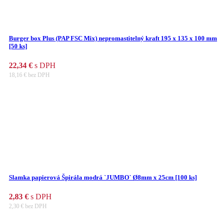
Burger box Plus (PAP FSC Mix) nepromastitelný kraft 195 x 135 x 100 mm
[50 ks]
22,34
€
s DPH
18,16
€
bez DPH
Slamka papierová Špirála modrá `JUMBO` Ø8mm x 25cm [100 ks]
2,83
€
s DPH
2,30
€
bez DPH