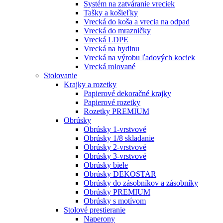
Systém na zatváranie vreciek
Tašky a košieľky
Vrecká do koša a vrecia na odpad
Vrecká do mrazničky
Vrecká LDPE
Vrecká na hydinu
Vrecká na výrobu ľadových kociek
Vrecká rolované
Stolovanie
Krajky a rozetky
Papierové dekoračné krajky
Papierové rozetky
Rozetky PREMIUM
Obrúsky
Obrúsky 1-vrstvové
Obrúsky 1/8 skladanie
Obrúsky 2-vrstvové
Obrúsky 3-vrstvové
Obrúsky biele
Obrúsky DEKOSTAR
Obrúsky do zásobníkov a zásobníky
Obrúsky PREMIUM
Obrúsky s motívom
Stolové prestieranie
Naperony