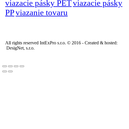
viazacie pásky PET
viazacie pásky
PP
viazanie tovaru
All rights reserved IntExPro s.r.o. © 2016 - Created & hosted:
DesigNet, s.r.o.