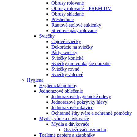
Obrusy rolované
Obrusy rolované – PREMIUM
Obrusy skladané
Prestieranie
Rautové stolové sukienky
Stredové pásy rolované
Sviečky
Čajové sviečky
Dekorácie na sviečky
Párty sviečky
Sviečky kónické
Sviečky pre vonkajšie použitie
Sviečky rovné
Sviečky valcové
Hygiena
Hygienické potreby
Jednorazové oblečenie
Jednorazové hygienické odevy
Jednorazové pokrývky hlavy
Jednorazové rukavice
Ochranné štíty tváre a ochranné pomôcky
Mydlá, vône a dávkovače
Mydlá a dávkovače
Osviežovače vzduchu
Toaletné papiere a zásobníky