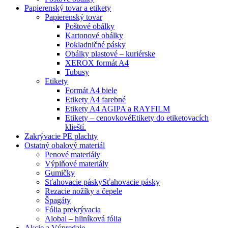
Papierenský tovar a etikety
Papierenský tovar
Poštové obálky
Kartonové obálky
Pokladničné pásky
Obálky plastové – kuriérske
XEROX formát A4
Tubusy
Etikety
Formát A4 biele
Etikety A4 farebné
Etikety A4 AGIPA a RAYFILM
Etikety – cenovkové
Etikety do etiketovacích
klieští.
Zakrývacie PE plachty
Ostatný obalový materiál
Penové materiály
Výplňové materiály
Gumičky
Sťahovacie pásky
Sťahovacie pásky
Rezacie nožíky a čepele
Špagáty
Fólia prekrývacia
Alobal – hliníková fólia
Akcie a Výpredaje