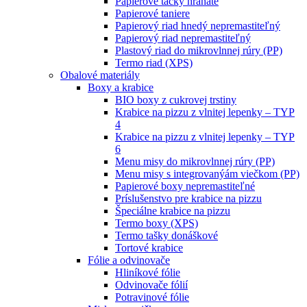
Papierové tácky hranaté
Papierové taniere
Papierový riad hnedý nepremastiteľný
Papierový riad nepremastiteľný
Plastový riad do mikrovlnnej rúry (PP)
Termo riad (XPS)
Obalové materiály
Boxy a krabice
BIO boxy z cukrovej trstiny
Krabice na pizzu z vlnitej lepenky – TYP
4
Krabice na pizzu z vlnitej lepenky – TYP
6
Menu misy do mikrovlnnej rúry (PP)
Menu misy s integrovanýám viečkom (PP)
Papierové boxy nepremastiteľné
Príslušenstvo pre krabice na pizzu
Špeciálne krabice na pizzu
Termo boxy (XPS)
Termo tašky donáškové
Tortové krabice
Fólie a odvinovače
Hliníkové fólie
Odvinovače fólií
Potravinové fólie