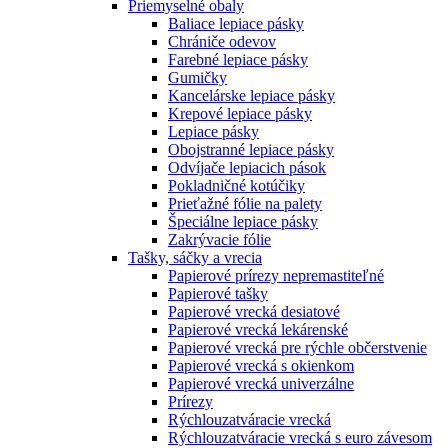
Priemyselné obaly
Baliace lepiace pásky
Chrániče odevov
Farebné lepiace pásky
Gumičky
Kancelárske lepiace pásky
Krepové lepiace pásky
Lepiace pásky
Obojstranné lepiace pásky
Odvíjače lepiacich pások
Pokladničné kotúčiky
Prieťažné fólie na palety
Špeciálne lepiace pásky
Zakrývacie fólie
Tašky, sáčky a vrecia
Papierové prírezy nepremastiteľné
Papierové tašky
Papierové vrecká desiatové
Papierové vrecká lekárenské
Papierové vrecká pre rýchle občerstvenie
Papierové vrecká s okienkom
Papierové vrecká univerzálne
Prírezy
Rýchlouzatváracie vrecká
Rýchlouzatváracie vrecká s euro závesom