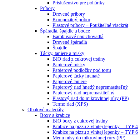
Príslušenstvo pre poháriky
Príbory
Drevené príbory
Kompozitný príbor
Plastové príbory – Použiteľné viackrát
Špáradlá, špajdle a bodce
Bambusové napichovadlá
Drevené špáradlá
Špajdle
Tácky, taniere a misky
BIO riad z cukrovej trstiny
Papierové misky
Papierové podložky pod tortu
Papierové tácky hranaté
Papierové taniere
Papierový riad hnedý nepremastiteľný
Papierový riad nepremastiteľný
Plastový riad do mikrovlnnej rúry (PP)
Termo riad (XPS)
Obalové materiály
Boxy a krabice
BIO boxy z cukrovej trstiny
Krabice na pizzu z vlnitej lepenky – TYP 4
Krabice na pizzu z vlnitej lepenky – TYP 6
Menu misy do mikrovlnnej rúry (PP)