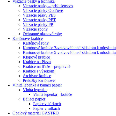
Viazacie pásky a technika
Viazacie pásky – príslušenstvo
Viazacie pásky Oceľové
Viazacie pásky PES
Viazacie pásky PET
Viazacie pásky PP
Viazacie spony
Ochranné plastové rohy
Kartónové krabice
Kartónové rohy
Kartónové krabice 3-vrstvové
ihneď skladom k odoslaniu
Kartónové krabice 5-vrstvové
ihneď skladom k odoslaniu
Klopové krabice
Krabice na Pizzu
Krabice na fľaše – prepravné
Krabice s výsekom
Archívne krabice
Preložky kartónové
Vlnitá lepenka a baliaci papier
Vlnitá lepenka
Vlnitá lepenka – kotúče
Baliaci papier
Papier v hárkoch
Papier v rolkách
Obalový materiál GASTRO