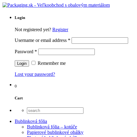
Login
Not registered yet?
Register
Username or email address
*
Password
*
Remember me
Lost your password?
0
Cart
Bublinková fólia
Bublinková fólia – kotúče
Papierové bublinkové obálky