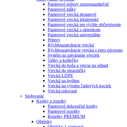
Papierové prírezy nepremastiteľné
Papierové tašky
Papierové vrecká desiatové
Papierové vrecká lekárenské
Papierové vrecká pre rýchle občerstvenie
Papierové vrecká s okienkom
Papierové vrecká univerzálne
Prírezy
Rýchlouzatváracie vrecká
Rýchlouzatváracie vrecká s euro závesom
Systém na zatváranie vreciek
Tašky a košieľky
Vrecká do koša a vrecia na odpad
Vrecká do mrazničky
Vrecká LDPE
Vrecká na hydinu
Vrecká na výrobu ľadových kociek
Vrecká rolované
Stolovanie
Krajky a rozetky
Papierové dekoračné krajky
Papierové rozetky
Rozetky PREMIUM
Obrúsky
Obrúsky 1-vrstvové