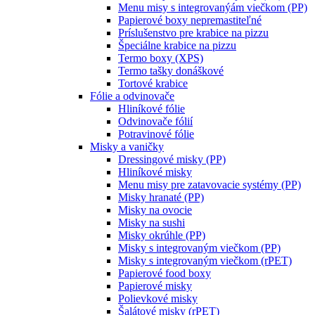
Menu misy s integrovanýám viečkom (PP)
Papierové boxy nepremastiteľné
Príslušenstvo pre krabice na pizzu
Špeciálne krabice na pizzu
Termo boxy (XPS)
Termo tašky donáškové
Tortové krabice
Fólie a odvinovače
Hliníkové fólie
Odvinovače fólií
Potravinové fólie
Misky a vaničky
Dressingové misky (PP)
Hliníkové misky
Menu misy pre zatavovacie systémy (PP)
Misky hranaté (PP)
Misky na ovocie
Misky na sushi
Misky okrúhle (PP)
Misky s integrovaným viečkom (PP)
Misky s integrovaným viečkom (rPET)
Papierové food boxy
Papierové misky
Polievkové misky
Šalátové misky (rPET)