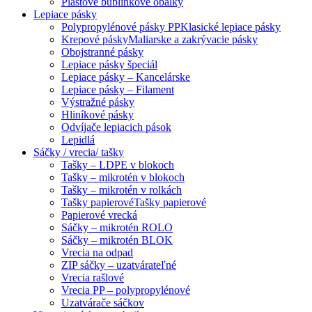
Plastové bublinkové obálky
Lepiace pásky
Polypropylénové pásky PP
Klasické lepiace pásky
Krepové pásky
Maliarske a zakrývacie pásky
Obojstranné pásky
Lepiace pásky špeciál
Lepiace pásky – Kancelárske
Lepiace pásky – Filament
Výstražné pásky
Hliníkové pásky
Odvíjače lepiacich pások
Lepidlá
Sáčky / vrecia/ tašky
Tašky – LDPE v blokoch
Tašky – mikrotén v blokoch
Tašky – mikrotén v rolkách
Tašky papierové
Tašky papierové
Papierové vrecká
Sáčky – mikrotén ROLO
Sáčky – mikrotén BLOK
Vrecia na odpad
ZIP sáčky – uzatvárateľné
Vrecia rašlové
Vrecia PP – polypropylénové
Uzatvárače sáčkov