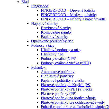
Riad
Fingerfood
FINGERFOOD – Drevené lodičky
FINGERFOOD – Misky a poháriky
FINGERFOOD – Príbory a napichovadlá
Nápojové slamky
Bambusové slamky
Kompozitné slamky
Papierové slamky
Opakovane použiteľný riad
Podnosy a tácy
Hliníkové podnosy a misy
Hliníkový riad
Podnosy oválne (XPS)
Podnosy oválne a viečka (rPET)
Poháriky
Automatové poháriky
Bioplastové poháriky
Papierové poháriky a viečka
Plastové poháriky – Kryštál (PS)
Plastové poháriky (PET) a viečka
Plastové poháriky (PP)
Plastové poháriky na horúce nápoje
Plastové poháriky pre ochladzovače vody
Poháriky pre horúce a alkoholické nápoje (