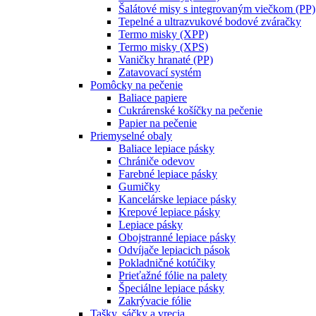
Šalátové misy s integrovaným viečkom (PP)
Tepelné a ultrazvukové bodové zváračky
Termo misky (XPP)
Termo misky (XPS)
Vaničky hranaté (PP)
Zatavovací systém
Pomôcky na pečenie
Baliace papiere
Cukrárenské košíčky na pečenie
Papier na pečenie
Priemyselné obaly
Baliace lepiace pásky
Chrániče odevov
Farebné lepiace pásky
Gumičky
Kancelárske lepiace pásky
Krepové lepiace pásky
Lepiace pásky
Obojstranné lepiace pásky
Odvíjače lepiacich pások
Pokladničné kotúčiky
Prieťažné fólie na palety
Špeciálne lepiace pásky
Zakrývacie fólie
Tašky, sáčky a vrecia