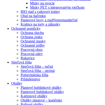
Misky na ovocie
Misky PET s integrovaným viečkom
BIO riad s cukrovej trstiny
Obal na tlačenku
Papierové boxy a riad
Nepremastiteľné
Krabice na torty a zákusky
Ochranné pomôcky
Ochrana sluchu
Ochrana zraku
Ochranné masky
Ochranné prilby
Pracovná obuv
Pracovná odev
Rukavice
Strečová fólia
Strečová fólia – ručná
Strečová fólia – strojná
Potravinárska fólia
Príslušenstvo
Obálky
Plastové bublinkové obálky
Papierové bublinkové obálky
Kartonové obálky
Obálky plastové – kuriérske
Poštové obálky