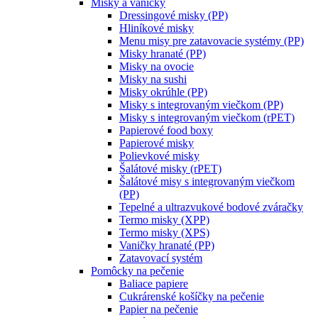
Misky a vaničky
Dressingové misky (PP)
Hliníkové misky
Menu misy pre zatavovacie systémy (PP)
Misky hranaté (PP)
Misky na ovocie
Misky na sushi
Misky okrúhle (PP)
Misky s integrovaným viečkom (PP)
Misky s integrovaným viečkom (rPET)
Papierové food boxy
Papierové misky
Polievkové misky
Šalátové misky (rPET)
Šalátové misy s integrovaným viečkom
(PP)
Tepelné a ultrazvukové bodové zváračky
Termo misky (XPP)
Termo misky (XPS)
Vaničky hranaté (PP)
Zatavovací systém
Pomôcky na pečenie
Baliace papiere
Cukrárenské košíčky na pečenie
Papier na pečenie