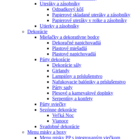
Uteráky a zásobníky
Odpadkový kôš
Papierové skladané uteráky a zásobníky
Papierové uteráky v rolke a zásobníky
Utierky a zásobníky
Dekorácie
Miešačky a dekoratívne bodce
Dekoračné napichovadlá
Plastové miešadlá
Plastové napichovadlá
Párty dekorácie
Dekorácie sály
Girlandy
Lampióny a príslušenstvo
Nafukovacie balóniky a príslušenstvo
Párty sady
Plesové a karnevalové doplnky
Serpentíny a konfety
Párty sviečky
Sezónne dekorácie
Veľká Noc
Vianoce
Svadobné dekorácie
Menu misky a boxy
Menu misky PP s integrovaným viečkom