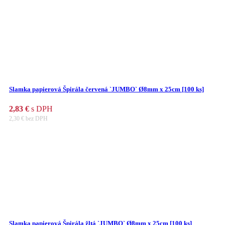
Slamka papierová Špirála červená `JUMBO` Ø8mm x 25cm [100 ks]
2,83
€
s DPH
2,30
€
bez DPH
Slamka papierová Špirála žltá `JUMBO` Ø8mm x 25cm [100 ks]