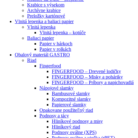
Krabice s výsekom
Archívne krabice
Preložky kartónové
Vlnitá lepenka a baliaci papier
Vlnitá lepenka
Vlnitá lepenka – kotúče
Baliaci papier
Papier v hárkoch
Papier v rolkách
Obalový materiál GASTRO
Riad
Fingerfood
FINGERFOOD – Drevené lodičky
FINGERFOOD – Misky a poháriky
FINGERFOOD – Príbory a napichovadlá
Nápojové slamky
Bambusové slamky
Kompozitné slamky
Papierové slamky
Opakovane použiteľný riad
Podnosy a tácy
Hliníkové podnosy a misy
Hliníkový riad
Podnosy oválne (XPS)
Podnosy oválne a viečka (rPET)