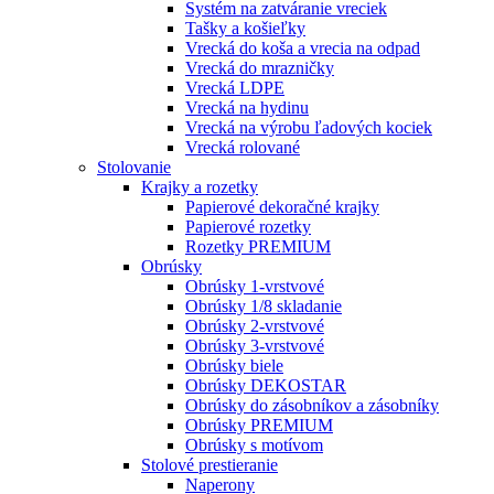
Systém na zatváranie vreciek
Tašky a košieľky
Vrecká do koša a vrecia na odpad
Vrecká do mrazničky
Vrecká LDPE
Vrecká na hydinu
Vrecká na výrobu ľadových kociek
Vrecká rolované
Stolovanie
Krajky a rozetky
Papierové dekoračné krajky
Papierové rozetky
Rozetky PREMIUM
Obrúsky
Obrúsky 1-vrstvové
Obrúsky 1/8 skladanie
Obrúsky 2-vrstvové
Obrúsky 3-vrstvové
Obrúsky biele
Obrúsky DEKOSTAR
Obrúsky do zásobníkov a zásobníky
Obrúsky PREMIUM
Obrúsky s motívom
Stolové prestieranie
Naperony