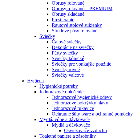
Obrusy rolované
Obrusy rolované – PREMIUM
Obrusy skladané
Prestieranie
Rautové stolové sukienky
Stredové pásy rolované
Sviečky
Čajové sviečky
Dekorácie na sviečky
Párty sviečky
Sviečky kónické
Sviečky pre vonkajšie použitie
Sviečky rovné
Sviečky valcové
Hygiena
Hygienické potreby
Jednorazové oblečenie
Jednorazové hygienické odevy
Jednorazové pokrývky hlavy
Jednorazové rukavice
Ochranné štíty tváre a ochranné pomôcky
Mydlá, vône a dávkovače
Mydlá a dávkovače
Osviežovače vzduchu
Toaletné papiere a zásobníky