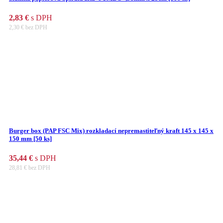
2,83
€
s DPH
2,30
€
bez DPH
Burger box (PAP FSC Mix) rozkladací nepremastiteľný kraft 145 x 145 x
150 mm [50 ks]
35,44
€
s DPH
28,81
€
bez DPH