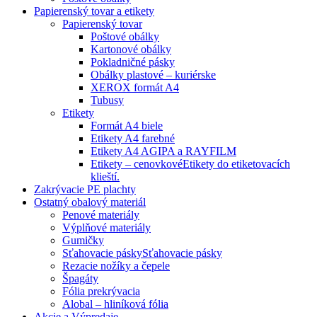
Papierenský tovar a etikety
Papierenský tovar
Poštové obálky
Kartonové obálky
Pokladničné pásky
Obálky plastové – kuriérske
XEROX formát A4
Tubusy
Etikety
Formát A4 biele
Etikety A4 farebné
Etikety A4 AGIPA a RAYFILM
Etikety – cenovkové
Etikety do etiketovacích
klieští.
Zakrývacie PE plachty
Ostatný obalový materiál
Penové materiály
Výplňové materiály
Gumičky
Sťahovacie pásky
Sťahovacie pásky
Rezacie nožíky a čepele
Špagáty
Fólia prekrývacia
Alobal – hliníková fólia
Akcie a Výpredaje