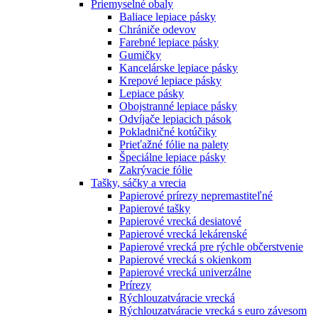
Priemyselné obaly
Baliace lepiace pásky
Chrániče odevov
Farebné lepiace pásky
Gumičky
Kancelárske lepiace pásky
Krepové lepiace pásky
Lepiace pásky
Obojstranné lepiace pásky
Odvíjače lepiacich pások
Pokladničné kotúčiky
Prieťažné fólie na palety
Špeciálne lepiace pásky
Zakrývacie fólie
Tašky, sáčky a vrecia
Papierové prírezy nepremastiteľné
Papierové tašky
Papierové vrecká desiatové
Papierové vrecká lekárenské
Papierové vrecká pre rýchle občerstvenie
Papierové vrecká s okienkom
Papierové vrecká univerzálne
Prírezy
Rýchlouzatváracie vrecká
Rýchlouzatváracie vrecká s euro závesom