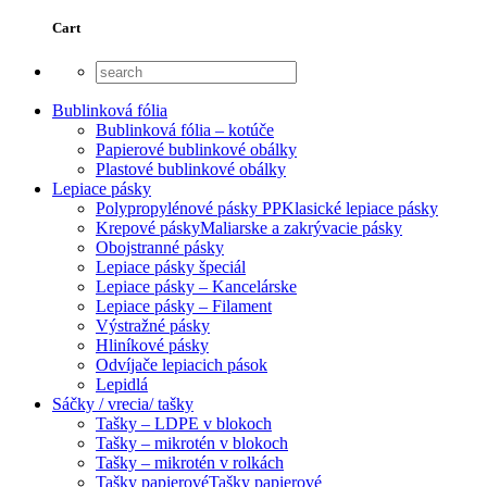
Cart
Bublinková fólia
Bublinková fólia – kotúče
Papierové bublinkové obálky
Plastové bublinkové obálky
Lepiace pásky
Polypropylénové pásky PP
Klasické lepiace pásky
Krepové pásky
Maliarske a zakrývacie pásky
Obojstranné pásky
Lepiace pásky špeciál
Lepiace pásky – Kancelárske
Lepiace pásky – Filament
Výstražné pásky
Hliníkové pásky
Odvíjače lepiacich pások
Lepidlá
Sáčky / vrecia/ tašky
Tašky – LDPE v blokoch
Tašky – mikrotén v blokoch
Tašky – mikrotén v rolkách
Tašky papierové
Tašky papierové