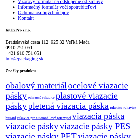
Vzorový formulár na odstúpenie od zmluvy
Informačný formulár voči spotrebiteľovi
Ochrana osobných údajov
Kontakt
IntExPro s.r.o.
Bratislavská cesta 112, 925 32 Veľká Mača
0910 751 051
+421 910 751 051
info@packaging.sk
Značky produktu
obalový materiál
ocelové viazacie
pásky
plastové viazacie
ochranné rukavice
pásky
pletená viazacia páska
rukavice
rukavice
viazacia páska
bustard
rukavice pre automobilový priemysel
viazacie pásky
viazacie pásky PES
viazacie pásky PET
viazacie pásky