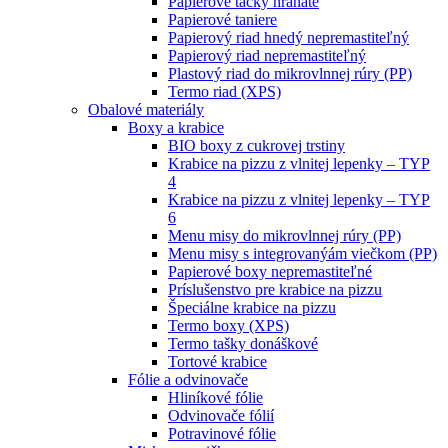
Papierové tácky hranaté
Papierové taniere
Papierový riad hnedý nepremastiteľný
Papierový riad nepremastiteľný
Plastový riad do mikrovlnnej rúry (PP)
Termo riad (XPS)
Obalové materiály
Boxy a krabice
BIO boxy z cukrovej trstiny
Krabice na pizzu z vlnitej lepenky – TYP
4
Krabice na pizzu z vlnitej lepenky – TYP
6
Menu misy do mikrovlnnej rúry (PP)
Menu misy s integrovanýám viečkom (PP)
Papierové boxy nepremastiteľné
Príslušenstvo pre krabice na pizzu
Špeciálne krabice na pizzu
Termo boxy (XPS)
Termo tašky donáškové
Tortové krabice
Fólie a odvinovače
Hliníkové fólie
Odvinovače fólií
Potravinové fólie