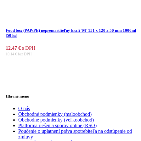
Food box (PAP/PE) nepremastiteľný kraft `M` 151 x 120 x 50 mm 1000ml
[50 ks]
12,47
€
s DPH
10,14
€
bez DPH
Hlavné menu
O nás
Obchodné podmienky (maloobchod)
Obchodné podmienky (veľkoobchod)
Platforma riešenia sporov online (RSO)
Poučenie o uplatnení práva spotrebiteľa na odstúpenie od
zmluvy