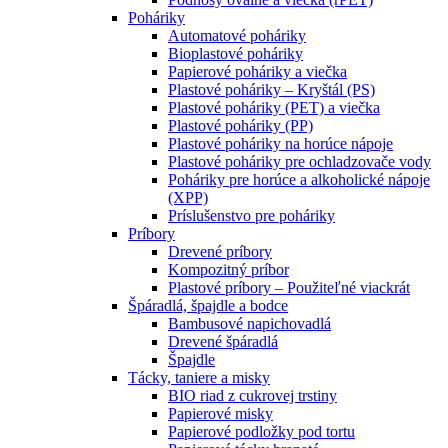
Poháriky
Automatové poháriky
Bioplastové poháriky
Papierové poháriky a viečka
Plastové poháriky – Kryštál (PS)
Plastové poháriky (PET) a viečka
Plastové poháriky (PP)
Plastové poháriky na horúce nápoje
Plastové poháriky pre ochladzovače vody
Poháriky pre horúce a alkoholické nápoje
(XPP)
Príslušenstvo pre poháriky
Príbory
Drevené príbory
Kompozitný príbor
Plastové príbory – Použiteľné viackrát
Špáradlá, špajdle a bodce
Bambusové napichovadlá
Drevené špáradlá
Špajdle
Tácky, taniere a misky
BIO riad z cukrovej trstiny
Papierové misky
Papierové podložky pod tortu