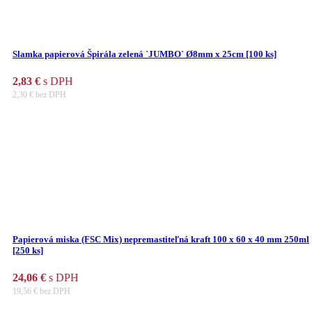
Slamka papierová Špirála zelená `JUMBO` Ø8mm x 25cm [100 ks]
2,83
€
s DPH
2,30
€
bez DPH
Papierová miska (FSC Mix) nepremastiteľná kraft 100 x 60 x 40 mm 250ml
[250 ks]
24,06
€
s DPH
19,56
€
bez DPH