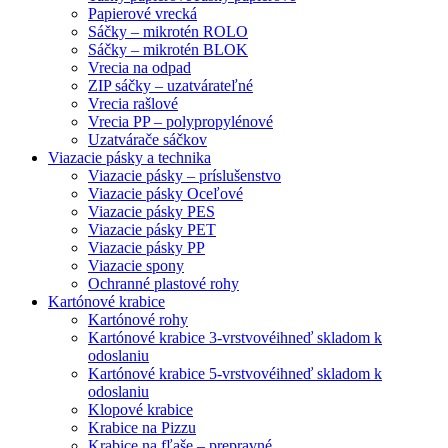
Papierové vrecká
Sáčky – mikrotén ROLO
Sáčky – mikrotén BLOK
Vrecia na odpad
ZIP sáčky – uzatvárateľné
Vrecia rašlové
Vrecia PP – polypropylénové
Uzatvárače sáčkov
Viazacie pásky a technika
Viazacie pásky – príslušenstvo
Viazacie pásky Oceľové
Viazacie pásky PES
Viazacie pásky PET
Viazacie pásky PP
Viazacie spony
Ochranné plastové rohy
Kartónové krabice
Kartónové rohy
Kartónové krabice 3-vrstvové
ihneď skladom k
odoslaniu
Kartónové krabice 5-vrstvové
ihneď skladom k
odoslaniu
Klopové krabice
Krabice na Pizzu
Krabice na fľaše – prepravné