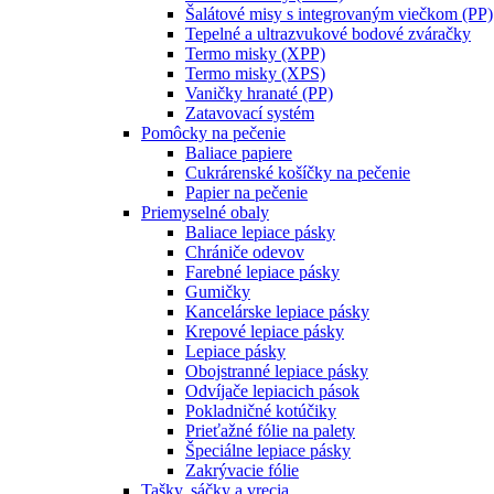
Šalátové misy s integrovaným viečkom (PP)
Tepelné a ultrazvukové bodové zváračky
Termo misky (XPP)
Termo misky (XPS)
Vaničky hranaté (PP)
Zatavovací systém
Pomôcky na pečenie
Baliace papiere
Cukrárenské košíčky na pečenie
Papier na pečenie
Priemyselné obaly
Baliace lepiace pásky
Chrániče odevov
Farebné lepiace pásky
Gumičky
Kancelárske lepiace pásky
Krepové lepiace pásky
Lepiace pásky
Obojstranné lepiace pásky
Odvíjače lepiacich pások
Pokladničné kotúčiky
Prieťažné fólie na palety
Špeciálne lepiace pásky
Zakrývacie fólie
Tašky, sáčky a vrecia