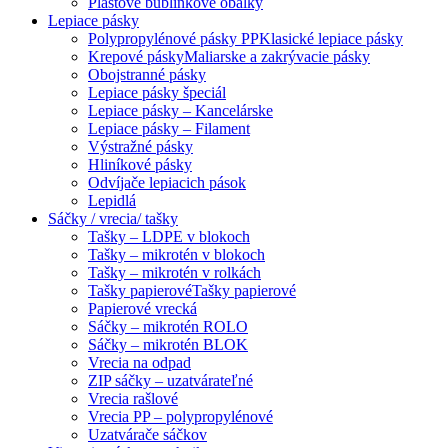
Plastové bublinkové obálky
Lepiace pásky
Polypropylénové pásky PP
Klasické lepiace pásky
Krepové pásky
Maliarske a zakrývacie pásky
Obojstranné pásky
Lepiace pásky špeciál
Lepiace pásky – Kancelárske
Lepiace pásky – Filament
Výstražné pásky
Hliníkové pásky
Odvíjače lepiacich pások
Lepidlá
Sáčky / vrecia/ tašky
Tašky – LDPE v blokoch
Tašky – mikrotén v blokoch
Tašky – mikrotén v rolkách
Tašky papierové
Tašky papierové
Papierové vrecká
Sáčky – mikrotén ROLO
Sáčky – mikrotén BLOK
Vrecia na odpad
ZIP sáčky – uzatvárateľné
Vrecia rašlové
Vrecia PP – polypropylénové
Uzatvárače sáčkov