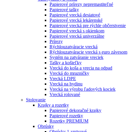
Papierové prírezy nepremastiteľné
Papierové tašky
Papierové vrecká desiatové
Papierové vrecká lekárenské
Papierové vrecká pre rýchle občerstvenie
Papierové vrecká s okienkom
Papierové vrecká univerzálne
Prírezy
Rýchlouzatváracie vrecká
Rýchlouzatváracie vrecká s euro závesom
Systém na zatváranie vreciek
Tašky a košieľky
Vrecká do koša a vrecia na odpad
Vrecká do mrazničky
Vrecká LDPE
Vrecká na hydinu
Vrecká na výrobu ľadových kociek
Vrecká rolované
Stolovanie
Krajky a rozetky
Papierové dekoračné krajky
Papierové rozetky
Rozetky PREMIUM
Obrúsky
Obrúsky 1-vrstvové