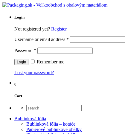
Login
Not registered yet?
Register
Username or email address
*
Password
*
Remember me
Lost your password?
0
Cart
Bublinková fólia
Bublinková fólia – kotúče
Papierové bublinkové obálky