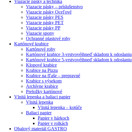
Viazacie pásky a technika
Viazacie pásky – príslušenstvo
Viazacie pásky Oceľové
Viazacie pásky PES
Viazacie pásky PET
Viazacie pásky PP
Viazacie spony
Ochranné plastové rohy
Kartónové krabice
Kartónové rohy
Kartónové krabice 3-vrstvové
ihneď skladom k odoslaniu
Kartónové krabice 5-vrstvové
ihneď skladom k odoslaniu
Klopové krabice
Krabice na Pizzu
Krabice na fľaše – prepravné
Krabice s výsekom
Archívne krabice
Preložky kartónové
Vlnitá lepenka a baliaci papier
Vlnitá lepenka
Vlnitá lepenka – kotúče
Baliaci papier
Papier v hárkoch
Papier v rolkách
Obalový materiál GASTRO