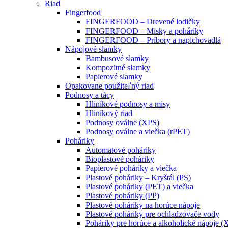
Riad
Fingerfood
FINGERFOOD – Drevené lodičky
FINGERFOOD – Misky a poháriky
FINGERFOOD – Príbory a napichovadlá
Nápojové slamky
Bambusové slamky
Kompozitné slamky
Papierové slamky
Opakovane použiteľný riad
Podnosy a tácy
Hliníkové podnosy a misy
Hliníkový riad
Podnosy oválne (XPS)
Podnosy oválne a viečka (rPET)
Poháriky
Automatové poháriky
Bioplastové poháriky
Papierové poháriky a viečka
Plastové poháriky – Kryštál (PS)
Plastové poháriky (PET) a viečka
Plastové poháriky (PP)
Plastové poháriky na horúce nápoje
Plastové poháriky pre ochladzovače vody
Poháriky pre horúce a alkoholické nápoje (