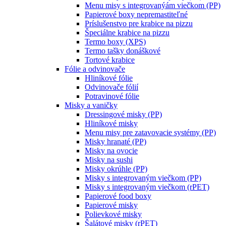
Menu misy s integrovanýám viečkom (PP)
Papierové boxy nepremastiteľné
Príslušenstvo pre krabice na pizzu
Špeciálne krabice na pizzu
Termo boxy (XPS)
Termo tašky donáškové
Tortové krabice
Fólie a odvinovače
Hliníkové fólie
Odvinovače fólií
Potravinové fólie
Misky a vaničky
Dressingové misky (PP)
Hliníkové misky
Menu misy pre zatavovacie systémy (PP)
Misky hranaté (PP)
Misky na ovocie
Misky na sushi
Misky okrúhle (PP)
Misky s integrovaným viečkom (PP)
Misky s integrovaným viečkom (rPET)
Papierové food boxy
Papierové misky
Polievkové misky
Šalátové misky (rPET)