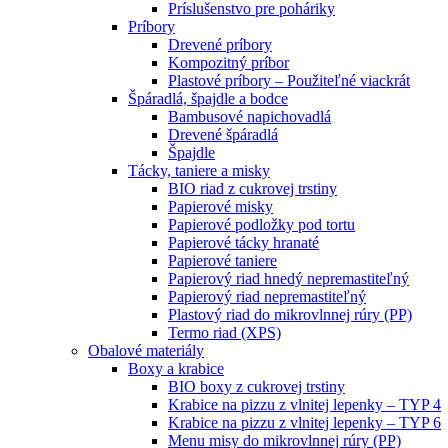
Príslušenstvo pre poháriky
Príbory
Drevené príbory
Kompozitný príbor
Plastové príbory – Použiteľné viackrát
Špáradlá, špajdle a bodce
Bambusové napichovadlá
Drevené špáradlá
Špajdle
Tácky, taniere a misky
BIO riad z cukrovej trstiny
Papierové misky
Papierové podložky pod tortu
Papierové tácky hranaté
Papierové taniere
Papierový riad hnedý nepremastiteľný
Papierový riad nepremastiteľný
Plastový riad do mikrovlnnej rúry (PP)
Termo riad (XPS)
Obalové materiály
Boxy a krabice
BIO boxy z cukrovej trstiny
Krabice na pizzu z vlnitej lepenky – TYP 4
Krabice na pizzu z vlnitej lepenky – TYP 6
Menu misy do mikrovlnnej rúry (PP)