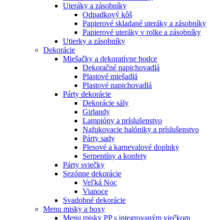
Uteráky a zásobníky
Odpadkový kôš
Papierové skladané uteráky a zásobníky
Papierové uteráky v rolke a zásobníky
Utierky a zásobníky
Dekorácie
Miešačky a dekoratívne bodce
Dekoračné napichovadlá
Plastové miešadlá
Plastové napichovadlá
Párty dekorácie
Dekorácie sály
Girlandy
Lampióny a príslušenstvo
Nafukovacie balóniky a príslušenstvo
Párty sady
Plesové a karnevalové doplnky
Serpentíny a konfety
Párty sviečky
Sezónne dekorácie
Veľká Noc
Vianoce
Svadobné dekorácie
Menu misky a boxy
Menu misky PP s integrovaným viečkom