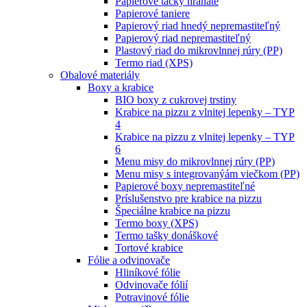
Papierové tácky hranaté
Papierové taniere
Papierový riad hnedý nepremastiteľný
Papierový riad nepremastiteľný
Plastový riad do mikrovlnnej rúry (PP)
Termo riad (XPS)
Obalové materiály
Boxy a krabice
BIO boxy z cukrovej trstiny
Krabice na pizzu z vlnitej lepenky – TYP
4
Krabice na pizzu z vlnitej lepenky – TYP
6
Menu misy do mikrovlnnej rúry (PP)
Menu misy s integrovanýám viečkom (PP)
Papierové boxy nepremastiteľné
Príslušenstvo pre krabice na pizzu
Špeciálne krabice na pizzu
Termo boxy (XPS)
Termo tašky donáškové
Tortové krabice
Fólie a odvinovače
Hliníkové fólie
Odvinovače fólií
Potravinové fólie