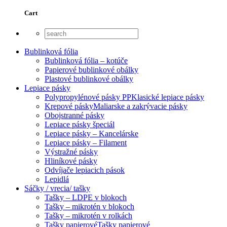
Cart
Bublinková fólia
Bublinková fólia – kotúče
Papierové bublinkové obálky
Plastové bublinkové obálky
Lepiace pásky
Polypropylénové pásky PP
Klasické lepiace pásky
Krepové pásky
Maliarske a zakrývacie pásky
Obojstranné pásky
Lepiace pásky špeciál
Lepiace pásky – Kancelárske
Lepiace pásky – Filament
Výstražné pásky
Hliníkové pásky
Odvíjače lepiacich pások
Lepidlá
Sáčky / vrecia/ tašky
Tašky – LDPE v blokoch
Tašky – mikrotén v blokoch
Tašky – mikrotén v rolkách
Tašky papierové
Tašky papierové