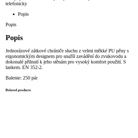
Popis
Popis
Popis
Jednorázové zátkové chrániče sluchu z velmi měkké PU pěny s
ergonomickým designem pro snažší zavádění do zvukovodu a
dokonalé přilnutí k jeho stěnám pro vysoký komfort použití. S
lankem. EN 352-2.
Balenie: 250 pár
Related products