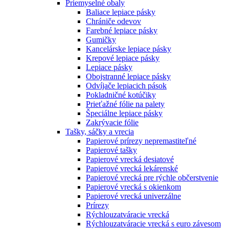
Priemyselné obaly
Baliace lepiace pásky
Chrániče odevov
Farebné lepiace pásky
Gumičky
Kancelárske lepiace pásky
Krepové lepiace pásky
Lepiace pásky
Obojstranné lepiace pásky
Odvíjače lepiacich pások
Pokladničné kotúčiky
Prieťažné fólie na palety
Špeciálne lepiace pásky
Zakrývacie fólie
Tašky, sáčky a vrecia
Papierové prírezy nepremastiteľné
Papierové tašky
Papierové vrecká desiatové
Papierové vrecká lekárenské
Papierové vrecká pre rýchle občerstvenie
Papierové vrecká s okienkom
Papierové vrecká univerzálne
Prírezy
Rýchlouzatváracie vrecká
Rýchlouzatváracie vrecká s euro závesom