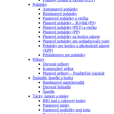
Poháriky
Automatové poháriky
Bioplastové poháriky
Papierové poháriky a viečka
Plastové poháriky – Kryštál (PS)
Plastové poháriky (PET) a viečka
Plastové poháriky (PP)
Plastové poháriky na horúce nápoje
Plastové poháriky pre ochladzovače vody
Poháriky pre horúce a alkoholické nápoje
(XPP)
Príslušenstvo pre poháriky
Príbory
Drevené príbory
Kompozitný príbor
Plastové príbory – Použiteľné viackrát
Špáradlá, špajdle a bodce
Bambusové napichovadlá
Drevené špáradlá
Špajdle
Tácky, taniere a misky
BIO riad z cukrovej trstiny
Papierové misky
Papierové podložky pod tortu