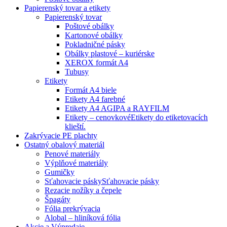
Papierenský tovar a etikety
Papierenský tovar
Poštové obálky
Kartonové obálky
Pokladničné pásky
Obálky plastové – kuriérske
XEROX formát A4
Tubusy
Etikety
Formát A4 biele
Etikety A4 farebné
Etikety A4 AGIPA a RAYFILM
Etikety – cenovkové
Etikety do etiketovacích
klieští.
Zakrývacie PE plachty
Ostatný obalový materiál
Penové materiály
Výplňové materiály
Gumičky
Sťahovacie pásky
Sťahovacie pásky
Rezacie nožíky a čepele
Špagáty
Fólia prekrývacia
Alobal – hliníková fólia
Akcie a Výpredaje