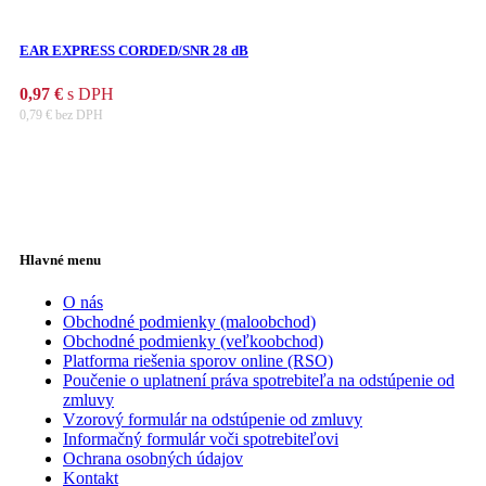
EAR EXPRESS CORDED/SNR 28 dB
0,97
€
s DPH
0,79
€
bez DPH
Hlavné menu
O nás
Obchodné podmienky (maloobchod)
Obchodné podmienky (veľkoobchod)
Platforma riešenia sporov online (RSO)
Poučenie o uplatnení práva spotrebiteľa na odstúpenie od
zmluvy
Vzorový formulár na odstúpenie od zmluvy
Informačný formulár voči spotrebiteľovi
Ochrana osobných údajov
Kontakt