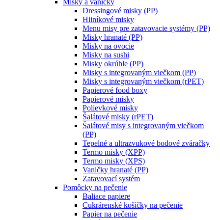
Misky a vaničky
Dressingové misky (PP)
Hliníkové misky
Menu misy pre zatavovacie systémy (PP)
Misky hranaté (PP)
Misky na ovocie
Misky na sushi
Misky okrúhle (PP)
Misky s integrovaným viečkom (PP)
Misky s integrovaným viečkom (rPET)
Papierové food boxy
Papierové misky
Polievkové misky
Šalátové misky (rPET)
Šalátové misy s integrovaným viečkom
(PP)
Tepelné a ultrazvukové bodové zváračky
Termo misky (XPP)
Termo misky (XPS)
Vaničky hranaté (PP)
Zatavovací systém
Pomôcky na pečenie
Baliace papiere
Cukrárenské košíčky na pečenie
Papier na pečenie