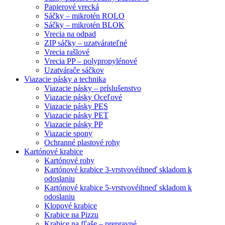
Papierové vrecká
Sáčky – mikrotén ROLO
Sáčky – mikrotén BLOK
Vrecia na odpad
ZIP sáčky – uzatvárateľné
Vrecia rašlové
Vrecia PP – polypropylénové
Uzatvárače sáčkov
Viazacie pásky a technika
Viazacie pásky – príslušenstvo
Viazacie pásky Oceľové
Viazacie pásky PES
Viazacie pásky PET
Viazacie pásky PP
Viazacie spony
Ochranné plastové rohy
Kartónové krabice
Kartónové rohy
Kartónové krabice 3-vrstvové
ihneď skladom k
odoslaniu
Kartónové krabice 5-vrstvové
ihneď skladom k
odoslaniu
Klopové krabice
Krabice na Pizzu
Krabice na fľaše – prepravné