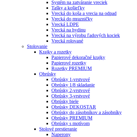
Systém na zatváranie vreciek
Tašky a košieľky
Vrecká do koša a vrecia na odpad
Vrecká do mrazničky
Vrecká LDPE
Vrecká na hydinu
Vrecká na výrobu ľadových kociek
Vrecká rolované
Stolovanie
Krajky a rozetky
Papierové dekoračné krajky
Papierové rozetky
Rozetky PREMIUM
Obrúsky
Obrúsky 1-vrstvové
Obrúsky 1/8 skladanie
Obrúsky 2-vrstvové
Obrúsky 3-vrstvové
Obrúsky biele
Obrúsky DEKOSTAR
Obrúsky do zásobníkov a zásobníky
Obrúsky PREMIUM
Obrúsky s motívom
Stolové prestieranie
Naperony