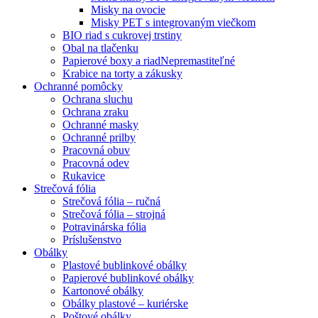
Misky na ovocie
Misky PET s integrovaným viečkom
BIO riad s cukrovej trstiny
Obal na tlačenku
Papierové boxy a riad
Nepremastiteľné
Krabice na torty a zákusky
Ochranné pomôcky
Ochrana sluchu
Ochrana zraku
Ochranné masky
Ochranné prilby
Pracovná obuv
Pracovná odev
Rukavice
Strečová fólia
Strečová fólia – ručná
Strečová fólia – strojná
Potravinárska fólia
Príslušenstvo
Obálky
Plastové bublinkové obálky
Papierové bublinkové obálky
Kartonové obálky
Obálky plastové – kuriérske
Poštové obálky