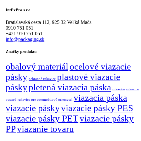
IntExPro s.r.o.
Bratislavská cesta 112, 925 32 Veľká Mača
0910 751 051
+421 910 751 051
info@packaging.sk
Značky produktu
obalový materiál
ocelové viazacie
pásky
plastové viazacie
ochranné rukavice
pásky
pletená viazacia páska
rukavice
rukavice
viazacia páska
bustard
rukavice pre automobilový priemysel
viazacie pásky
viazacie pásky PES
viazacie pásky PET
viazacie pásky
PP
viazanie tovaru