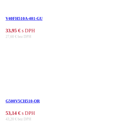
V40FH510A-401-GU
33,95
€
s DPH
27,60
€
bez DPH
G500V5CH510-OR
53,14
€
s DPH
43,20
€
bez DPH