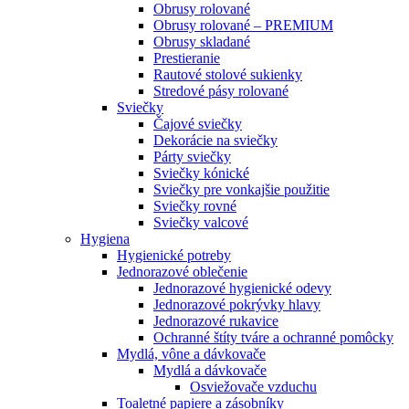
Obrusy rolované
Obrusy rolované – PREMIUM
Obrusy skladané
Prestieranie
Rautové stolové sukienky
Stredové pásy rolované
Sviečky
Čajové sviečky
Dekorácie na sviečky
Párty sviečky
Sviečky kónické
Sviečky pre vonkajšie použitie
Sviečky rovné
Sviečky valcové
Hygiena
Hygienické potreby
Jednorazové oblečenie
Jednorazové hygienické odevy
Jednorazové pokrývky hlavy
Jednorazové rukavice
Ochranné štíty tváre a ochranné pomôcky
Mydlá, vône a dávkovače
Mydlá a dávkovače
Osviežovače vzduchu
Toaletné papiere a zásobníky