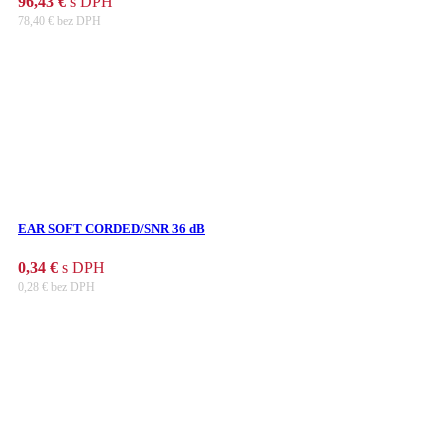
96,43
€
s DPH
78,40
€
bez DPH
EAR SOFT CORDED/SNR 36 dB
0,34
€
s DPH
0,28
€
bez DPH