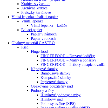
Krabice s výsekom
Archívne krabice
Preložky kartónové
Vlnitá lepenka a baliaci papier
Vlnitá lepenka
Vlnitá lepenka – kotúče
Baliaci papier
Papier v hárkoch
Papier v rolkách
Obalový materiál GASTRO
Riad
Fingerfood
FINGERFOOD – Drevené lodičky
FINGERFOOD – Misky a poháriky
FINGERFOOD – Príbory a napichovadlá
Nápojové slamky
Bambusové slamky
Kompozitné slamky
Papierové slamky
Opakovane použiteľný riad
Podnosy a tácy
Hliníkové podnosy a misy
Hliníkový riad
Podnosy oválne (XPS)
Podnosy oválne a viečka (rPET)