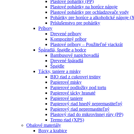
Plastové poháriky (PP)
Plastové poháriky na horúce nápoje
Plastové poháriky pre ochladzovače vody
Poháriky pre horúce a alkoholické nápoje (
Príslušenstvo pre poháriky
Príbory
Drevené príbory
Kompozitný príbor
Plastové príbory – Použiteľné viackrát
Špáradlá, špajdle a bodce
Bambusové napichovadlá
Drevené špáradlá
Špajdle
Tácky, taniere a misky
BIO riad z cukrovej trstiny
Papierové misky
Papierové podložky pod tortu
Papierové tácky hranaté
Papierové taniere
Papierový riad hnedý nepremastiteľný
Papierový riad nepremastiteľný
Plastový riad do mikrovlnnej rúry (PP)
Termo riad (XPS)
Obalové materiály
Boxy a krabice