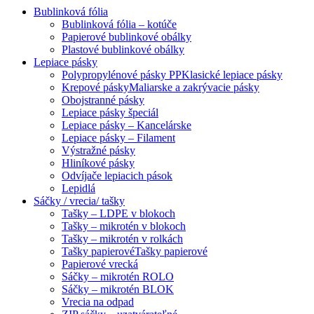
Bublinková fólia
Bublinková fólia – kotúče
Papierové bublinkové obálky
Plastové bublinkové obálky
Lepiace pásky
Polypropylénové pásky PP
Klasické lepiace pásky
Krepové pásky
Maliarske a zakrývacie pásky
Obojstranné pásky
Lepiace pásky špeciál
Lepiace pásky – Kancelárske
Lepiace pásky – Filament
Výstražné pásky
Hliníkové pásky
Odvíjače lepiacich pások
Lepidlá
Sáčky / vrecia/ tašky
Tašky – LDPE v blokoch
Tašky – mikrotén v blokoch
Tašky – mikrotén v rolkách
Tašky papierové
Tašky papierové
Papierové vrecká
Sáčky – mikrotén ROLO
Sáčky – mikrotén BLOK
Vrecia na odpad