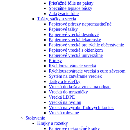
Prieťažné fólie na palety
Špeciálne lepiace pásky
Zakrývacie fólie
Tašky, sáčky a vrecia
Papierové prírezy nepremastiteľné
Papierové tašky
Papierové vrecká desiatové
Papierové vrecká lekárenské
Papierové vrecká pre rýchle občerstvenie
Papierové vrecká s okienkom
Papierové vrecká univerzálne
Prírezy
Rýchlouzatváracie vrecká
Rýchlouzatváracie vrecká s euro závesom
Systém na zatváranie vreciek
Tašky a košieľky
Vrecká do koša a vrecia na odpad
Vrecká do mrazničky
Vrecká LDPE
Vrecká na hydinu
Vrecká na výrobu ľadových kociek
Vrecká rolované
Stolovanie
Krajky a rozetky
Papierové dekoračné krajky