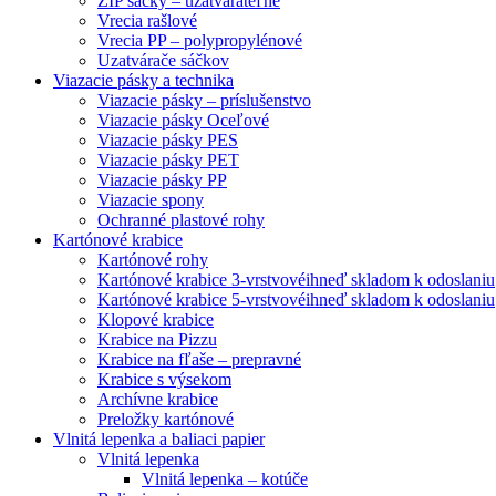
ZIP sáčky – uzatvárateľné
Vrecia rašlové
Vrecia PP – polypropylénové
Uzatvárače sáčkov
Viazacie pásky a technika
Viazacie pásky – príslušenstvo
Viazacie pásky Oceľové
Viazacie pásky PES
Viazacie pásky PET
Viazacie pásky PP
Viazacie spony
Ochranné plastové rohy
Kartónové krabice
Kartónové rohy
Kartónové krabice 3-vrstvové
ihneď skladom k odoslaniu
Kartónové krabice 5-vrstvové
ihneď skladom k odoslaniu
Klopové krabice
Krabice na Pizzu
Krabice na fľaše – prepravné
Krabice s výsekom
Archívne krabice
Preložky kartónové
Vlnitá lepenka a baliaci papier
Vlnitá lepenka
Vlnitá lepenka – kotúče