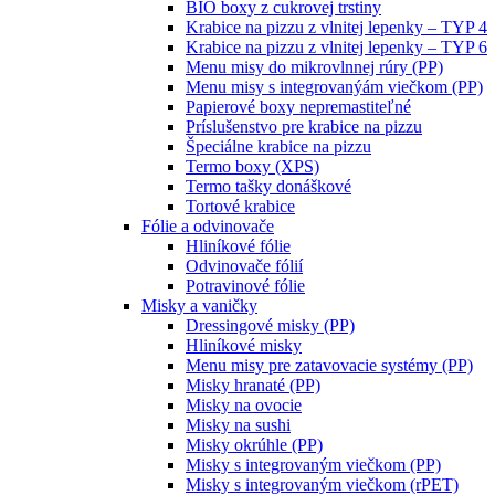
BIO boxy z cukrovej trstiny
Krabice na pizzu z vlnitej lepenky – TYP 4
Krabice na pizzu z vlnitej lepenky – TYP 6
Menu misy do mikrovlnnej rúry (PP)
Menu misy s integrovanýám viečkom (PP)
Papierové boxy nepremastiteľné
Príslušenstvo pre krabice na pizzu
Špeciálne krabice na pizzu
Termo boxy (XPS)
Termo tašky donáškové
Tortové krabice
Fólie a odvinovače
Hliníkové fólie
Odvinovače fólií
Potravinové fólie
Misky a vaničky
Dressingové misky (PP)
Hliníkové misky
Menu misy pre zatavovacie systémy (PP)
Misky hranaté (PP)
Misky na ovocie
Misky na sushi
Misky okrúhle (PP)
Misky s integrovaným viečkom (PP)
Misky s integrovaným viečkom (rPET)