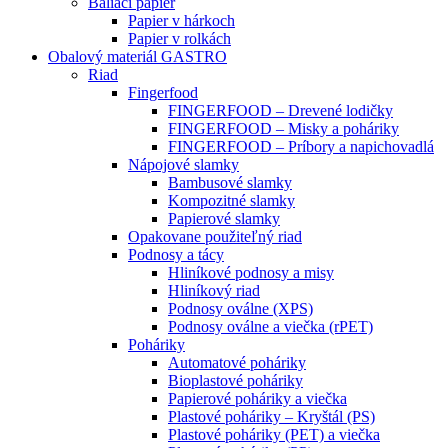
Baliaci papier
Papier v hárkoch
Papier v rolkách
Obalový materiál GASTRO
Riad
Fingerfood
FINGERFOOD – Drevené lodičky
FINGERFOOD – Misky a poháriky
FINGERFOOD – Príbory a napichovadlá
Nápojové slamky
Bambusové slamky
Kompozitné slamky
Papierové slamky
Opakovane použiteľný riad
Podnosy a tácy
Hliníkové podnosy a misy
Hliníkový riad
Podnosy oválne (XPS)
Podnosy oválne a viečka (rPET)
Poháriky
Automatové poháriky
Bioplastové poháriky
Papierové poháriky a viečka
Plastové poháriky – Kryštál (PS)
Plastové poháriky (PET) a viečka