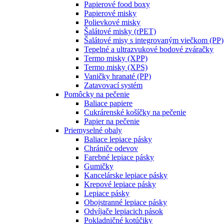
Papierové food boxy
Papierové misky
Polievkové misky
Šalátové misky (rPET)
Šalátové misy s integrovaným viečkom (PP)
Tepelné a ultrazvukové bodové zváračky
Termo misky (XPP)
Termo misky (XPS)
Vaničky hranaté (PP)
Zatavovací systém
Pomôcky na pečenie
Baliace papiere
Cukrárenské košíčky na pečenie
Papier na pečenie
Priemyselné obaly
Baliace lepiace pásky
Chrániče odevov
Farebné lepiace pásky
Gumičky
Kancelárske lepiace pásky
Krepové lepiace pásky
Lepiace pásky
Obojstranné lepiace pásky
Odvíjače lepiacich pások
Pokladničné kotúčiky