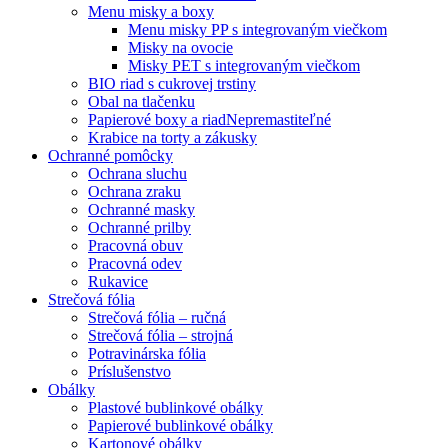
Menu misky a boxy
Menu misky PP s integrovaným viečkom
Misky na ovocie
Misky PET s integrovaným viečkom
BIO riad s cukrovej trstiny
Obal na tlačenku
Papierové boxy a riad
Nepremastiteľné
Krabice na torty a zákusky
Ochranné pomôcky
Ochrana sluchu
Ochrana zraku
Ochranné masky
Ochranné prilby
Pracovná obuv
Pracovná odev
Rukavice
Strečová fólia
Strečová fólia – ručná
Strečová fólia – strojná
Potravinárska fólia
Príslušenstvo
Obálky
Plastové bublinkové obálky
Papierové bublinkové obálky
Kartonové obálky