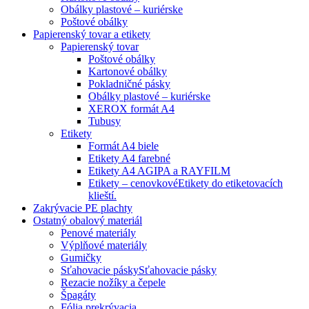
Obálky plastové – kuriérske
Poštové obálky
Papierenský tovar a etikety
Papierenský tovar
Poštové obálky
Kartonové obálky
Pokladničné pásky
Obálky plastové – kuriérske
XEROX formát A4
Tubusy
Etikety
Formát A4 biele
Etikety A4 farebné
Etikety A4 AGIPA a RAYFILM
Etikety – cenovkové
Etikety do etiketovacích
klieští.
Zakrývacie PE plachty
Ostatný obalový materiál
Penové materiály
Výplňové materiály
Gumičky
Sťahovacie pásky
Sťahovacie pásky
Rezacie nožíky a čepele
Špagáty
Fólia prekrývacia