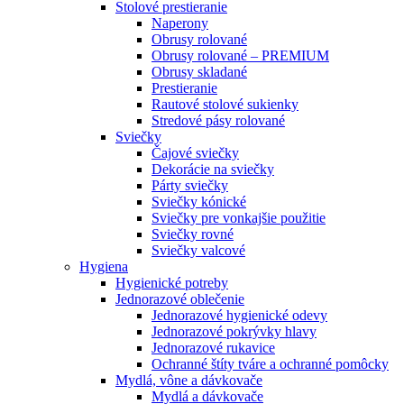
Stolové prestieranie
Naperony
Obrusy rolované
Obrusy rolované – PREMIUM
Obrusy skladané
Prestieranie
Rautové stolové sukienky
Stredové pásy rolované
Sviečky
Čajové sviečky
Dekorácie na sviečky
Párty sviečky
Sviečky kónické
Sviečky pre vonkajšie použitie
Sviečky rovné
Sviečky valcové
Hygiena
Hygienické potreby
Jednorazové oblečenie
Jednorazové hygienické odevy
Jednorazové pokrývky hlavy
Jednorazové rukavice
Ochranné štíty tváre a ochranné pomôcky
Mydlá, vône a dávkovače
Mydlá a dávkovače