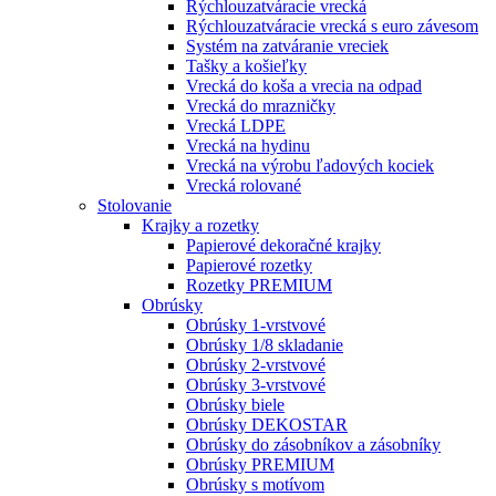
Rýchlouzatváracie vrecká
Rýchlouzatváracie vrecká s euro závesom
Systém na zatváranie vreciek
Tašky a košieľky
Vrecká do koša a vrecia na odpad
Vrecká do mrazničky
Vrecká LDPE
Vrecká na hydinu
Vrecká na výrobu ľadových kociek
Vrecká rolované
Stolovanie
Krajky a rozetky
Papierové dekoračné krajky
Papierové rozetky
Rozetky PREMIUM
Obrúsky
Obrúsky 1-vrstvové
Obrúsky 1/8 skladanie
Obrúsky 2-vrstvové
Obrúsky 3-vrstvové
Obrúsky biele
Obrúsky DEKOSTAR
Obrúsky do zásobníkov a zásobníky
Obrúsky PREMIUM
Obrúsky s motívom