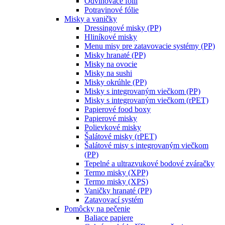
Odvinovače fólií
Potravinové fólie
Misky a vaničky
Dressingové misky (PP)
Hliníkové misky
Menu misy pre zatavovacie systémy (PP)
Misky hranaté (PP)
Misky na ovocie
Misky na sushi
Misky okrúhle (PP)
Misky s integrovaným viečkom (PP)
Misky s integrovaným viečkom (rPET)
Papierové food boxy
Papierové misky
Polievkové misky
Šalátové misky (rPET)
Šalátové misy s integrovaným viečkom
(PP)
Tepelné a ultrazvukové bodové zváračky
Termo misky (XPP)
Termo misky (XPS)
Vaničky hranaté (PP)
Zatavovací systém
Pomôcky na pečenie
Baliace papiere