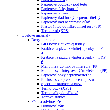
Papierové podložky pod tortu
Papierové tácky hranaté
Papierové taniere
Papierový riad hnedý nepremastiteľný
Papierový riad nepremastiteľný
Plastový riad do mikrovlnnej rúry (PP)
Termo riad (XPS)
Obalové materiály
Boxy a krabice
BIO boxy z cukrovej trstiny
Krabice na pizzu z vlnitej lepenky – TYP
4
Krabice na pizzu z vlnitej lepenky – TYP
6
Menu misy do mikrovlnnej rúry (PP)
Menu misy s integrovanýám viečkom (PP)
Papierové boxy nepremastiteľné
Príslušenstvo pre krabice na pizzu
Špeciálne krabice na pizzu
Termo boxy (XPS)
Termo tašky donáškové
Tortové krabice
Fólie a odvinovače
Hliníkové fólie