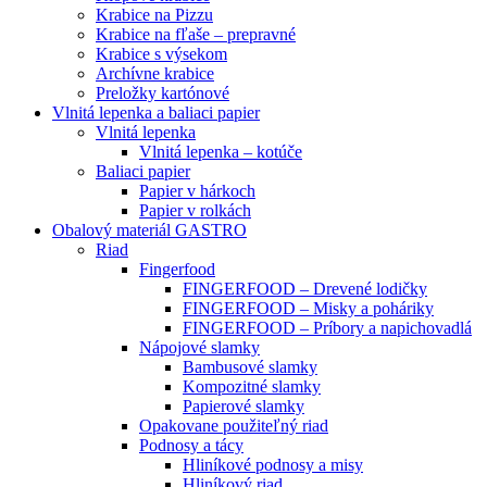
Krabice na Pizzu
Krabice na fľaše – prepravné
Krabice s výsekom
Archívne krabice
Preložky kartónové
Vlnitá lepenka a baliaci papier
Vlnitá lepenka
Vlnitá lepenka – kotúče
Baliaci papier
Papier v hárkoch
Papier v rolkách
Obalový materiál GASTRO
Riad
Fingerfood
FINGERFOOD – Drevené lodičky
FINGERFOOD – Misky a poháriky
FINGERFOOD – Príbory a napichovadlá
Nápojové slamky
Bambusové slamky
Kompozitné slamky
Papierové slamky
Opakovane použiteľný riad
Podnosy a tácy
Hliníkové podnosy a misy
Hliníkový riad