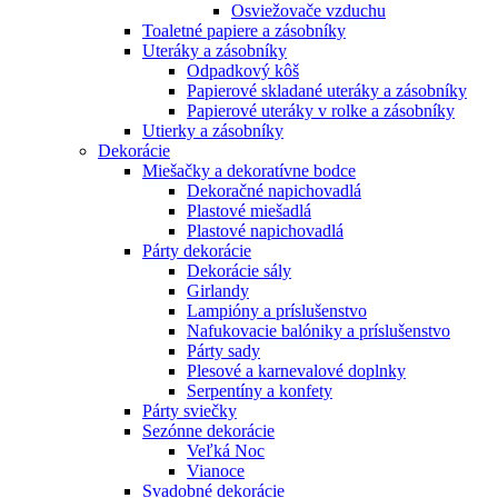
Osviežovače vzduchu
Toaletné papiere a zásobníky
Uteráky a zásobníky
Odpadkový kôš
Papierové skladané uteráky a zásobníky
Papierové uteráky v rolke a zásobníky
Utierky a zásobníky
Dekorácie
Miešačky a dekoratívne bodce
Dekoračné napichovadlá
Plastové miešadlá
Plastové napichovadlá
Párty dekorácie
Dekorácie sály
Girlandy
Lampióny a príslušenstvo
Nafukovacie balóniky a príslušenstvo
Párty sady
Plesové a karnevalové doplnky
Serpentíny a konfety
Párty sviečky
Sezónne dekorácie
Veľká Noc
Vianoce
Svadobné dekorácie