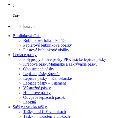
0
Cart
Bublinková fólia
Bublinková fólia – kotúče
Papierové bublinkové obálky
Plastové bublinkové obálky
Lepiace pásky
Polypropylénové pásky PP
Klasické lepiace pásky
Krepové pásky
Maliarske a zakrývacie pásky
Obojstranné pásky
Lepiace pásky špeciál
Lepiace pásky – Kancelárske
Lepiace pásky – Filament
Výstražné pásky
Hliníkové pásky
Odvíjače lepiacich pások
Lepidlá
Sáčky / vrecia/ tašky
Tašky – LDPE v blokoch
Tašky – mikrotén v blokoch