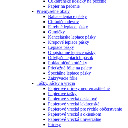
Cukrárenské košíčky na pečenie
Papier na pečenie
Priemyselné obaly
Baliace lepiace pásky
Chrániče odevov
Farebné lepiace pásky
Gumičky
Kancelárske lepiace pásky
Krepové lepiace pásky
Lepiace pásky
Obojstranné lepiace pásky
Odvíjače lepiacich pások
Pokladničné kotúčiky
Prieťažné fólie na palety
Špeciálne lepiace pásky
Zakrývacie fólie
Tašky, sáčky a vrecia
Papierové prírezy nepremastiteľné
Papierové tašky
Papierové vrecká desiatové
Papierové vrecká lekárenské
Papierové vrecká pre rýchle občerstvenie
Papierové vrecká s okienkom
Papierové vrecká univerzálne
Prírezy