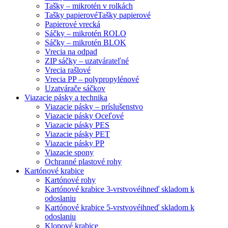
Tašky – mikrotén v rolkách
Tašky papierové
Tašky papierové
Papierové vrecká
Sáčky – mikrotén ROLO
Sáčky – mikrotén BLOK
Vrecia na odpad
ZIP sáčky – uzatvárateľné
Vrecia rašlové
Vrecia PP – polypropylénové
Uzatvárače sáčkov
Viazacie pásky a technika
Viazacie pásky – príslušenstvo
Viazacie pásky Oceľové
Viazacie pásky PES
Viazacie pásky PET
Viazacie pásky PP
Viazacie spony
Ochranné plastové rohy
Kartónové krabice
Kartónové rohy
Kartónové krabice 3-vrstvové
ihneď skladom k
odoslaniu
Kartónové krabice 5-vrstvové
ihneď skladom k
odoslaniu
Klopové krabice