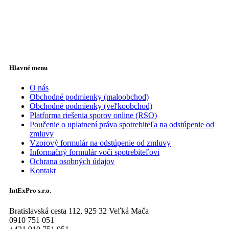
Hlavné menu
O nás
Obchodné podmienky (maloobchod)
Obchodné podmienky (veľkoobchod)
Platforma riešenia sporov online (RSO)
Poučenie o uplatnení práva spotrebiteľa na odstúpenie od
zmluvy
Vzorový formulár na odstúpenie od zmluvy
Informačný formulár voči spotrebiteľovi
Ochrana osobných údajov
Kontakt
IntExPro s.r.o.
Bratislavská cesta 112, 925 32 Veľká Mača
0910 751 051