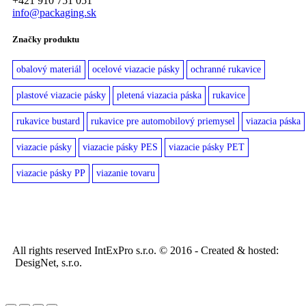
+421 910 751 051
info@packaging.sk
Značky produktu
obalový materiál
ocelové viazacie pásky
ochranné rukavice
plastové viazacie pásky
pletená viazacia páska
rukavice
rukavice bustard
rukavice pre automobilový priemysel
viazacia páska
viazacie pásky
viazacie pásky PES
viazacie pásky PET
viazacie pásky PP
viazanie tovaru
All rights reserved IntExPro s.r.o. © 2016 - Created & hosted:
DesigNet, s.r.o.