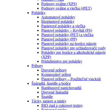
Podnosy oválne (XPS)
Podnosy oválne a viečka (rPET)
Poháriky
Automatové poháriky
Bioplastové poháriky
Papierové poháriky a viečka
Plastové poháriky – Kryštál (PS)
Plastové poháriky (PET) a viečka
Plastové poháriky (PP)
Plastové poháriky na horúce nápoje
Plastové poháriky pre ochladzovače vody
Poháriky pre horúce a alkoholické nápoje
(XPP)
Príslušenstvo pre poháriky
Príbory
Drevené príbory
Kompozitný príbor
Plastové príbory – Použiteľné viackrát
Špáradlá, špajdle a bodce
Bambusové napichovadlá
Drevené špáradlá
Špajdle
Tácky, taniere a misky
BIO riad z cukrovej trstiny
Papierové misky