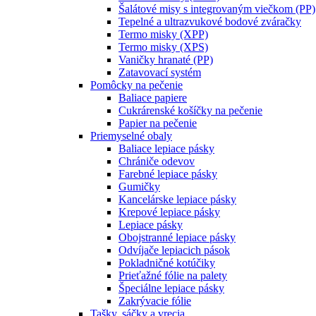
Šalátové misy s integrovaným viečkom (PP)
Tepelné a ultrazvukové bodové zváračky
Termo misky (XPP)
Termo misky (XPS)
Vaničky hranaté (PP)
Zatavovací systém
Pomôcky na pečenie
Baliace papiere
Cukrárenské košíčky na pečenie
Papier na pečenie
Priemyselné obaly
Baliace lepiace pásky
Chrániče odevov
Farebné lepiace pásky
Gumičky
Kancelárske lepiace pásky
Krepové lepiace pásky
Lepiace pásky
Obojstranné lepiace pásky
Odvíjače lepiacich pások
Pokladničné kotúčiky
Prieťažné fólie na palety
Špeciálne lepiace pásky
Zakrývacie fólie
Tašky, sáčky a vrecia