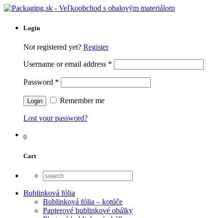
Login
Not registered yet?
Register
Username or email address
*
Password
*
Remember me
Lost your password?
0
Cart
Bublinková fólia
Bublinková fólia – kotúče
Papierové bublinkové obálky