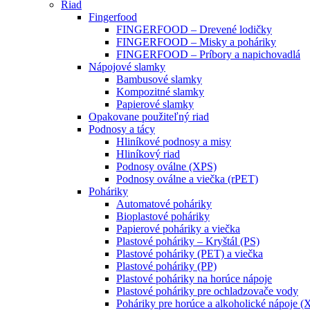
Riad
Fingerfood
FINGERFOOD – Drevené lodičky
FINGERFOOD – Misky a poháriky
FINGERFOOD – Príbory a napichovadlá
Nápojové slamky
Bambusové slamky
Kompozitné slamky
Papierové slamky
Opakovane použiteľný riad
Podnosy a tácy
Hliníkové podnosy a misy
Hliníkový riad
Podnosy oválne (XPS)
Podnosy oválne a viečka (rPET)
Poháriky
Automatové poháriky
Bioplastové poháriky
Papierové poháriky a viečka
Plastové poháriky – Kryštál (PS)
Plastové poháriky (PET) a viečka
Plastové poháriky (PP)
Plastové poháriky na horúce nápoje
Plastové poháriky pre ochladzovače vody
Poháriky pre horúce a alkoholické nápoje (