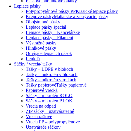
Plastové bublinkové obálky
Lepiace pásky
Polypropylénové pásky PP
Klasické lepiace pásky
Krepové pásky
Maliarske a zakrývacie pásky
Obojstranné pásky
Lepiace pásky špeciál
Lepiace pásky – Kancelárske
Lepiace pásky – Filament
Výstražné pásky
Hliníkové pásky
Odvíjače lepiacich pások
Lepidlá
Sáčky / vrecia/ tašky
Tašky – LDPE v blokoch
Tašky – mikrotén v blokoch
Tašky – mikrotén v rolkách
Tašky papierové
Tašky papierové
Papierové vrecká
Sáčky – mikrotén ROLO
Sáčky – mikrotén BLOK
Vrecia na odpad
ZIP sáčky – uzatvárateľné
Vrecia rašlové
Vrecia PP – polypropylénové
Uzatvárače sáčkov