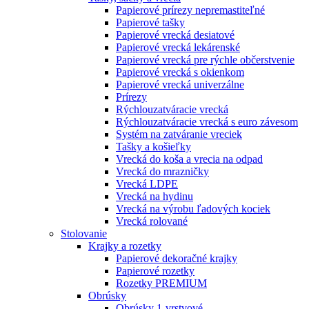
Papierové prírezy nepremastiteľné
Papierové tašky
Papierové vrecká desiatové
Papierové vrecká lekárenské
Papierové vrecká pre rýchle občerstvenie
Papierové vrecká s okienkom
Papierové vrecká univerzálne
Prírezy
Rýchlouzatváracie vrecká
Rýchlouzatváracie vrecká s euro závesom
Systém na zatváranie vreciek
Tašky a košieľky
Vrecká do koša a vrecia na odpad
Vrecká do mrazničky
Vrecká LDPE
Vrecká na hydinu
Vrecká na výrobu ľadových kociek
Vrecká rolované
Stolovanie
Krajky a rozetky
Papierové dekoračné krajky
Papierové rozetky
Rozetky PREMIUM
Obrúsky
Obrúsky 1-vrstvové