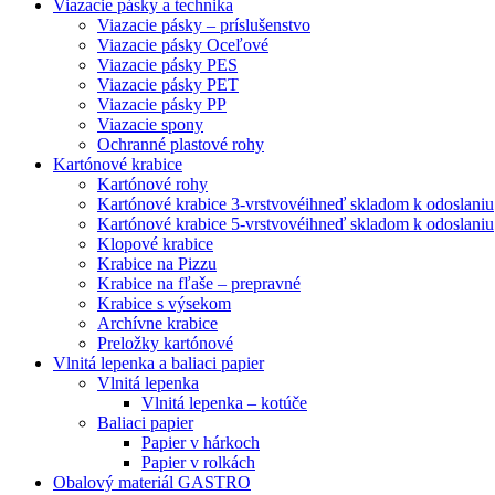
Viazacie pásky a technika
Viazacie pásky – príslušenstvo
Viazacie pásky Oceľové
Viazacie pásky PES
Viazacie pásky PET
Viazacie pásky PP
Viazacie spony
Ochranné plastové rohy
Kartónové krabice
Kartónové rohy
Kartónové krabice 3-vrstvové
ihneď skladom k odoslaniu
Kartónové krabice 5-vrstvové
ihneď skladom k odoslaniu
Klopové krabice
Krabice na Pizzu
Krabice na fľaše – prepravné
Krabice s výsekom
Archívne krabice
Preložky kartónové
Vlnitá lepenka a baliaci papier
Vlnitá lepenka
Vlnitá lepenka – kotúče
Baliaci papier
Papier v hárkoch
Papier v rolkách
Obalový materiál GASTRO