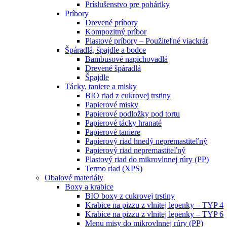
Príslušenstvo pre poháriky
Príbory
Drevené príbory
Kompozitný príbor
Plastové príbory – Použiteľné viackrát
Špáradlá, špajdle a bodce
Bambusové napichovadlá
Drevené špáradlá
Špajdle
Tácky, taniere a misky
BIO riad z cukrovej trstiny
Papierové misky
Papierové podložky pod tortu
Papierové tácky hranaté
Papierové taniere
Papierový riad hnedý nepremastiteľný
Papierový riad nepremastiteľný
Plastový riad do mikrovlnnej rúry (PP)
Termo riad (XPS)
Obalové materiály
Boxy a krabice
BIO boxy z cukrovej trstiny
Krabice na pizzu z vlnitej lepenky – TYP 4
Krabice na pizzu z vlnitej lepenky – TYP 6
Menu misy do mikrovlnnej rúry (PP)