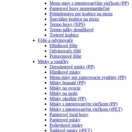
Menu misy s integrovanýám viečkom (PP)
Papierové boxy nepremastiteľné
Príslušenstvo pre krabice na pizzu
Špeciálne krabice na pizzu
Termo boxy (XPS)
Termo tašky donáškové
Tortové krabice
Fólie a odvinovače
Hliníkové fólie
Odvinovače fólií
Potravinové fólie
Misky a vaničky
Dressingové misky (PP)
Hliníkové misky
Menu misy pre zatavovacie systémy (PP)
Misky hranaté (PP)
Misky na ovocie
Misky na sushi
Misky okrúhle (PP)
Misky s integrovaným viečkom (PP)
Misky s integrovaným viečkom (rPET)
Papierové food boxy
Papierové misky
Polievkové misky
Šalátové misky (rPET)