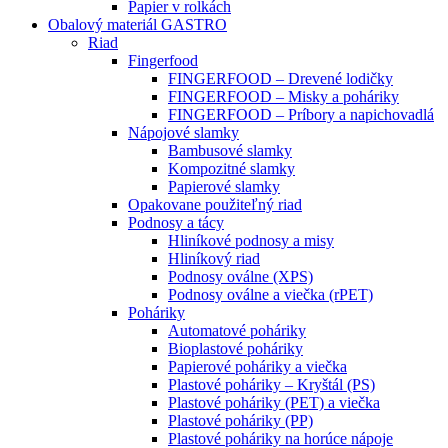
Papier v rolkách
Obalový materiál GASTRO
Riad
Fingerfood
FINGERFOOD – Drevené lodičky
FINGERFOOD – Misky a poháriky
FINGERFOOD – Príbory a napichovadlá
Nápojové slamky
Bambusové slamky
Kompozitné slamky
Papierové slamky
Opakovane použiteľný riad
Podnosy a tácy
Hliníkové podnosy a misy
Hliníkový riad
Podnosy oválne (XPS)
Podnosy oválne a viečka (rPET)
Poháriky
Automatové poháriky
Bioplastové poháriky
Papierové poháriky a viečka
Plastové poháriky – Kryštál (PS)
Plastové poháriky (PET) a viečka
Plastové poháriky (PP)
Plastové poháriky na horúce nápoje