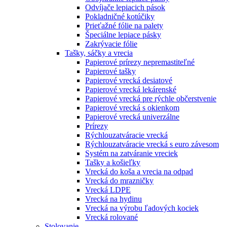
Odvíjače lepiacich pások
Pokladničné kotúčiky
Prieťažné fólie na palety
Špeciálne lepiace pásky
Zakrývacie fólie
Tašky, sáčky a vrecia
Papierové prírezy nepremastiteľné
Papierové tašky
Papierové vrecká desiatové
Papierové vrecká lekárenské
Papierové vrecká pre rýchle občerstvenie
Papierové vrecká s okienkom
Papierové vrecká univerzálne
Prírezy
Rýchlouzatváracie vrecká
Rýchlouzatváracie vrecká s euro závesom
Systém na zatváranie vreciek
Tašky a košieľky
Vrecká do koša a vrecia na odpad
Vrecká do mrazničky
Vrecká LDPE
Vrecká na hydinu
Vrecká na výrobu ľadových kociek
Vrecká rolované
Stolovanie