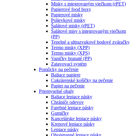
Misky s integrovaným viečkom (rPET)
Papierové food boxy
Papierové misky
Polievkové misky
Šalátové misky (rPET)
Šalátové misy s integrovaným viečkom
(PP)
Tepelné a ultrazvukové bodové zváračky
Termo misky (XPP)
Termo misky (XPS)
Vaničky hranaté (PP)
Zatavovací systém
Pomôcky na pečenie
Baliace papiere
Cukrárenské košíčky na pečenie
Papier na pečenie
Priemyselné obaly
Baliace lepiace pásky
Chrániče odevov
Farebné lepiace pásky
Gumičky
Kancelárske lepiace pásky
Krepové lepiace pásky
Lepiace pásky
Obojstranné lepiace pásky