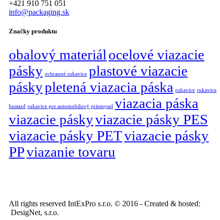
+421 910 751 051
info@packaging.sk
Značky produktu
obalový materiál
ocelové viazacie
pásky
plastové viazacie
ochranné rukavice
pásky
pletená viazacia páska
rukavice
rukavice
viazacia páska
bustard
rukavice pre automobilový priemysel
viazacie pásky
viazacie pásky PES
viazacie pásky PET
viazacie pásky
PP
viazanie tovaru
All rights reserved IntExPro s.r.o. © 2016 - Created & hosted:
DesigNet, s.r.o.