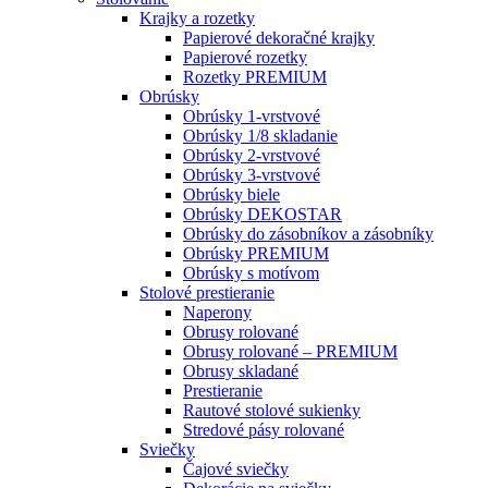
Krajky a rozetky
Papierové dekoračné krajky
Papierové rozetky
Rozetky PREMIUM
Obrúsky
Obrúsky 1-vrstvové
Obrúsky 1/8 skladanie
Obrúsky 2-vrstvové
Obrúsky 3-vrstvové
Obrúsky biele
Obrúsky DEKOSTAR
Obrúsky do zásobníkov a zásobníky
Obrúsky PREMIUM
Obrúsky s motívom
Stolové prestieranie
Naperony
Obrusy rolované
Obrusy rolované – PREMIUM
Obrusy skladané
Prestieranie
Rautové stolové sukienky
Stredové pásy rolované
Sviečky
Čajové sviečky