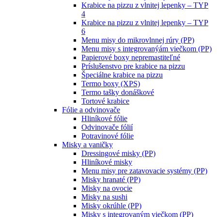
Krabice na pizzu z vlnitej lepenky – TYP
4
Krabice na pizzu z vlnitej lepenky – TYP
6
Menu misy do mikrovlnnej rúry (PP)
Menu misy s integrovanýám viečkom (PP)
Papierové boxy nepremastiteľné
Príslušenstvo pre krabice na pizzu
Špeciálne krabice na pizzu
Termo boxy (XPS)
Termo tašky donáškové
Tortové krabice
Fólie a odvinovače
Hliníkové fólie
Odvinovače fólií
Potravinové fólie
Misky a vaničky
Dressingové misky (PP)
Hliníkové misky
Menu misy pre zatavovacie systémy (PP)
Misky hranaté (PP)
Misky na ovocie
Misky na sushi
Misky okrúhle (PP)
Misky s integrovaným viečkom (PP)