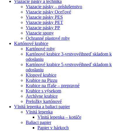
Viazacie pásky a technika
Viazacie pásky – príslušenstvo
Viazacie pásky Oceľové
Viazacie pásky PES
Viazacie pásky PET
Viazacie pásky PP
Viazacie spony
Ochranné plastové rohy
Kartónové krabice
Kartónové rohy
Kartónové krabice 3-vrstvové
ihneď skladom k
odoslaniu
Kartónové krabice 5-vrstvové
ihneď skladom k
odoslaniu
Klopové krabice
Krabice na Pizzu
Krabice na fľaše – prepravné
Krabice s výsekom
Archívne krabice
Preložky kartónové
Vlnitá lepenka a baliaci papier
Vlnitá lepenka
Vlnitá lepenka – kotúče
Baliaci papier
Papier v hárkoch