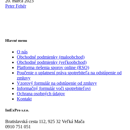
20. marca 2023
Peter Fehér
Hlavné menu
O nás
Obchodné podmienky (maloobchod)
Obchodné podmienky (veľkoobchod)
Platforma riešenia sporov online (RSO)
Poučenie o uplatnení práva spotrebiteľa na odstúpenie od
zmluvy
Vzorový formulár na odstúpenie od zmluvy
Informačný formulár voči spotrebiteľovi
Ochrana osobných údajov
Kontakt
IntExPro s.r.o.
Bratislavská cesta 112, 925 32 Veľká Mača
0910 751 051