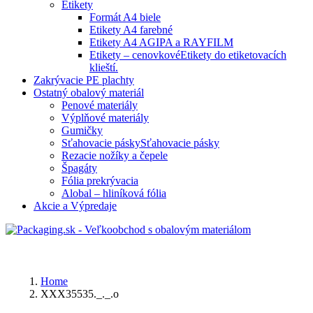
Etikety
Formát A4 biele
Etikety A4 farebné
Etikety A4 AGIPA a RAYFILM
Etikety – cenovkové
Etikety do etiketovacích
klieští.
Zakrývacie PE plachty
Ostatný obalový materiál
Penové materiály
Výplňové materiály
Gumičky
Sťahovacie pásky
Sťahovacie pásky
Rezacie nožíky a čepele
Špagáty
Fólia prekrývacia
Alobal – hliníková fólia
Akcie a Výpredaje
Home
XXX35535._._.o