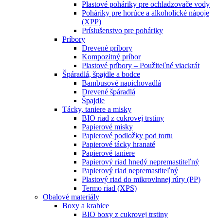
Plastové poháriky pre ochladzovače vody
Poháriky pre horúce a alkoholické nápoje
(XPP)
Príslušenstvo pre poháriky
Príbory
Drevené príbory
Kompozitný príbor
Plastové príbory – Použiteľné viackrát
Špáradlá, špajdle a bodce
Bambusové napichovadlá
Drevené špáradlá
Špajdle
Tácky, taniere a misky
BIO riad z cukrovej trstiny
Papierové misky
Papierové podložky pod tortu
Papierové tácky hranaté
Papierové taniere
Papierový riad hnedý nepremastiteľný
Papierový riad nepremastiteľný
Plastový riad do mikrovlnnej rúry (PP)
Termo riad (XPS)
Obalové materiály
Boxy a krabice
BIO boxy z cukrovej trstiny