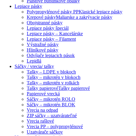
Plastové bublinkové obálky
Lepiace pásky
Polypropylénové pásky PP
Klasické lepiace pásky
Krepové pásky
Maliarske a zakrývacie pásky
Obojstranné pásky
Lepiace pásky špeciál
Lepiace pásky – Kancelárske
Lepiace pásky – Filament
Výstražné pásky
Hliníkové pásky
Odvíjače lepiacich pások
Lepidlá
Sáčky / vrecia/ tašky
Tašky – LDPE v blokoch
Tašky – mikrotén v blokoch
Tašky – mikrotén v rolkách
Tašky papierové
Tašky papierové
Papierové vrecká
Sáčky – mikrotén ROLO
Sáčky – mikrotén BLOK
Vrecia na odpad
ZIP sáčky – uzatvárateľné
Vrecia rašlové
Vrecia PP – polypropylénové
Uzatvárače sáčkov