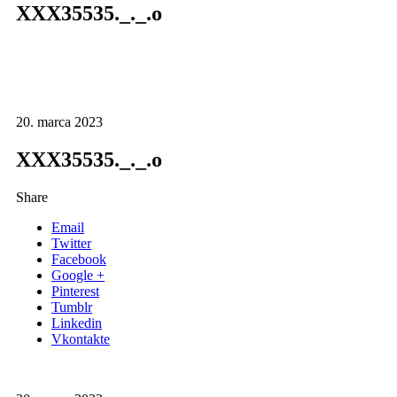
XXX35535._._.o
20. marca 2023
XXX35535._._.o
Share
Email
Twitter
Facebook
Google +
Pinterest
Tumblr
Linkedin
Vkontakte