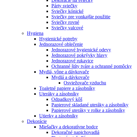
Dekorácie na sviečky
Párty sviečky
Sviečky kónické
Sviečky pre vonkajšie použitie
Sviečky rovné
Sviečky valcové
Hygiena
Hygienické potreby
Jednorazové oblečenie
Jednorazové hygienické odevy
Jednorazové pokrývky hlavy
Jednorazové rukavice
Ochranné štíty tváre a ochranné pomôcky
Mydlá, vône a dávkovače
Mydlá a dávkovače
Osviežovače vzduchu
Toaletné papiere a zásobníky
Uteráky a zásobníky
Odpadkový kôš
Papierové skladané uteráky a zásobníky
Papierové uteráky v rolke a zásobníky
Utierky a zásobníky
Dekorácie
Miešačky a dekoratívne bodce
Dekoračné napichovadlá