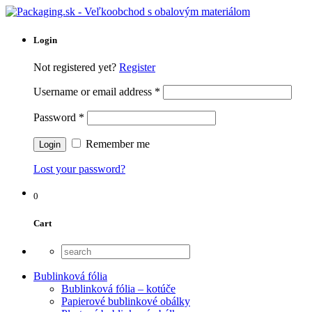
Login
Not registered yet?
Register
Username or email address
*
Password
*
Remember me
Lost your password?
0
Cart
Bublinková fólia
Bublinková fólia – kotúče
Papierové bublinkové obálky