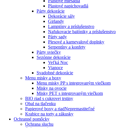
Plastové miešadlá
Plastové napichovadlá
Párty dekorácie
Dekorácie sály
Girlandy
Lampióny a príslušenstvo
Nafukovacie balóniky a príslušenstvo
Párty sady
Plesové a karnevalové doplnky
Serpentíny a konfety
Párty sviečky
Sezónne dekorácie
Veľká Noc
Vianoce
Svadobné dekorácie
Menu misky a boxy
Menu misky PP s integrovaným viečkom
Misky na ovocie
Misky PET s integrovaným viečkom
BIO riad s cukrovej trstiny
Obal na tlačenku
Papierové boxy a riad
Nepremastiteľné
Krabice na torty a zákusky
Ochranné pomôcky
Ochrana sluchu