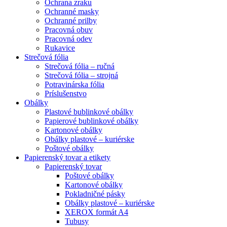
Ochrana zraku
Ochranné masky
Ochranné prilby
Pracovná obuv
Pracovná odev
Rukavice
Strečová fólia
Strečová fólia – ručná
Strečová fólia – strojná
Potravinárska fólia
Príslušenstvo
Obálky
Plastové bublinkové obálky
Papierové bublinkové obálky
Kartonové obálky
Obálky plastové – kuriérske
Poštové obálky
Papierenský tovar a etikety
Papierenský tovar
Poštové obálky
Kartonové obálky
Pokladničné pásky
Obálky plastové – kuriérske
XEROX formát A4
Tubusy