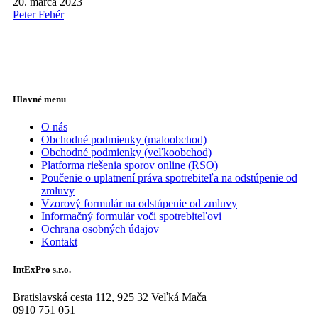
20. marca 2023
Peter Fehér
Hlavné menu
O nás
Obchodné podmienky (maloobchod)
Obchodné podmienky (veľkoobchod)
Platforma riešenia sporov online (RSO)
Poučenie o uplatnení práva spotrebiteľa na odstúpenie od
zmluvy
Vzorový formulár na odstúpenie od zmluvy
Informačný formulár voči spotrebiteľovi
Ochrana osobných údajov
Kontakt
IntExPro s.r.o.
Bratislavská cesta 112, 925 32 Veľká Mača
0910 751 051