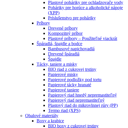
Plastové poháriky pre ochladzovače vody
Poháriky pre horúce a alkoholické nápoje
(XPP)
Príslušenstvo pre poháriky
Príbory
Drevené príbory
Kompozitný príbor
Plastové príbory – Použiteľné viackrát
Špáradlá, špajdle a bodce
Bambusové napichovadlá
Drevené špáradlá
Špajdle
Tácky, taniere a misky
BIO riad z cukrovej trstiny
Papierové misky
Papierové podložky pod tortu
Papierové tácky hranaté
Papierové taniere
Papierový riad hnedý nepremastiteľný
Papierový riad nepremastiteľný
Plastový riad do mikrovlnnej rúry (PP)
Termo riad (XPS)
Obalové materiály
Boxy a krabice
BIO boxy z cukrovej trstiny