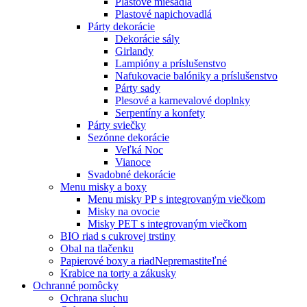
Plastové miešadlá
Plastové napichovadlá
Párty dekorácie
Dekorácie sály
Girlandy
Lampióny a príslušenstvo
Nafukovacie balóniky a príslušenstvo
Párty sady
Plesové a karnevalové doplnky
Serpentíny a konfety
Párty sviečky
Sezónne dekorácie
Veľká Noc
Vianoce
Svadobné dekorácie
Menu misky a boxy
Menu misky PP s integrovaným viečkom
Misky na ovocie
Misky PET s integrovaným viečkom
BIO riad s cukrovej trstiny
Obal na tlačenku
Papierové boxy a riad
Nepremastiteľné
Krabice na torty a zákusky
Ochranné pomôcky
Ochrana sluchu