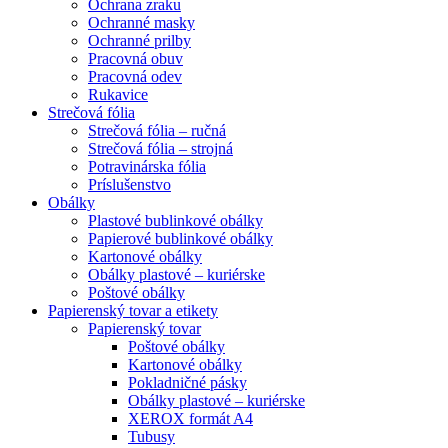
Ochrana zraku
Ochranné masky
Ochranné prilby
Pracovná obuv
Pracovná odev
Rukavice
Strečová fólia
Strečová fólia – ručná
Strečová fólia – strojná
Potravinárska fólia
Príslušenstvo
Obálky
Plastové bublinkové obálky
Papierové bublinkové obálky
Kartonové obálky
Obálky plastové – kuriérske
Poštové obálky
Papierenský tovar a etikety
Papierenský tovar
Poštové obálky
Kartonové obálky
Pokladničné pásky
Obálky plastové – kuriérske
XEROX formát A4
Tubusy