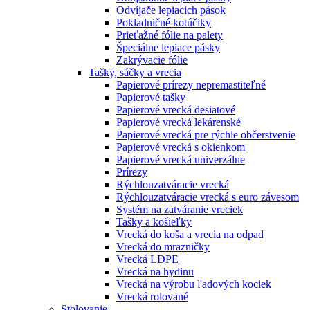
Odvíjače lepiacich pások
Pokladničné kotúčiky
Prieťažné fólie na palety
Špeciálne lepiace pásky
Zakrývacie fólie
Tašky, sáčky a vrecia
Papierové prírezy nepremastiteľné
Papierové tašky
Papierové vrecká desiatové
Papierové vrecká lekárenské
Papierové vrecká pre rýchle občerstvenie
Papierové vrecká s okienkom
Papierové vrecká univerzálne
Prírezy
Rýchlouzatváracie vrecká
Rýchlouzatváracie vrecká s euro závesom
Systém na zatváranie vreciek
Tašky a košieľky
Vrecká do koša a vrecia na odpad
Vrecká do mrazničky
Vrecká LDPE
Vrecká na hydinu
Vrecká na výrobu ľadových kociek
Vrecká rolované
Stolovanie