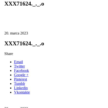
XXX71624._._.o
20. marca 2023
XXX71624._._.o
Share
Email
Twitter
Facebook
Google +
Pinterest
Tumblr
Linkedin
Vkontakte