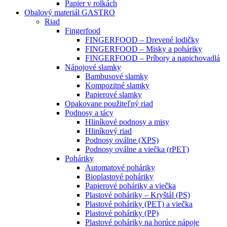
Papier v rolkách
Obalový materiál GASTRO
Riad
Fingerfood
FINGERFOOD – Drevené lodičky
FINGERFOOD – Misky a poháriky
FINGERFOOD – Príbory a napichovadlá
Nápojové slamky
Bambusové slamky
Kompozitné slamky
Papierové slamky
Opakovane použiteľný riad
Podnosy a tácy
Hliníkové podnosy a misy
Hliníkový riad
Podnosy oválne (XPS)
Podnosy oválne a viečka (rPET)
Poháriky
Automatové poháriky
Bioplastové poháriky
Papierové poháriky a viečka
Plastové poháriky – Kryštál (PS)
Plastové poháriky (PET) a viečka
Plastové poháriky (PP)
Plastové poháriky na horúce nápoje