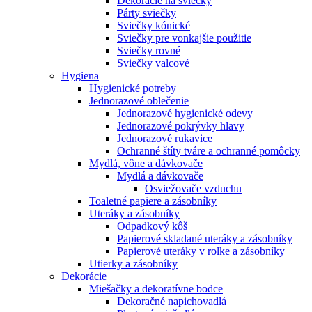
Dekorácie na sviečky
Párty sviečky
Sviečky kónické
Sviečky pre vonkajšie použitie
Sviečky rovné
Sviečky valcové
Hygiena
Hygienické potreby
Jednorazové oblečenie
Jednorazové hygienické odevy
Jednorazové pokrývky hlavy
Jednorazové rukavice
Ochranné štíty tváre a ochranné pomôcky
Mydlá, vône a dávkovače
Mydlá a dávkovače
Osviežovače vzduchu
Toaletné papiere a zásobníky
Uteráky a zásobníky
Odpadkový kôš
Papierové skladané uteráky a zásobníky
Papierové uteráky v rolke a zásobníky
Utierky a zásobníky
Dekorácie
Miešačky a dekoratívne bodce
Dekoračné napichovadlá