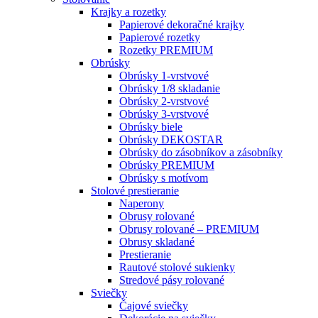
Krajky a rozetky
Papierové dekoračné krajky
Papierové rozetky
Rozetky PREMIUM
Obrúsky
Obrúsky 1-vrstvové
Obrúsky 1/8 skladanie
Obrúsky 2-vrstvové
Obrúsky 3-vrstvové
Obrúsky biele
Obrúsky DEKOSTAR
Obrúsky do zásobníkov a zásobníky
Obrúsky PREMIUM
Obrúsky s motívom
Stolové prestieranie
Naperony
Obrusy rolované
Obrusy rolované – PREMIUM
Obrusy skladané
Prestieranie
Rautové stolové sukienky
Stredové pásy rolované
Sviečky
Čajové sviečky