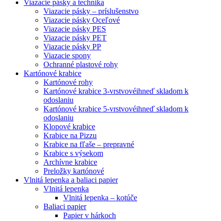
Viazacie pásky a technika
Viazacie pásky – príslušenstvo
Viazacie pásky Oceľové
Viazacie pásky PES
Viazacie pásky PET
Viazacie pásky PP
Viazacie spony
Ochranné plastové rohy
Kartónové krabice
Kartónové rohy
Kartónové krabice 3-vrstvové
ihneď skladom k
odoslaniu
Kartónové krabice 5-vrstvové
ihneď skladom k
odoslaniu
Klopové krabice
Krabice na Pizzu
Krabice na fľaše – prepravné
Krabice s výsekom
Archívne krabice
Preložky kartónové
Vlnitá lepenka a baliaci papier
Vlnitá lepenka
Vlnitá lepenka – kotúče
Baliaci papier
Papier v hárkoch