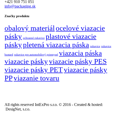
+421 910 751 051
info@packaging.sk
Značky produktu
obalový materiál
ocelové viazacie
pásky
plastové viazacie
ochranné rukavice
pásky
pletená viazacia páska
rukavice
rukavice
viazacia páska
bustard
rukavice pre automobilový priemysel
viazacie pásky
viazacie pásky PES
viazacie pásky PET
viazacie pásky
PP
viazanie tovaru
All rights reserved IntExPro s.r.o. © 2016 - Created & hosted:
DesigNet, s.r.o.