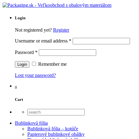
Login
Not registered yet?
Register
Username or email address
*
Password
*
Remember me
Lost your password?
0
Cart
Bublinková fólia
Bublinková fólia – kotúče
Papierové bublinkové obálky