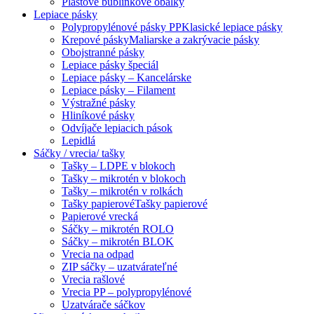
Plastové bublinkové obálky
Lepiace pásky
Polypropylénové pásky PP
Klasické lepiace pásky
Krepové pásky
Maliarske a zakrývacie pásky
Obojstranné pásky
Lepiace pásky špeciál
Lepiace pásky – Kancelárske
Lepiace pásky – Filament
Výstražné pásky
Hliníkové pásky
Odvíjače lepiacich pások
Lepidlá
Sáčky / vrecia/ tašky
Tašky – LDPE v blokoch
Tašky – mikrotén v blokoch
Tašky – mikrotén v rolkách
Tašky papierové
Tašky papierové
Papierové vrecká
Sáčky – mikrotén ROLO
Sáčky – mikrotén BLOK
Vrecia na odpad
ZIP sáčky – uzatvárateľné
Vrecia rašlové
Vrecia PP – polypropylénové
Uzatvárače sáčkov