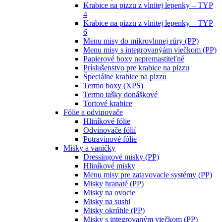
Krabice na pizzu z vlnitej lepenky – TYP
4
Krabice na pizzu z vlnitej lepenky – TYP
6
Menu misy do mikrovlnnej rúry (PP)
Menu misy s integrovanýám viečkom (PP)
Papierové boxy nepremastiteľné
Príslušenstvo pre krabice na pizzu
Špeciálne krabice na pizzu
Termo boxy (XPS)
Termo tašky donáškové
Tortové krabice
Fólie a odvinovače
Hliníkové fólie
Odvinovače fólií
Potravinové fólie
Misky a vaničky
Dressingové misky (PP)
Hliníkové misky
Menu misy pre zatavovacie systémy (PP)
Misky hranaté (PP)
Misky na ovocie
Misky na sushi
Misky okrúhle (PP)
Misky s integrovaným viečkom (PP)