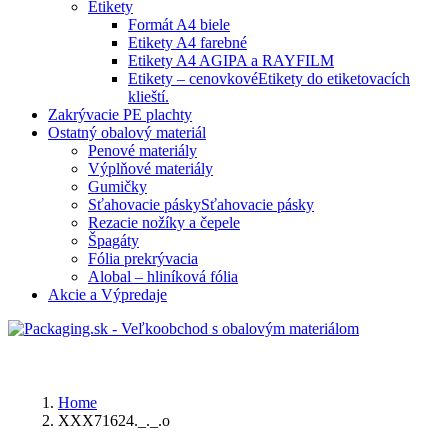
Etikety
Formát A4 biele
Etikety A4 farebné
Etikety A4 AGIPA a RAYFILM
Etikety – cenovkové
Etikety do etiketovacích
klieští.
Zakrývacie PE plachty
Ostatný obalový materiál
Penové materiály
Výplňové materiály
Gumičky
Sťahovacie pásky
Sťahovacie pásky
Rezacie nožíky a čepele
Špagáty
Fólia prekrývacia
Alobal – hliníková fólia
Akcie a Výpredaje
Home
XXX71624._._.o