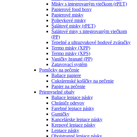
Misky s integrovaným viečkom (rPET)
Papierové food boxy
Papierové misky
Polievkové misky
Šalátové misky (rPET)
Šalátové misy s integrovaným viečkom
(PP)
Tepelné a ultrazvukové bodové zváračky
Termo misky (XPP)
Termo misky (XPS)
Vaničky hranaté (PP)
Zatavovací systém
Pomôcky na pečenie
Baliace papiere
Cukrárenské košíčky na pečenie
Papier na pečenie
Priemyselné obaly
Baliace lepiace pásky
Chrániče odevov
Farebné lepiace pásky
Gumičky
Kancelárske lepiace pásky
Krepové lepiace pásky
Lepiace pásky
Obojstranné lepiace pásky