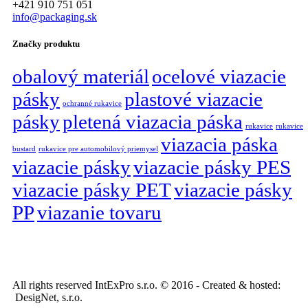
+421 910 751 051
info@packaging.sk
Značky produktu
obalový materiál
ocelové viazacie
pásky
plastové viazacie
ochranné rukavice
pásky
pletená viazacia páska
rukavice
rukavice
viazacia páska
bustard
rukavice pre automobilový priemysel
viazacie pásky
viazacie pásky PES
viazacie pásky PET
viazacie pásky
PP
viazanie tovaru
All rights reserved IntExPro s.r.o. © 2016 - Created & hosted:
DesigNet, s.r.o.