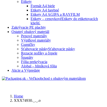
Etikety
Formát A4 biele
Etikety A4 farebné
Etikety A4 AGIPA a RAYFILM
Etikety – cenovkové
Etikety do etiketovacích
klieští.
Zakrývacie PE plachty
Ostatný obalový materiál
Penové materiály
Výplňové materiály
Gumičky
Sťahovacie pásky
Sťahovacie pásky
Rezacie nožíky a čepele
Špagáty
Fólia prekrývacia
Alobal – hliníková fólia
Akcie a Výpredaje
Home
XXX74930._._.o