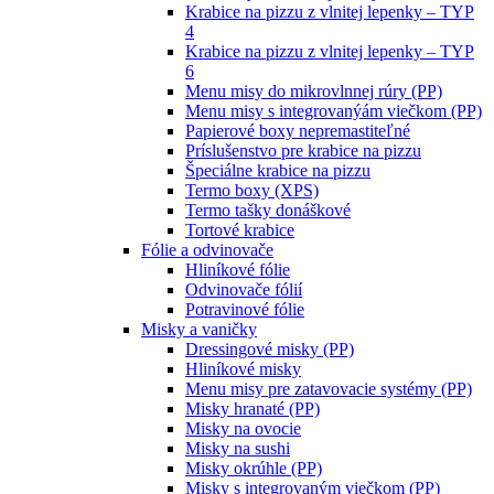
Krabice na pizzu z vlnitej lepenky – TYP
4
Krabice na pizzu z vlnitej lepenky – TYP
6
Menu misy do mikrovlnnej rúry (PP)
Menu misy s integrovanýám viečkom (PP)
Papierové boxy nepremastiteľné
Príslušenstvo pre krabice na pizzu
Špeciálne krabice na pizzu
Termo boxy (XPS)
Termo tašky donáškové
Tortové krabice
Fólie a odvinovače
Hliníkové fólie
Odvinovače fólií
Potravinové fólie
Misky a vaničky
Dressingové misky (PP)
Hliníkové misky
Menu misy pre zatavovacie systémy (PP)
Misky hranaté (PP)
Misky na ovocie
Misky na sushi
Misky okrúhle (PP)
Misky s integrovaným viečkom (PP)