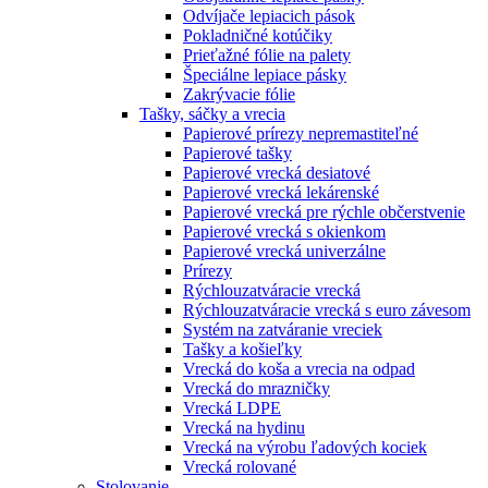
Odvíjače lepiacich pások
Pokladničné kotúčiky
Prieťažné fólie na palety
Špeciálne lepiace pásky
Zakrývacie fólie
Tašky, sáčky a vrecia
Papierové prírezy nepremastiteľné
Papierové tašky
Papierové vrecká desiatové
Papierové vrecká lekárenské
Papierové vrecká pre rýchle občerstvenie
Papierové vrecká s okienkom
Papierové vrecká univerzálne
Prírezy
Rýchlouzatváracie vrecká
Rýchlouzatváracie vrecká s euro závesom
Systém na zatváranie vreciek
Tašky a košieľky
Vrecká do koša a vrecia na odpad
Vrecká do mrazničky
Vrecká LDPE
Vrecká na hydinu
Vrecká na výrobu ľadových kociek
Vrecká rolované
Stolovanie