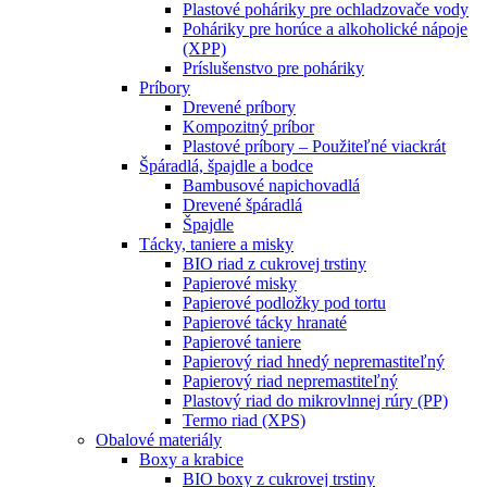
Plastové poháriky pre ochladzovače vody
Poháriky pre horúce a alkoholické nápoje
(XPP)
Príslušenstvo pre poháriky
Príbory
Drevené príbory
Kompozitný príbor
Plastové príbory – Použiteľné viackrát
Špáradlá, špajdle a bodce
Bambusové napichovadlá
Drevené špáradlá
Špajdle
Tácky, taniere a misky
BIO riad z cukrovej trstiny
Papierové misky
Papierové podložky pod tortu
Papierové tácky hranaté
Papierové taniere
Papierový riad hnedý nepremastiteľný
Papierový riad nepremastiteľný
Plastový riad do mikrovlnnej rúry (PP)
Termo riad (XPS)
Obalové materiály
Boxy a krabice
BIO boxy z cukrovej trstiny