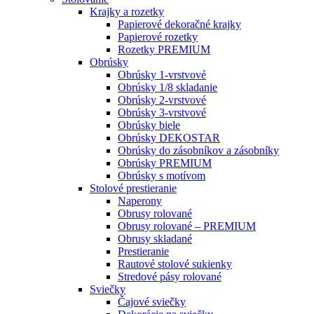
Krajky a rozetky
Papierové dekoračné krajky
Papierové rozetky
Rozetky PREMIUM
Obrúsky
Obrúsky 1-vrstvové
Obrúsky 1/8 skladanie
Obrúsky 2-vrstvové
Obrúsky 3-vrstvové
Obrúsky biele
Obrúsky DEKOSTAR
Obrúsky do zásobníkov a zásobníky
Obrúsky PREMIUM
Obrúsky s motívom
Stolové prestieranie
Naperony
Obrusy rolované
Obrusy rolované – PREMIUM
Obrusy skladané
Prestieranie
Rautové stolové sukienky
Stredové pásy rolované
Sviečky
Čajové sviečky