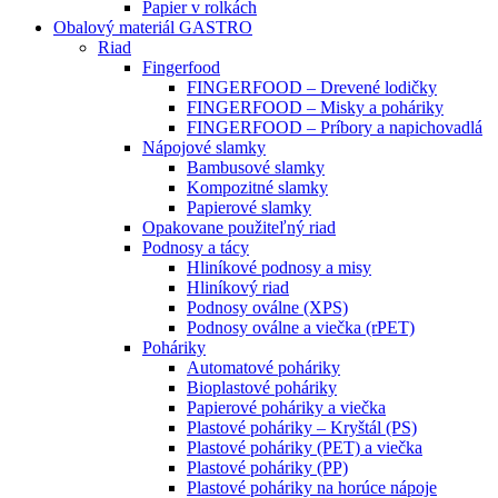
Papier v rolkách
Obalový materiál GASTRO
Riad
Fingerfood
FINGERFOOD – Drevené lodičky
FINGERFOOD – Misky a poháriky
FINGERFOOD – Príbory a napichovadlá
Nápojové slamky
Bambusové slamky
Kompozitné slamky
Papierové slamky
Opakovane použiteľný riad
Podnosy a tácy
Hliníkové podnosy a misy
Hliníkový riad
Podnosy oválne (XPS)
Podnosy oválne a viečka (rPET)
Poháriky
Automatové poháriky
Bioplastové poháriky
Papierové poháriky a viečka
Plastové poháriky – Kryštál (PS)
Plastové poháriky (PET) a viečka
Plastové poháriky (PP)
Plastové poháriky na horúce nápoje