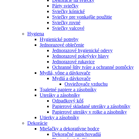
Dekorácie na sviečky
Párty sviečky
Sviečky kónické
Sviečky pre vonkajšie použitie
Sviečky rovné
Sviečky valcové
Hygiena
Hygienické potreby
Jednorazové oblečenie
Jednorazové hygienické odevy
Jednorazové pokrývky hlavy
Jednorazové rukavice
Ochranné štíty tváre a ochranné pomôcky
Mydlá, vône a dávkovače
Mydlá a dávkovače
Osviežovače vzduchu
Toaletné papiere a zásobníky
Uteráky a zásobníky
Odpadkový kôš
Papierové skladané uteráky a zásobníky
Papierové uteráky v rolke a zásobníky
Utierky a zásobníky
Dekorácie
Miešačky a dekoratívne bodce
Dekoračné napichovadlá