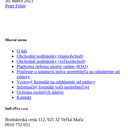
20. marca 2023
Peter Fehér
Hlavné menu
O nás
Obchodné podmienky (maloobchod)
Obchodné podmienky (veľkoobchod)
Platforma riešenia sporov online (RSO)
Poučenie o uplatnení práva spotrebiteľa na odstúpenie od
zmluvy
Vzorový formulár na odstúpenie od zmluvy
Informačný formulár voči spotrebiteľovi
Ochrana osobných údajov
Kontakt
IntExPro s.r.o.
Bratislavská cesta 112, 925 32 Veľká Mača
0910 751 051