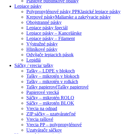
Plastové bublinkové obálky
Lepiace pásky
Polypropylénové pásky PP
Klasické lepiace pásky
Krepové pásky
Maliarske a zakrývacie pásky
Obojstranné pásky
Lepiace pásky špeciál
Lepiace pásky – Kancelárske
Lepiace pásky – Filament
Výstražné pásky
Hliníkové pásky
Odvíjače lepiacich pások
Lepidlá
Sáčky / vrecia/ tašky
Tašky – LDPE v blokoch
Tašky – mikrotén v blokoch
Tašky – mikrotén v rolkách
Tašky papierové
Tašky papierové
Papierové vrecká
Sáčky – mikrotén ROLO
Sáčky – mikrotén BLOK
Vrecia na odpad
ZIP sáčky – uzatvárateľné
Vrecia rašlové
Vrecia PP – polypropylénové
Uzatvárače sáčkov