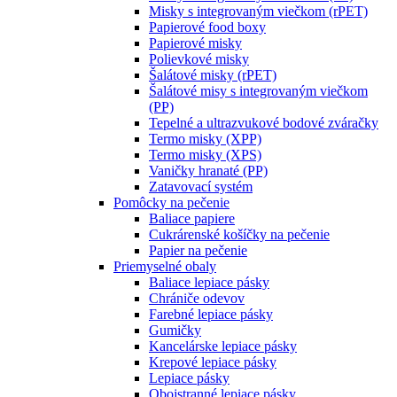
Misky s integrovaným viečkom (rPET)
Papierové food boxy
Papierové misky
Polievkové misky
Šalátové misky (rPET)
Šalátové misy s integrovaným viečkom
(PP)
Tepelné a ultrazvukové bodové zváračky
Termo misky (XPP)
Termo misky (XPS)
Vaničky hranaté (PP)
Zatavovací systém
Pomôcky na pečenie
Baliace papiere
Cukrárenské košíčky na pečenie
Papier na pečenie
Priemyselné obaly
Baliace lepiace pásky
Chrániče odevov
Farebné lepiace pásky
Gumičky
Kancelárske lepiace pásky
Krepové lepiace pásky
Lepiace pásky
Obojstranné lepiace pásky