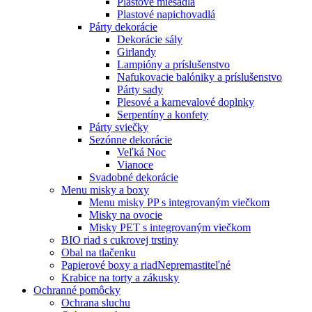
Plastové miešadlá
Plastové napichovadlá
Párty dekorácie
Dekorácie sály
Girlandy
Lampióny a príslušenstvo
Nafukovacie balóniky a príslušenstvo
Párty sady
Plesové a karnevalové doplnky
Serpentíny a konfety
Párty sviečky
Sezónne dekorácie
Veľká Noc
Vianoce
Svadobné dekorácie
Menu misky a boxy
Menu misky PP s integrovaným viečkom
Misky na ovocie
Misky PET s integrovaným viečkom
BIO riad s cukrovej trstiny
Obal na tlačenku
Papierové boxy a riad
Nepremastiteľné
Krabice na torty a zákusky
Ochranné pomôcky
Ochrana sluchu