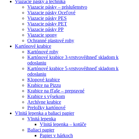
Viazacie pásky a technika
Viazacie pásky – príslušenstvo
Viazacie pásky Oceľové
Viazacie pásky PES
Viazacie pásky PET
Viazacie pásky PP
Viazacie spony
Ochranné plastové rohy
Kartónové krabice
Kartónové rohy
Kartónové krabice 3-vrstvové
ihneď skladom k
odoslaniu
Kartónové krabice 5-vrstvové
ihneď skladom k
odoslaniu
Klopové krabice
Krabice na Pizzu
Krabice na fľaše – prepravné
Krabice s výsekom
Archívne krabice
Preložky kartónové
Vlnitá lepenka a baliaci papier
Vlnitá lepenka
Vlnitá lepenka – kotúče
Baliaci papier
Papier v hárkoch