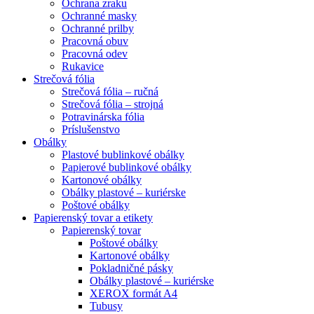
Ochrana zraku
Ochranné masky
Ochranné prilby
Pracovná obuv
Pracovná odev
Rukavice
Strečová fólia
Strečová fólia – ručná
Strečová fólia – strojná
Potravinárska fólia
Príslušenstvo
Obálky
Plastové bublinkové obálky
Papierové bublinkové obálky
Kartonové obálky
Obálky plastové – kuriérske
Poštové obálky
Papierenský tovar a etikety
Papierenský tovar
Poštové obálky
Kartonové obálky
Pokladničné pásky
Obálky plastové – kuriérske
XEROX formát A4
Tubusy