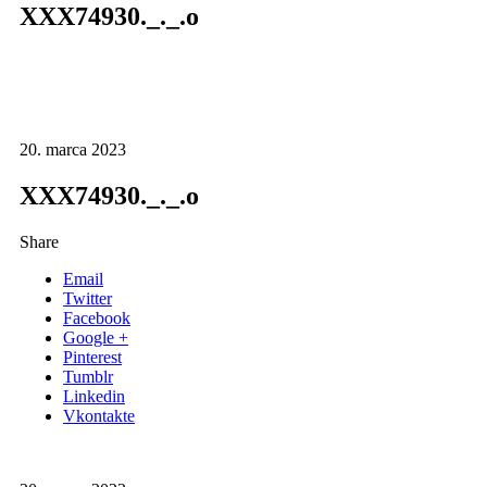
XXX74930._._.o
20. marca 2023
XXX74930._._.o
Share
Email
Twitter
Facebook
Google +
Pinterest
Tumblr
Linkedin
Vkontakte