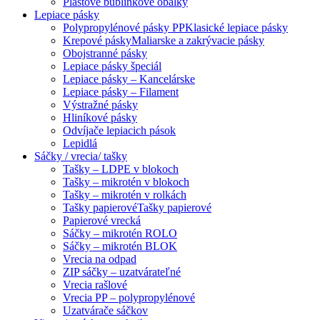
Plastové bublinkové obálky
Lepiace pásky
Polypropylénové pásky PP
Klasické lepiace pásky
Krepové pásky
Maliarske a zakrývacie pásky
Obojstranné pásky
Lepiace pásky špeciál
Lepiace pásky – Kancelárske
Lepiace pásky – Filament
Výstražné pásky
Hliníkové pásky
Odvíjače lepiacich pások
Lepidlá
Sáčky / vrecia/ tašky
Tašky – LDPE v blokoch
Tašky – mikrotén v blokoch
Tašky – mikrotén v rolkách
Tašky papierové
Tašky papierové
Papierové vrecká
Sáčky – mikrotén ROLO
Sáčky – mikrotén BLOK
Vrecia na odpad
ZIP sáčky – uzatvárateľné
Vrecia rašlové
Vrecia PP – polypropylénové
Uzatvárače sáčkov