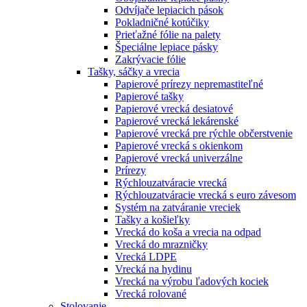
Odvíjače lepiacich pások
Pokladničné kotúčiky
Prieťažné fólie na palety
Špeciálne lepiace pásky
Zakrývacie fólie
Tašky, sáčky a vrecia
Papierové prírezy nepremastiteľné
Papierové tašky
Papierové vrecká desiatové
Papierové vrecká lekárenské
Papierové vrecká pre rýchle občerstvenie
Papierové vrecká s okienkom
Papierové vrecká univerzálne
Prírezy
Rýchlouzatváracie vrecká
Rýchlouzatváracie vrecká s euro závesom
Systém na zatváranie vreciek
Tašky a košieľky
Vrecká do koša a vrecia na odpad
Vrecká do mrazničky
Vrecká LDPE
Vrecká na hydinu
Vrecká na výrobu ľadových kociek
Vrecká rolované
Stolovanie