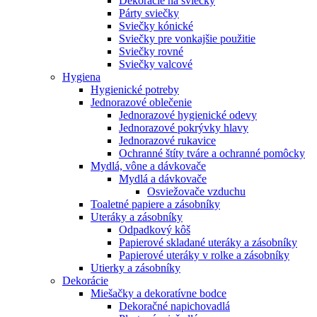
Dekorácie na sviečky
Párty sviečky
Sviečky kónické
Sviečky pre vonkajšie použitie
Sviečky rovné
Sviečky valcové
Hygiena
Hygienické potreby
Jednorazové oblečenie
Jednorazové hygienické odevy
Jednorazové pokrývky hlavy
Jednorazové rukavice
Ochranné štíty tváre a ochranné pomôcky
Mydlá, vône a dávkovače
Mydlá a dávkovače
Osviežovače vzduchu
Toaletné papiere a zásobníky
Uteráky a zásobníky
Odpadkový kôš
Papierové skladané uteráky a zásobníky
Papierové uteráky v rolke a zásobníky
Utierky a zásobníky
Dekorácie
Miešačky a dekoratívne bodce
Dekoračné napichovadlá