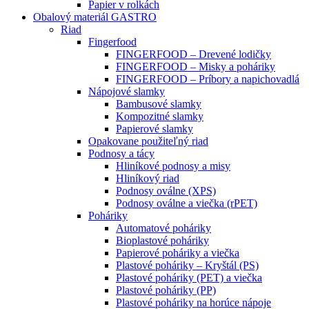
Papier v rolkách
Obalový materiál GASTRO
Riad
Fingerfood
FINGERFOOD – Drevené lodičky
FINGERFOOD – Misky a poháriky
FINGERFOOD – Príbory a napichovadlá
Nápojové slamky
Bambusové slamky
Kompozitné slamky
Papierové slamky
Opakovane použiteľný riad
Podnosy a tácy
Hliníkové podnosy a misy
Hliníkový riad
Podnosy oválne (XPS)
Podnosy oválne a viečka (rPET)
Poháriky
Automatové poháriky
Bioplastové poháriky
Papierové poháriky a viečka
Plastové poháriky – Kryštál (PS)
Plastové poháriky (PET) a viečka
Plastové poháriky (PP)
Plastové poháriky na horúce nápoje