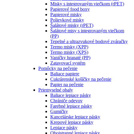
Misky s integrovaným viečkom (rPET)
Papierové food boxy
Papierové misky
Polievkové misky
Šalátové misky (rPET)
Šalátové misy s integrovaným viečkom
(PP)
Tepelné a ultrazvukové bodové zváračky
Termo misky (XPP)
Termo misky (XPS)
Vaničky hranaté (PP)
Zatavovací systém
Pomôcky na pečenie
Baliace papiere
Cukrárenské košíčky na pečenie
Papier na pečenie
Priemyselné obaly
Baliace lepiace pásky
Chrániče odevov
Farebné lepiace pásky
Gumičky
Kancelárske lepiace pásky
Krepové lepiace pásky
Lepiace pásky
Obojstranné lepiace pásky