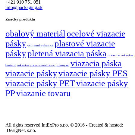
+421 910 751 051
info@packaging.sk
Značky produktu
obalový materiál
ocelové viazacie
pásky
plastové viazacie
ochranné rukavice
pásky
pletená viazacia páska
rukavice
rukavice
viazacia páska
bustard
rukavice pre automobilový priemysel
viazacie pásky
viazacie pásky PES
viazacie pásky PET
viazacie pásky
PP
viazanie tovaru
All rights reserved IntExPro s.r.o. © 2016 - Created & hosted:
DesigNet, s.r.o.