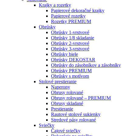
Krajky a rozetky
Papierové dekoračné krajky
Papierové rozetky
Rozetky PREMIUM
Obrúsky
Obrúsky 1-vrstvové
Obrúsky 1/8 skladanie
Obrúsky 2-vrstvové
Obrúsky 3-vrstvové
Obrúsky biele
Obrúsky DEKOSTAR
Obrúsky do zásobníkov a zásobníky
Obrúsky PREMIUM
Obrúsky s motívom
Stolové prestieranie
Naperony
Obrusy rolované
Obrusy rolované – PREMIUM
Obrusy skladané
Prestieranie
Rautové stolové sukienky
Stredové pásy rolované
Sviečky
Čajové sviečky