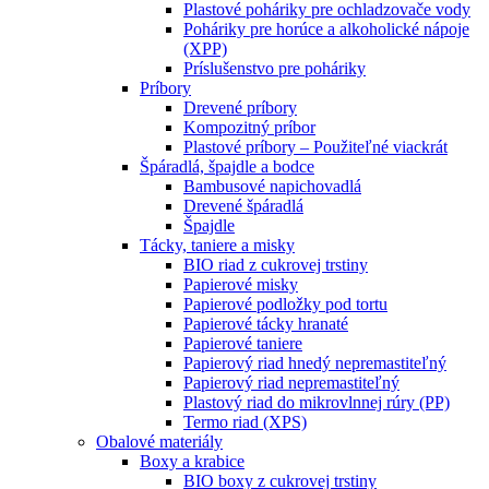
Plastové poháriky pre ochladzovače vody
Poháriky pre horúce a alkoholické nápoje
(XPP)
Príslušenstvo pre poháriky
Príbory
Drevené príbory
Kompozitný príbor
Plastové príbory – Použiteľné viackrát
Špáradlá, špajdle a bodce
Bambusové napichovadlá
Drevené špáradlá
Špajdle
Tácky, taniere a misky
BIO riad z cukrovej trstiny
Papierové misky
Papierové podložky pod tortu
Papierové tácky hranaté
Papierové taniere
Papierový riad hnedý nepremastiteľný
Papierový riad nepremastiteľný
Plastový riad do mikrovlnnej rúry (PP)
Termo riad (XPS)
Obalové materiály
Boxy a krabice
BIO boxy z cukrovej trstiny