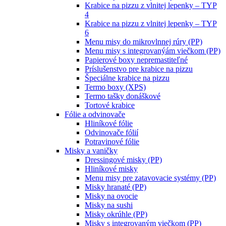
Krabice na pizzu z vlnitej lepenky – TYP
4
Krabice na pizzu z vlnitej lepenky – TYP
6
Menu misy do mikrovlnnej rúry (PP)
Menu misy s integrovanýám viečkom (PP)
Papierové boxy nepremastiteľné
Príslušenstvo pre krabice na pizzu
Špeciálne krabice na pizzu
Termo boxy (XPS)
Termo tašky donáškové
Tortové krabice
Fólie a odvinovače
Hliníkové fólie
Odvinovače fólií
Potravinové fólie
Misky a vaničky
Dressingové misky (PP)
Hliníkové misky
Menu misy pre zatavovacie systémy (PP)
Misky hranaté (PP)
Misky na ovocie
Misky na sushi
Misky okrúhle (PP)
Misky s integrovaným viečkom (PP)