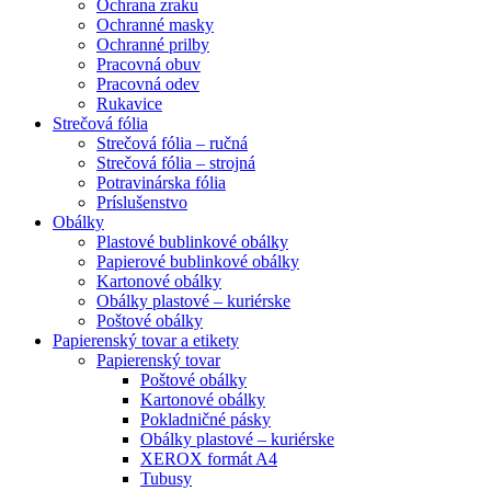
Ochrana zraku
Ochranné masky
Ochranné prilby
Pracovná obuv
Pracovná odev
Rukavice
Strečová fólia
Strečová fólia – ručná
Strečová fólia – strojná
Potravinárska fólia
Príslušenstvo
Obálky
Plastové bublinkové obálky
Papierové bublinkové obálky
Kartonové obálky
Obálky plastové – kuriérske
Poštové obálky
Papierenský tovar a etikety
Papierenský tovar
Poštové obálky
Kartonové obálky
Pokladničné pásky
Obálky plastové – kuriérske
XEROX formát A4
Tubusy