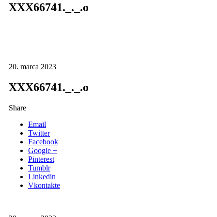
XXX66741._._.o
20. marca 2023
XXX66741._._.o
Share
Email
Twitter
Facebook
Google +
Pinterest
Tumblr
Linkedin
Vkontakte