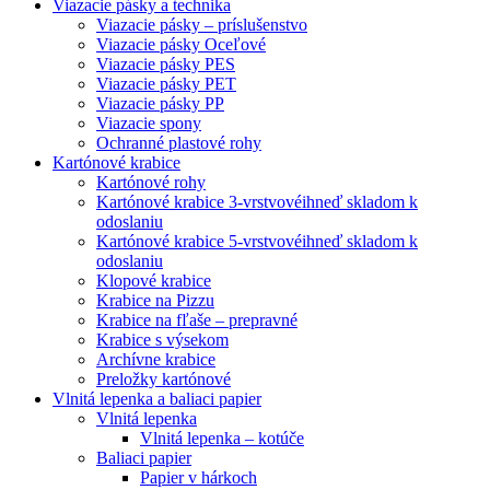
Viazacie pásky a technika
Viazacie pásky – príslušenstvo
Viazacie pásky Oceľové
Viazacie pásky PES
Viazacie pásky PET
Viazacie pásky PP
Viazacie spony
Ochranné plastové rohy
Kartónové krabice
Kartónové rohy
Kartónové krabice 3-vrstvové
ihneď skladom k
odoslaniu
Kartónové krabice 5-vrstvové
ihneď skladom k
odoslaniu
Klopové krabice
Krabice na Pizzu
Krabice na fľaše – prepravné
Krabice s výsekom
Archívne krabice
Preložky kartónové
Vlnitá lepenka a baliaci papier
Vlnitá lepenka
Vlnitá lepenka – kotúče
Baliaci papier
Papier v hárkoch