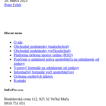
20. marca 2023
Peter Fehér
Hlavné menu
O nás
Obchodné podmienky (maloobchod)
Obchodné podmienky (veľkoobchod)
Platforma riešenia sporov online (RSO)
Poučenie o uplatnení práva spotrebiteľa na odstúpenie od
zmluvy
Vzorový formulár na odstúpenie od zmluvy
Informačný formulár voči spotrebiteľovi
Ochrana osobných údajov
Kontakt
IntExPro s.r.o.
Bratislavská cesta 112, 925 32 Veľká Mača
0910 751 051