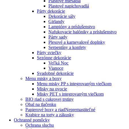
Plastové miešadlá
Plastové napichovadlá
Párty dekorácie
Dekorácie sály
Girlandy
Lampióny a príslušenstvo
Nafukovacie balóniky a príslušenstvo
Párty sady
Plesové a karnevalové doplnky
Serpentíny a konfety
Párty sviečky
Sezónne dekorácie
Veľká Noc
Vianoce
Svadobné dekorácie
Menu misky a boxy
Menu misky PP s integrovaným viečkom
Misky na ovocie
Misky PET s integrovaným viečkom
BIO riad s cukrovej trstiny
Obal na tlačenku
Papierové boxy a riad
Nepremastiteľné
Krabice na torty a zákusky
Ochranné pomôcky
Ochrana sluchu