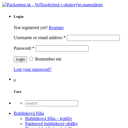
Login
Not registered yet?
Register
Username or email address
*
Password
*
Remember me
Lost your password?
0
Cart
Bublinková fólia
Bublinková fólia – kotúče
Papierové bublinkové obálky