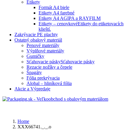
Etikety
Formát A4 biele
Etikety A4 farebné
Etikety A4 AGIPA a RAYFILM
Etikety – cenovkové
Etikety do etiketovacích
klieští.
Zakrývacie PE plachty
Ostatný obalový materiál
Penové materiály
Výplňové materiály
Gumičky
Sťahovacie pásky
Sťahovacie pásky
Rezacie nožíky a čepele
Špagáty
Fólia prekrývacia
Alobal – hliníková fólia
Akcie a Výpredaje
Home
XXX66741._._.o