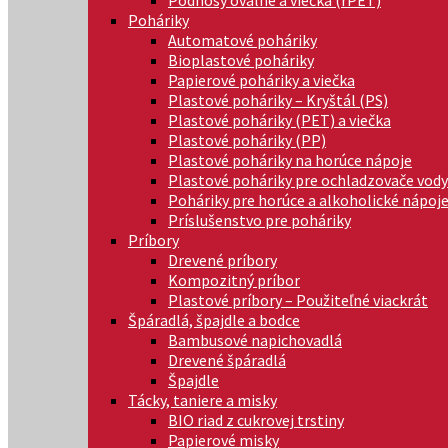
Podnosy oválne a viečka (rPET)
Poháriky
Automatové poháriky
Bioplastové poháriky
Papierové poháriky a viečka
Plastové poháriky – Kryštál (PS)
Plastové poháriky (PET) a viečka
Plastové poháriky (PP)
Plastové poháriky na horúce nápoje
Plastové poháriky pre ochladzovače vody
Poháriky pre horúce a alkoholické nápoj
Príslušenstvo pre poháriky
Príbory
Drevené príbory
Kompozitný príbor
Plastové príbory – Použiteľné viackrát
Špáradlá, špajdle a bodce
Bambusové napichovadlá
Drevené špáradlá
Špajdle
Tácky, taniere a misky
BIO riad z cukrovej trstiny
Papierové misky