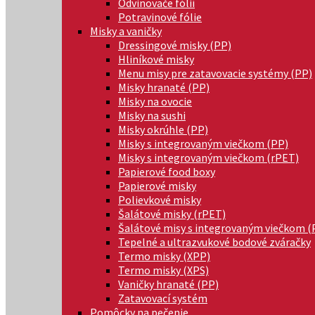
Odvinovače fólií
Potravinové fólie
Misky a vaničky
Dressingové misky (PP)
Hliníkové misky
Menu misy pre zatavovacie systémy (PP)
Misky hranaté (PP)
Misky na ovocie
Misky na sushi
Misky okrúhle (PP)
Misky s integrovaným viečkom (PP)
Misky s integrovaným viečkom (rPET)
Papierové food boxy
Papierové misky
Polievkové misky
Šalátové misky (rPET)
Šalátové misy s integrovaným viečkom (
Tepelné a ultrazvukové bodové zváračky
Termo misky (XPP)
Termo misky (XPS)
Vaničky hranaté (PP)
Zatavovací systém
Pomôcky na pečenie