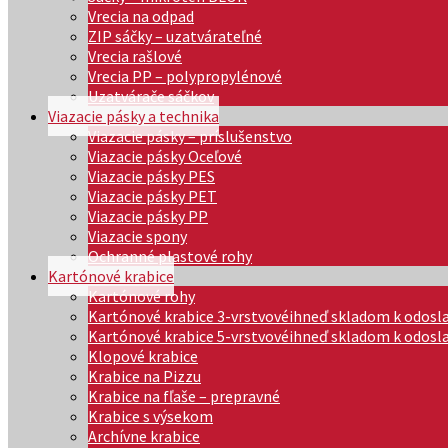
Vrecia na odpad
ZIP sáčky – uzatvárateľné
Vrecia rašlové
Vrecia PP – polypropylénové
Uzatvárače sáčkov
Viazacie pásky a technika
Viazacie pásky – príslušenstvo
Viazacie pásky Oceľové
Viazacie pásky PES
Viazacie pásky PET
Viazacie pásky PP
Viazacie spony
Ochranné plastové rohy
Kartónové krabice
Kartónové rohy
Kartónové krabice 3-vrstvové
ihneď skladom k odosl
Kartónové krabice 5-vrstvové
ihneď skladom k odosl
Klopové krabice
Krabice na Pizzu
Krabice na fľaše – prepravné
Krabice s výsekom
Archívne krabice