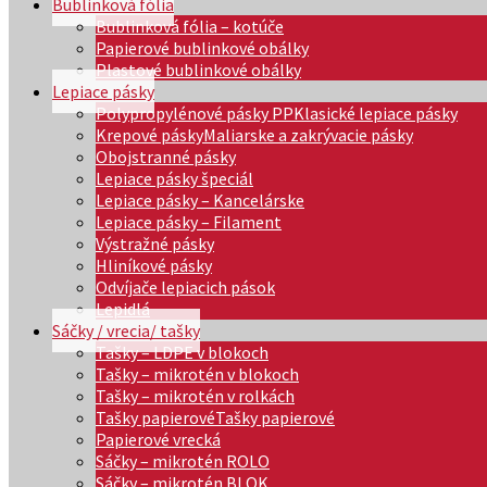
Bublinková fólia
Bublinková fólia – kotúče
Papierové bublinkové obálky
Plastové bublinkové obálky
Lepiace pásky
Polypropylénové pásky PP
Klasické lepiace pásky
Krepové pásky
Maliarske a zakrývacie pásky
Obojstranné pásky
Lepiace pásky špeciál
Lepiace pásky – Kancelárske
Lepiace pásky – Filament
Výstražné pásky
Hliníkové pásky
Odvíjače lepiacich pások
Lepidlá
Sáčky / vrecia/ tašky
Tašky – LDPE v blokoch
Tašky – mikrotén v blokoch
Tašky – mikrotén v rolkách
Tašky papierové
Tašky papierové
Papierové vrecká
Sáčky – mikrotén ROLO
Sáčky – mikrotén BLOK