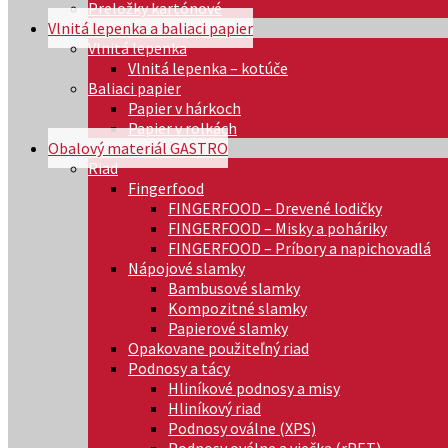
Preložky kartónové
Vlnitá lepenka a baliaci papier
Vlnitá lepenka
Vlnitá lepenka – kotúče
Baliaci papier
Papier v hárkoch
Papier v rolkách
Obalový materiál GASTRO
Riad
Fingerfood
FINGERFOOD – Drevené lodičky
FINGERFOOD – Misky a poháriky
FINGERFOOD – Príbory a napichovadlá
Nápojové slamky
Bambusové slamky
Kompozitné slamky
Papierové slamky
Opakovane použiteľný riad
Podnosy a tácy
Hliníkové podnosy a misy
Hliníkový riad
Podnosy oválne (XPS)