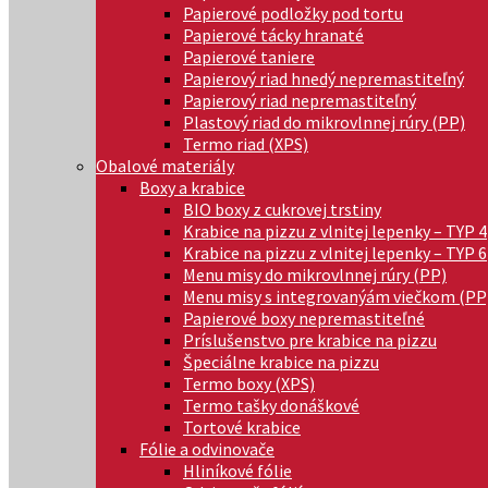
Papierové podložky pod tortu
Papierové tácky hranaté
Papierové taniere
Papierový riad hnedý nepremastiteľný
Papierový riad nepremastiteľný
Plastový riad do mikrovlnnej rúry (PP)
Termo riad (XPS)
Obalové materiály
Boxy a krabice
BIO boxy z cukrovej trstiny
Krabice na pizzu z vlnitej lepenky – TYP 4
Krabice na pizzu z vlnitej lepenky – TYP 6
Menu misy do mikrovlnnej rúry (PP)
Menu misy s integrovanýám viečkom (PP
Papierové boxy nepremastiteľné
Príslušenstvo pre krabice na pizzu
Špeciálne krabice na pizzu
Termo boxy (XPS)
Termo tašky donáškové
Tortové krabice
Fólie a odvinovače
Hliníkové fólie