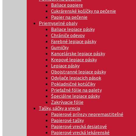
Baliace papiere
Cukrárenské košíčky na pečenie
Papier na pečenie
Priemyselné obaly
Baliace lepiace pásky
Chrániče odevov
Farebné lepiace pásky
Gumičky
Kancelárske lepiace pásky
Krepové lepiace pásky
Lepiace pásky
Obojstranné lepiace pásky
Odvíjače lepiacich pások
Pokladničné kotúčiky
Prieťažné fólie na palety
Špeciálne lepiace pásky
Zakrývacie fólie
Tašky, sáčky a vrecia
Papierové prírezy nepremastiteľné
Papierové tašky
Papierové vrecká desiatové
Papierové vrecká lekárenské