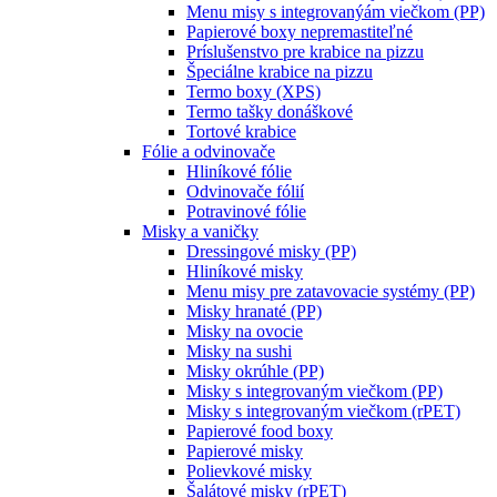
Menu misy s integrovanýám viečkom (PP)
Papierové boxy nepremastiteľné
Príslušenstvo pre krabice na pizzu
Špeciálne krabice na pizzu
Termo boxy (XPS)
Termo tašky donáškové
Tortové krabice
Fólie a odvinovače
Hliníkové fólie
Odvinovače fólií
Potravinové fólie
Misky a vaničky
Dressingové misky (PP)
Hliníkové misky
Menu misy pre zatavovacie systémy (PP)
Misky hranaté (PP)
Misky na ovocie
Misky na sushi
Misky okrúhle (PP)
Misky s integrovaným viečkom (PP)
Misky s integrovaným viečkom (rPET)
Papierové food boxy
Papierové misky
Polievkové misky
Šalátové misky (rPET)