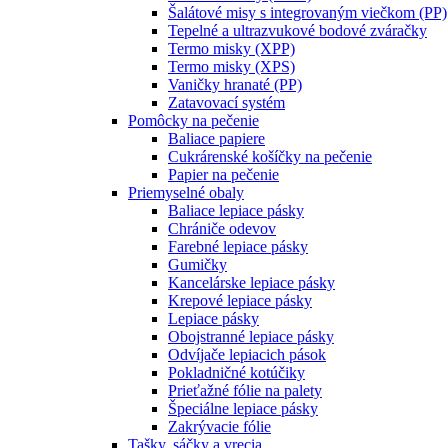
Šalátové misy s integrovaným viečkom (PP)
Tepelné a ultrazvukové bodové zváračky
Termo misky (XPP)
Termo misky (XPS)
Vaničky hranaté (PP)
Zatavovací systém
Pomôcky na pečenie
Baliace papiere
Cukrárenské košíčky na pečenie
Papier na pečenie
Priemyselné obaly
Baliace lepiace pásky
Chrániče odevov
Farebné lepiace pásky
Gumičky
Kancelárske lepiace pásky
Krepové lepiace pásky
Lepiace pásky
Obojstranné lepiace pásky
Odvíjače lepiacich pások
Pokladničné kotúčiky
Prieťažné fólie na palety
Špeciálne lepiace pásky
Zakrývacie fólie
Tašky, sáčky a vrecia