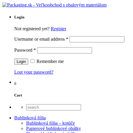
Login
Not registered yet?
Register
Username or email address
*
Password
*
Remember me
Lost your password?
0
Cart
Bublinková fólia
Bublinková fólia – kotúče
Papierové bublinkové obálky