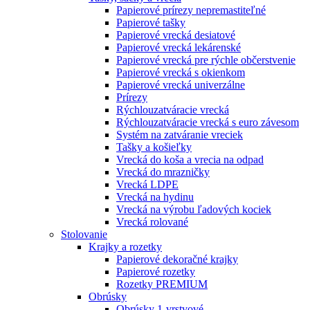
Papierové prírezy nepremastiteľné
Papierové tašky
Papierové vrecká desiatové
Papierové vrecká lekárenské
Papierové vrecká pre rýchle občerstvenie
Papierové vrecká s okienkom
Papierové vrecká univerzálne
Prírezy
Rýchlouzatváracie vrecká
Rýchlouzatváracie vrecká s euro závesom
Systém na zatváranie vreciek
Tašky a košieľky
Vrecká do koša a vrecia na odpad
Vrecká do mrazničky
Vrecká LDPE
Vrecká na hydinu
Vrecká na výrobu ľadových kociek
Vrecká rolované
Stolovanie
Krajky a rozetky
Papierové dekoračné krajky
Papierové rozetky
Rozetky PREMIUM
Obrúsky
Obrúsky 1-vrstvové