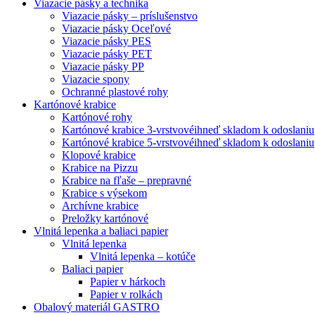
Viazacie pásky a technika
Viazacie pásky – príslušenstvo
Viazacie pásky Oceľové
Viazacie pásky PES
Viazacie pásky PET
Viazacie pásky PP
Viazacie spony
Ochranné plastové rohy
Kartónové krabice
Kartónové rohy
Kartónové krabice 3-vrstvové
ihneď skladom k odoslaniu
Kartónové krabice 5-vrstvové
ihneď skladom k odoslaniu
Klopové krabice
Krabice na Pizzu
Krabice na fľaše – prepravné
Krabice s výsekom
Archívne krabice
Preložky kartónové
Vlnitá lepenka a baliaci papier
Vlnitá lepenka
Vlnitá lepenka – kotúče
Baliaci papier
Papier v hárkoch
Papier v rolkách
Obalový materiál GASTRO