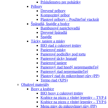
Príslušenstvo pre poháriky
Príbory
Drevené príbory
Kompozitný príbor
Plastové príbory – Použiteľné viackrát
Špáradlá, špajdle a bodce
Bambusové napichovadlá
Drevené špáradlá
Špajdle
Tácky, taniere a misky
BIO riad z cukrovej trstiny
Papierové misky
Papierové podložky pod tortu
Papierové tácky hranaté
Papierové taniere
Papierový riad hnedý nepremastiteľný
Papierový riad nepremastiteľný
Plastový riad do mikrovlnnej rúry (PP)
Termo riad (XPS)
Obalové materiály
Boxy a krabice
BIO boxy z cukrovej trstiny
Krabice na pizzu z vlnitej lepenky – TYP 4
Krabice na pizzu z vlnitej lepenky – TYP 6
Menu misy do mikrovlnnej rúry (PP)