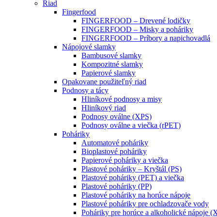
Riad
Fingerfood
FINGERFOOD – Drevené lodičky
FINGERFOOD – Misky a poháriky
FINGERFOOD – Príbory a napichovadlá
Nápojové slamky
Bambusové slamky
Kompozitné slamky
Papierové slamky
Opakovane použiteľný riad
Podnosy a tácy
Hliníkové podnosy a misy
Hliníkový riad
Podnosy oválne (XPS)
Podnosy oválne a viečka (rPET)
Poháriky
Automatové poháriky
Bioplastové poháriky
Papierové poháriky a viečka
Plastové poháriky – Kryštál (PS)
Plastové poháriky (PET) a viečka
Plastové poháriky (PP)
Plastové poháriky na horúce nápoje
Plastové poháriky pre ochladzovače vody
Poháriky pre horúce a alkoholické nápoje (