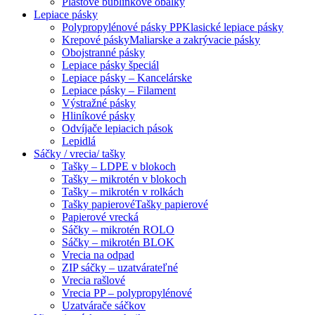
Plastové bublinkové obálky
Lepiace pásky
Polypropylénové pásky PP
Klasické lepiace pásky
Krepové pásky
Maliarske a zakrývacie pásky
Obojstranné pásky
Lepiace pásky špeciál
Lepiace pásky – Kancelárske
Lepiace pásky – Filament
Výstražné pásky
Hliníkové pásky
Odvíjače lepiacich pások
Lepidlá
Sáčky / vrecia/ tašky
Tašky – LDPE v blokoch
Tašky – mikrotén v blokoch
Tašky – mikrotén v rolkách
Tašky papierové
Tašky papierové
Papierové vrecká
Sáčky – mikrotén ROLO
Sáčky – mikrotén BLOK
Vrecia na odpad
ZIP sáčky – uzatvárateľné
Vrecia rašlové
Vrecia PP – polypropylénové
Uzatvárače sáčkov