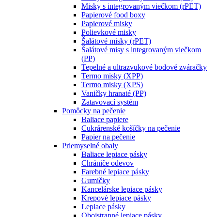
Misky s integrovaným viečkom (rPET)
Papierové food boxy
Papierové misky
Polievkové misky
Šalátové misky (rPET)
Šalátové misy s integrovaným viečkom
(PP)
Tepelné a ultrazvukové bodové zváračky
Termo misky (XPP)
Termo misky (XPS)
Vaničky hranaté (PP)
Zatavovací systém
Pomôcky na pečenie
Baliace papiere
Cukrárenské košíčky na pečenie
Papier na pečenie
Priemyselné obaly
Baliace lepiace pásky
Chrániče odevov
Farebné lepiace pásky
Gumičky
Kancelárske lepiace pásky
Krepové lepiace pásky
Lepiace pásky
Obojstranné lepiace pásky