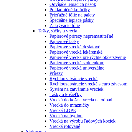
Odvíjače lepiacich pások
Pokladničné kotúčiky
Prieťažné fólie na palety
Špeciálne lepiace pásky
Zakrývacie fólie
Tašky, sáčky a vrecia
Papierové prírezy nepremastiteľné
Papierové tašky
Papierové vrecká desiatové
Papierové vrecká lekárenské
Papierové vrecká pre rýchle občerstvenie
Papierové vrecká s okienkom
Papierové vrecká univerzálne
Prírezy
Rýchlouzatváracie vrecká
Rýchlouzatváracie vrecká s euro závesom
Systém na zatváranie vreciek
Tašky a košieľky
Vrecká do koša a vrecia na odpad
Vrecká do mrazničky
Vrecká LDPE
Vrecká na hydinu
Vrecká na výrobu ľadových kociek
Vrecká rolované
Stolovanie