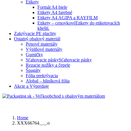
Etikety
Formát A4 biele
Etikety A4 farebné
Etikety A4 AGIPA a RAYFILM
Etikety – cenovkové
Etikety do etiketovacích
klieští.
Zakrývacie PE plachty
Ostatný obalový materiál
Penové materiály
Výplňové materiály
Gumičky
Sťahovacie pásky
Sťahovacie pásky
Rezacie nožíky a čepele
Špagáty
Fólia prekrývacia
Alobal – hliníková fólia
Akcie a Výpredaje
Home
XXX66764._._.o