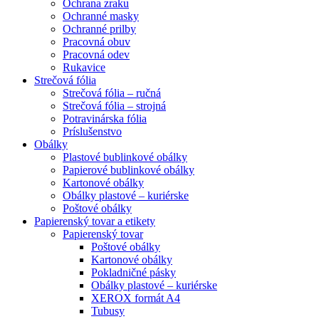
Ochrana zraku
Ochranné masky
Ochranné prilby
Pracovná obuv
Pracovná odev
Rukavice
Strečová fólia
Strečová fólia – ručná
Strečová fólia – strojná
Potravinárska fólia
Príslušenstvo
Obálky
Plastové bublinkové obálky
Papierové bublinkové obálky
Kartonové obálky
Obálky plastové – kuriérske
Poštové obálky
Papierenský tovar a etikety
Papierenský tovar
Poštové obálky
Kartonové obálky
Pokladničné pásky
Obálky plastové – kuriérske
XEROX formát A4
Tubusy