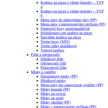
Krabice na pizzu z vlnitej lepenky – TYP
4
Krabice na pizzu z vlnitej lepenky – TYP
6
Menu misy do mikrovlnnej rúry (PP)
Menu misy s integrovanýám viečkom (PP)
Papierové boxy nepremastiteľné
Príslušenstvo pre krabice na pizzu
Špeciálne krabice na pizzu
Termo boxy (XPS)
Termo tašky donáškové
Tortové krabice
Fólie a odvinovače
Hliníkové fólie
Odvinovače fólií
Potravinové fólie
Misky a vaničky
Dressingové misky (PP)
Hliníkové misky
Menu misy pre zatavovacie systémy (PP)
Misky hranaté (PP)
Misky na ovocie
Misky na sushi
Misky okrúhle (PP)
Misky s integrovaným viečkom (PP)