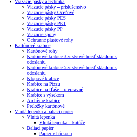
Viazacie pásky a technika
Viazacie pásky – príslušenstvo
Viazacie pásky Oceľové
Viazacie pásky PES
Viazacie pásky PET
Viazacie pásky PP
Viazacie spony
Ochranné plastové rohy
Kartónové krabice
Kartónové rohy
Kartónové krabice 3-vrstvové
ihneď skladom k
odoslaniu
Kartónové krabice 5-vrstvové
ihneď skladom k
odoslaniu
Klopové krabice
Krabice na Pizzu
Krabice na fľaše – prepravné
Krabice s výsekom
Archívne krabice
Preložky kartónové
Vlnitá lepenka a baliaci papier
Vlnitá lepenka
Vlnitá lepenka – kotúče
Baliaci papier
Papier v hárkoch