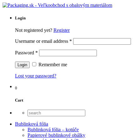
Login
Not registered yet?
Register
Username or email address
*
Password
*
Remember me
Lost your password?
0
Cart
Bublinková fólia
Bublinková fólia – kotúče
Papierové bublinkové obálky