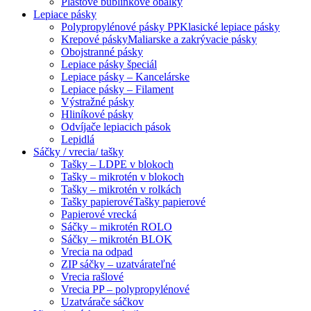
Plastové bublinkové obálky
Lepiace pásky
Polypropylénové pásky PP
Klasické lepiace pásky
Krepové pásky
Maliarske a zakrývacie pásky
Obojstranné pásky
Lepiace pásky špeciál
Lepiace pásky – Kancelárske
Lepiace pásky – Filament
Výstražné pásky
Hliníkové pásky
Odvíjače lepiacich pások
Lepidlá
Sáčky / vrecia/ tašky
Tašky – LDPE v blokoch
Tašky – mikrotén v blokoch
Tašky – mikrotén v rolkách
Tašky papierové
Tašky papierové
Papierové vrecká
Sáčky – mikrotén ROLO
Sáčky – mikrotén BLOK
Vrecia na odpad
ZIP sáčky – uzatvárateľné
Vrecia rašlové
Vrecia PP – polypropylénové
Uzatvárače sáčkov