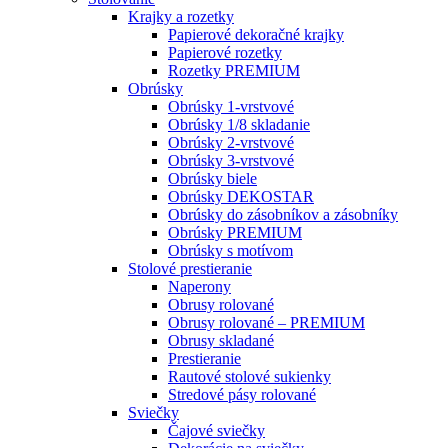
Krajky a rozetky
Papierové dekoračné krajky
Papierové rozetky
Rozetky PREMIUM
Obrúsky
Obrúsky 1-vrstvové
Obrúsky 1/8 skladanie
Obrúsky 2-vrstvové
Obrúsky 3-vrstvové
Obrúsky biele
Obrúsky DEKOSTAR
Obrúsky do zásobníkov a zásobníky
Obrúsky PREMIUM
Obrúsky s motívom
Stolové prestieranie
Naperony
Obrusy rolované
Obrusy rolované – PREMIUM
Obrusy skladané
Prestieranie
Rautové stolové sukienky
Stredové pásy rolované
Sviečky
Čajové sviečky