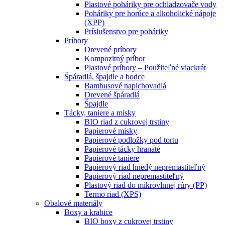
Plastové poháriky pre ochladzovače vody
Poháriky pre horúce a alkoholické nápoje
(XPP)
Príslušenstvo pre poháriky
Príbory
Drevené príbory
Kompozitný príbor
Plastové príbory – Použiteľné viackrát
Špáradlá, špajdle a bodce
Bambusové napichovadlá
Drevené špáradlá
Špajdle
Tácky, taniere a misky
BIO riad z cukrovej trstiny
Papierové misky
Papierové podložky pod tortu
Papierové tácky hranaté
Papierové taniere
Papierový riad hnedý nepremastiteľný
Papierový riad nepremastiteľný
Plastový riad do mikrovlnnej rúry (PP)
Termo riad (XPS)
Obalové materiály
Boxy a krabice
BIO boxy z cukrovej trstiny