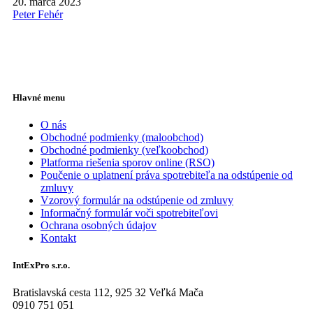
20. marca 2023
Peter Fehér
Hlavné menu
O nás
Obchodné podmienky (maloobchod)
Obchodné podmienky (veľkoobchod)
Platforma riešenia sporov online (RSO)
Poučenie o uplatnení práva spotrebiteľa na odstúpenie od
zmluvy
Vzorový formulár na odstúpenie od zmluvy
Informačný formulár voči spotrebiteľovi
Ochrana osobných údajov
Kontakt
IntExPro s.r.o.
Bratislavská cesta 112, 925 32 Veľká Mača
0910 751 051