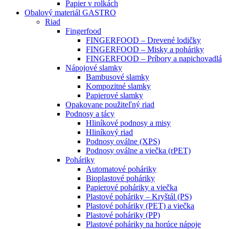
Papier v rolkách
Obalový materiál GASTRO
Riad
Fingerfood
FINGERFOOD – Drevené lodičky
FINGERFOOD – Misky a poháriky
FINGERFOOD – Príbory a napichovadlá
Nápojové slamky
Bambusové slamky
Kompozitné slamky
Papierové slamky
Opakovane použiteľný riad
Podnosy a tácy
Hliníkové podnosy a misy
Hliníkový riad
Podnosy oválne (XPS)
Podnosy oválne a viečka (rPET)
Poháriky
Automatové poháriky
Bioplastové poháriky
Papierové poháriky a viečka
Plastové poháriky – Kryštál (PS)
Plastové poháriky (PET) a viečka
Plastové poháriky (PP)
Plastové poháriky na horúce nápoje