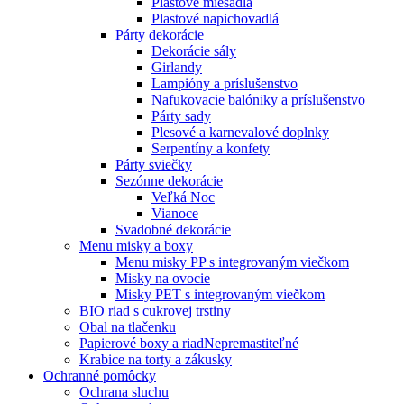
Plastové miešadlá
Plastové napichovadlá
Párty dekorácie
Dekorácie sály
Girlandy
Lampióny a príslušenstvo
Nafukovacie balóniky a príslušenstvo
Párty sady
Plesové a karnevalové doplnky
Serpentíny a konfety
Párty sviečky
Sezónne dekorácie
Veľká Noc
Vianoce
Svadobné dekorácie
Menu misky a boxy
Menu misky PP s integrovaným viečkom
Misky na ovocie
Misky PET s integrovaným viečkom
BIO riad s cukrovej trstiny
Obal na tlačenku
Papierové boxy a riad
Nepremastiteľné
Krabice na torty a zákusky
Ochranné pomôcky
Ochrana sluchu