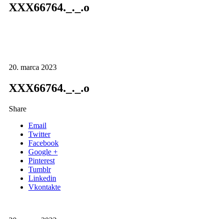
XXX66764._._.o
20. marca 2023
XXX66764._._.o
Share
Email
Twitter
Facebook
Google +
Pinterest
Tumblr
Linkedin
Vkontakte