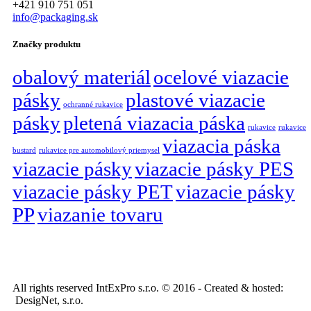
+421 910 751 051
info@packaging.sk
Značky produktu
obalový materiál
ocelové viazacie
pásky
plastové viazacie
ochranné rukavice
pásky
pletená viazacia páska
rukavice
rukavice
viazacia páska
bustard
rukavice pre automobilový priemysel
viazacie pásky
viazacie pásky PES
viazacie pásky PET
viazacie pásky
PP
viazanie tovaru
All rights reserved IntExPro s.r.o. © 2016 - Created & hosted:
DesigNet, s.r.o.