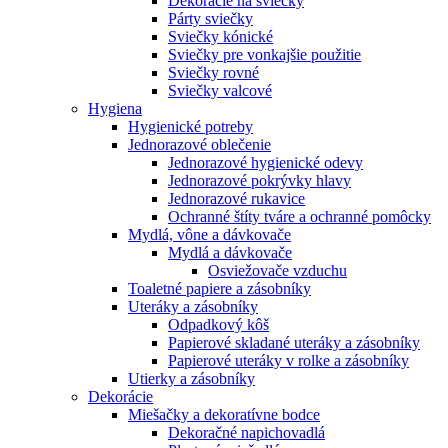
Dekorácie na sviečky
Párty sviečky
Sviečky kónické
Sviečky pre vonkajšie použitie
Sviečky rovné
Sviečky valcové
Hygiena
Hygienické potreby
Jednorazové oblečenie
Jednorazové hygienické odevy
Jednorazové pokrývky hlavy
Jednorazové rukavice
Ochranné štíty tváre a ochranné pomôcky
Mydlá, vône a dávkovače
Mydlá a dávkovače
Osviežovače vzduchu
Toaletné papiere a zásobníky
Uteráky a zásobníky
Odpadkový kôš
Papierové skladané uteráky a zásobníky
Papierové uteráky v rolke a zásobníky
Utierky a zásobníky
Dekorácie
Miešačky a dekoratívne bodce
Dekoračné napichovadlá