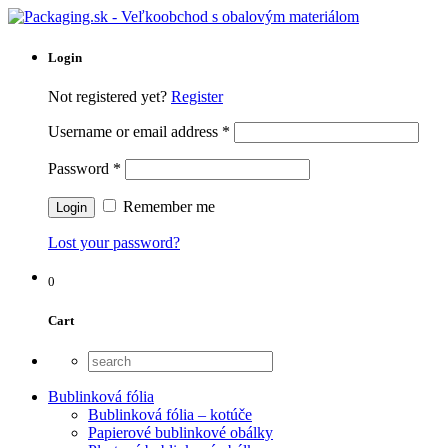
Login
Not registered yet?
Register
Username or email address
*
Password
*
Remember me
Lost your password?
0
Cart
Bublinková fólia
Bublinková fólia – kotúče
Papierové bublinkové obálky