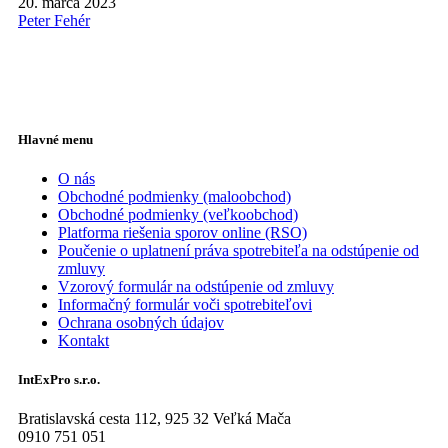
20. marca 2023
Peter Fehér
Hlavné menu
O nás
Obchodné podmienky (maloobchod)
Obchodné podmienky (veľkoobchod)
Platforma riešenia sporov online (RSO)
Poučenie o uplatnení práva spotrebiteľa na odstúpenie od
zmluvy
Vzorový formulár na odstúpenie od zmluvy
Informačný formulár voči spotrebiteľovi
Ochrana osobných údajov
Kontakt
IntExPro s.r.o.
Bratislavská cesta 112, 925 32 Veľká Mača
0910 751 051