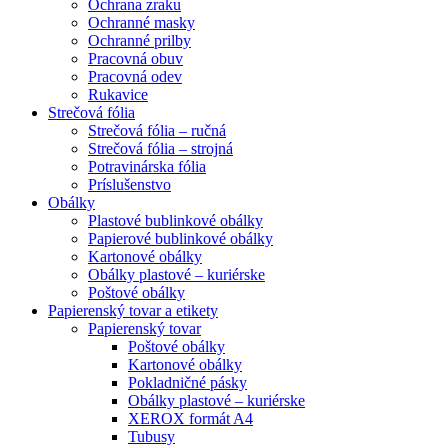
Ochrana zraku
Ochranné masky
Ochranné prilby
Pracovná obuv
Pracovná odev
Rukavice
Strečová fólia
Strečová fólia – ručná
Strečová fólia – strojná
Potravinárska fólia
Príslušenstvo
Obálky
Plastové bublinkové obálky
Papierové bublinkové obálky
Kartonové obálky
Obálky plastové – kuriérske
Poštové obálky
Papierenský tovar a etikety
Papierenský tovar
Poštové obálky
Kartonové obálky
Pokladničné pásky
Obálky plastové – kuriérske
XEROX formát A4
Tubusy