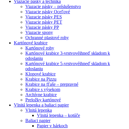
Viazacie pásky a technika
Viazacie pásky – príslušenstvo
Viazacie pásky Oceľové
Viazacie pásky PES
Viazacie pásky PET
Viazacie pásky PP
Viazacie spony
Ochranné plastové rohy
Kartónové krabice
Kartónové rohy
Kartónové krabice 3-vrstvové
ihneď skladom k
odoslaniu
Kartónové krabice 5-vrstvové
ihneď skladom k
odoslaniu
Klopové krabice
Krabice na Pizzu
Krabice na fľaše – prepravné
Krabice s výsekom
Archívne krabice
Preložky kartónové
Vlnitá lepenka a baliaci papier
Vlnitá lepenka
Vlnitá lepenka – kotúče
Baliaci papier
Papier v hárkoch