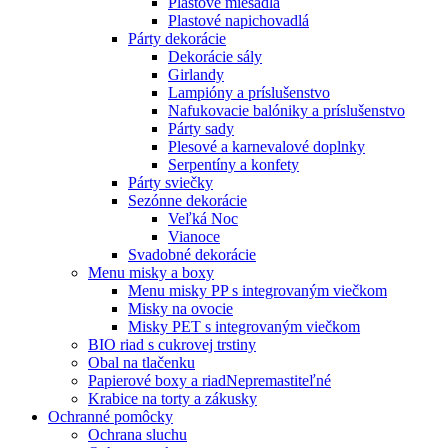
Plastové miešadlá
Plastové napichovadlá
Párty dekorácie
Dekorácie sály
Girlandy
Lampióny a príslušenstvo
Nafukovacie balóniky a príslušenstvo
Párty sady
Plesové a karnevalové doplnky
Serpentíny a konfety
Párty sviečky
Sezónne dekorácie
Veľká Noc
Vianoce
Svadobné dekorácie
Menu misky a boxy
Menu misky PP s integrovaným viečkom
Misky na ovocie
Misky PET s integrovaným viečkom
BIO riad s cukrovej trstiny
Obal na tlačenku
Papierové boxy a riad
Nepremastiteľné
Krabice na torty a zákusky
Ochranné pomôcky
Ochrana sluchu