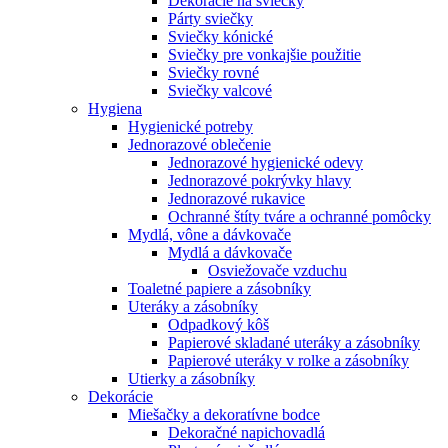
Dekorácie na sviečky
Párty sviečky
Sviečky kónické
Sviečky pre vonkajšie použitie
Sviečky rovné
Sviečky valcové
Hygiena
Hygienické potreby
Jednorazové oblečenie
Jednorazové hygienické odevy
Jednorazové pokrývky hlavy
Jednorazové rukavice
Ochranné štíty tváre a ochranné pomôcky
Mydlá, vône a dávkovače
Mydlá a dávkovače
Osviežovače vzduchu
Toaletné papiere a zásobníky
Uteráky a zásobníky
Odpadkový kôš
Papierové skladané uteráky a zásobníky
Papierové uteráky v rolke a zásobníky
Utierky a zásobníky
Dekorácie
Miešačky a dekoratívne bodce
Dekoračné napichovadlá