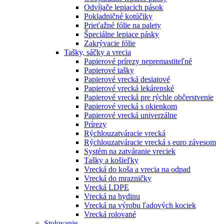
Odvíjače lepiacich pások
Pokladničné kotúčiky
Prieťažné fólie na palety
Špeciálne lepiace pásky
Zakrývacie fólie
Tašky, sáčky a vrecia
Papierové prírezy nepremastiteľné
Papierové tašky
Papierové vrecká desiatové
Papierové vrecká lekárenské
Papierové vrecká pre rýchle občerstvenie
Papierové vrecká s okienkom
Papierové vrecká univerzálne
Prírezy
Rýchlouzatváracie vrecká
Rýchlouzatváracie vrecká s euro závesom
Systém na zatváranie vreciek
Tašky a košieľky
Vrecká do koša a vrecia na odpad
Vrecká do mrazničky
Vrecká LDPE
Vrecká na hydinu
Vrecká na výrobu ľadových kociek
Vrecká rolované
Stolovanie