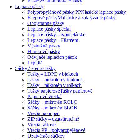
Plastové bublinkové obálky
Lepiace pásky
Polypropylénové pásky PP
Klasické lepiace pásky
Krepové pásky
Maliarske a zakrývacie pásky
Obojstranné pásky
Lepiace pásky špeciál
Lepiace pásky – Kancelárske
Lepiace pásky – Filament
Výstražné pásky
Hliníkové pásky
Odvíjače lepiacich pások
Lepidlá
Sáčky / vrecia/ tašky
Tašky – LDPE v blokoch
Tašky – mikrotén v blokoch
Tašky – mikrotén v rolkách
Tašky papierové
Tašky papierové
Papierové vrecká
Sáčky – mikrotén ROLO
Sáčky – mikrotén BLOK
Vrecia na odpad
ZIP sáčky – uzatvárateľné
Vrecia rašlové
Vrecia PP – polypropylénové
Uzatvárače sáčkov