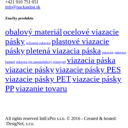
+421 910 751 051
info@packaging.sk
Značky produktu
obalový materiál
ocelové viazacie
pásky
plastové viazacie
ochranné rukavice
pásky
pletená viazacia páska
rukavice
rukavice
viazacia páska
bustard
rukavice pre automobilový priemysel
viazacie pásky
viazacie pásky PES
viazacie pásky PET
viazacie pásky
PP
viazanie tovaru
All rights reserved IntExPro s.r.o. © 2016 - Created & hosted:
DesigNet, s.r.o.