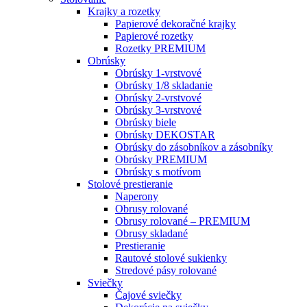
Krajky a rozetky
Papierové dekoračné krajky
Papierové rozetky
Rozetky PREMIUM
Obrúsky
Obrúsky 1-vrstvové
Obrúsky 1/8 skladanie
Obrúsky 2-vrstvové
Obrúsky 3-vrstvové
Obrúsky biele
Obrúsky DEKOSTAR
Obrúsky do zásobníkov a zásobníky
Obrúsky PREMIUM
Obrúsky s motívom
Stolové prestieranie
Naperony
Obrusy rolované
Obrusy rolované – PREMIUM
Obrusy skladané
Prestieranie
Rautové stolové sukienky
Stredové pásy rolované
Sviečky
Čajové sviečky