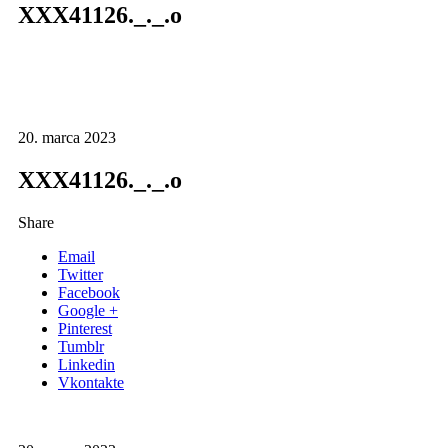
XXX41126._._.o
20. marca 2023
XXX41126._._.o
Share
Email
Twitter
Facebook
Google +
Pinterest
Tumblr
Linkedin
Vkontakte