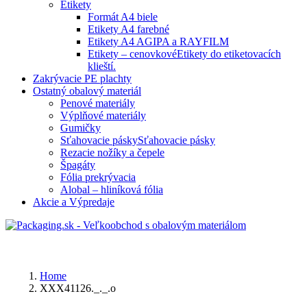
Etikety
Formát A4 biele
Etikety A4 farebné
Etikety A4 AGIPA a RAYFILM
Etikety – cenovkové
Etikety do etiketovacích
klieští.
Zakrývacie PE plachty
Ostatný obalový materiál
Penové materiály
Výplňové materiály
Gumičky
Sťahovacie pásky
Sťahovacie pásky
Rezacie nožíky a čepele
Špagáty
Fólia prekrývacia
Alobal – hliníková fólia
Akcie a Výpredaje
Home
XXX41126._._.o