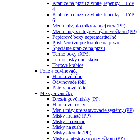
Krabice na pizzu z vlnitej lepenky – TYP
4
Krabice na pizzu z vlnitej lepenky – TYP
6
Menu misy do mikrovlnnej rúry (PP)
Menu misy s integrovanýám viečkom (PP)
Papierové boxy nepremastiteľné
Príslušenstvo pre krabice na pizzu
Špeciálne krabice na pizzu
Termo boxy (XPS)
Termo tašky donáškové
Tortové krabice
Fólie a odvinovače
Hliníkové fólie
Odvinovače fólií
Potravinové fólie
Misky a vaničky
Dressingové misky (PP)
Hliníkové misky
Menu misy pre zatavovacie systémy (PP)
Misky hranaté (PP)
Misky na ovocie
Misky na sushi
Misky okrúhle (PP)
Misky s integrovaným viečkom (PP)