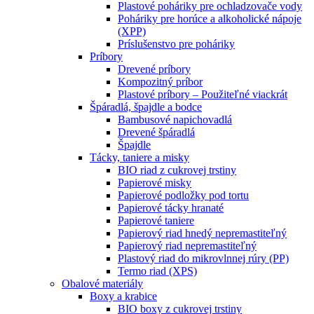
Plastové poháriky pre ochladzovače vody
Poháriky pre horúce a alkoholické nápoje
(XPP)
Príslušenstvo pre poháriky
Príbory
Drevené príbory
Kompozitný príbor
Plastové príbory – Použiteľné viackrát
Špáradlá, špajdle a bodce
Bambusové napichovadlá
Drevené špáradlá
Špajdle
Tácky, taniere a misky
BIO riad z cukrovej trstiny
Papierové misky
Papierové podložky pod tortu
Papierové tácky hranaté
Papierové taniere
Papierový riad hnedý nepremastiteľný
Papierový riad nepremastiteľný
Plastový riad do mikrovlnnej rúry (PP)
Termo riad (XPS)
Obalové materiály
Boxy a krabice
BIO boxy z cukrovej trstiny