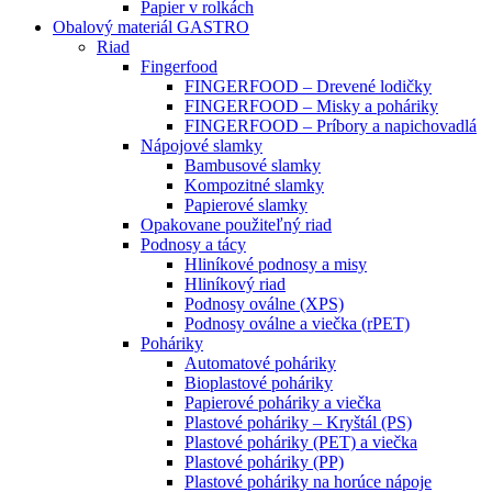
Papier v rolkách
Obalový materiál GASTRO
Riad
Fingerfood
FINGERFOOD – Drevené lodičky
FINGERFOOD – Misky a poháriky
FINGERFOOD – Príbory a napichovadlá
Nápojové slamky
Bambusové slamky
Kompozitné slamky
Papierové slamky
Opakovane použiteľný riad
Podnosy a tácy
Hliníkové podnosy a misy
Hliníkový riad
Podnosy oválne (XPS)
Podnosy oválne a viečka (rPET)
Poháriky
Automatové poháriky
Bioplastové poháriky
Papierové poháriky a viečka
Plastové poháriky – Kryštál (PS)
Plastové poháriky (PET) a viečka
Plastové poháriky (PP)
Plastové poháriky na horúce nápoje