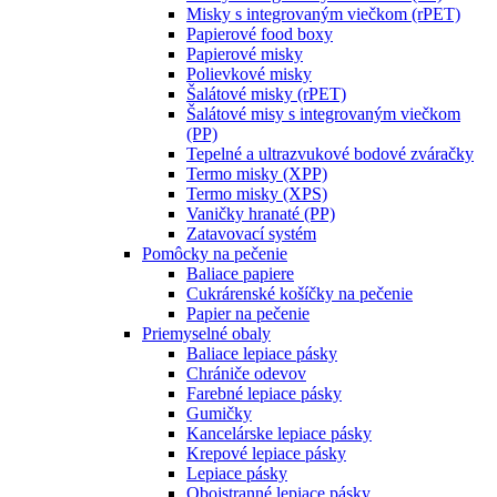
Misky s integrovaným viečkom (rPET)
Papierové food boxy
Papierové misky
Polievkové misky
Šalátové misky (rPET)
Šalátové misy s integrovaným viečkom
(PP)
Tepelné a ultrazvukové bodové zváračky
Termo misky (XPP)
Termo misky (XPS)
Vaničky hranaté (PP)
Zatavovací systém
Pomôcky na pečenie
Baliace papiere
Cukrárenské košíčky na pečenie
Papier na pečenie
Priemyselné obaly
Baliace lepiace pásky
Chrániče odevov
Farebné lepiace pásky
Gumičky
Kancelárske lepiace pásky
Krepové lepiace pásky
Lepiace pásky
Obojstranné lepiace pásky